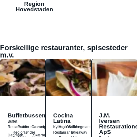
Region
Hovedstaden
Forskellige restauranter, spisesteder
m.v.
Buffetbussen
Cocina
J.M.
Latina
Iversen
Buffet
Restauration
Restauranter
Buffetrestauranter
Catering
Kylling
Mexicansk
Ost
Salat
Taco
Vegetarisk
ApS
Region
Tønder
Restauranter
Takeaway
Danmark
Skærbæk