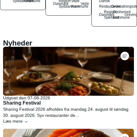
Syddanmark
Kommune
Region
Vejle
Dansk
Danmark
Vejle
Syddanmark
Kommune
Restauranter
Overnatningsst
Region
Odsherred
Danmark
Grevin
Sjælland
Kommune
Nyheder
Udgivet den 07-08-2026
Sharing Festival
Sharing Festival 2026 afholdes fra mandag 24. august til søndag
30. august 2026. Syv restauranter de...
Læs mere →