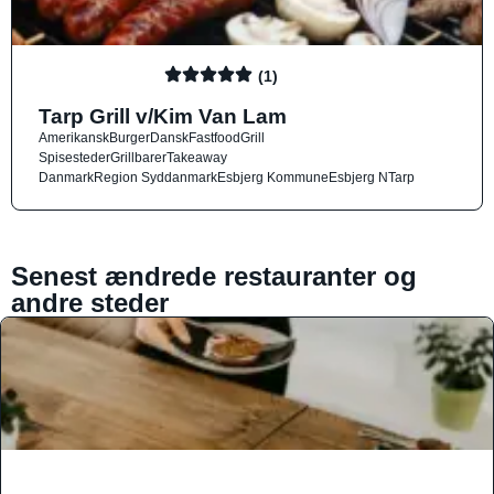
(1)
Tarp Grill v/Kim Van Lam
Amerikansk
Burger
Dansk
Fastfood
Grill
Spisesteder
Grillbarer
Takeaway
Danmark
Region Syddanmark
Esbjerg Kommune
Esbjerg N
Tarp
Senest ændrede restauranter og
andre steder