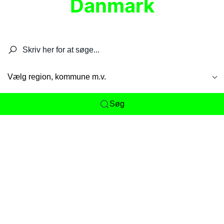
Danmark
Søg efter restauranter, spisesteder, caféer,
barer, pubber, hoteller og aktiviteter.
Vælg region, kommune m.v.
Søg
Her får du det komplette overblik
over
Danmarks mange spisesteder, caféer og
restauranter samlet ét sted. Vi gør det nemt for
dig at opdage alt fra skjulte lokale favoritter til
eksklusive gourmetoplevelser på tværs af alle
landets byer og regioner.
Søgningen er gjort enkel, så du hurtigt kan filtrere
efter madtype, lokation eller specifikke ønsker til