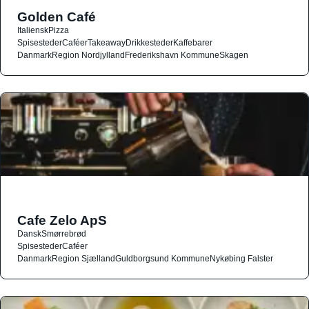
Golden Café
Italiensk
Pizza
Spisesteder
Caféer
Takeaway
Drikkesteder
Kaffebarer
Danmark
Region Nordjylland
Frederikshavn Kommune
Skagen
Cafe Zelo ApS
Dansk
Smørrebrød
Spisesteder
Caféer
Danmark
Region Sjælland
Guldborgsund Kommune
Nykøbing Falster