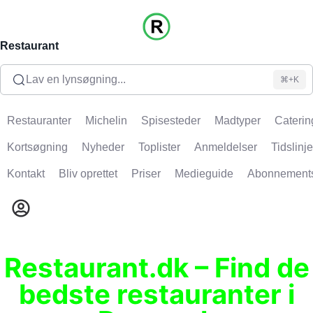
Restaurant
Lav en lynsøgning...
⌘+K
Restauranter
Michelin
Spisesteder
Madtyper
Caterin
Kortsøgning
Nyheder
Toplister
Anmeldelser
Tidslinje
Kontakt
Bliv oprettet
Priser
Medieguide
Abonnement
Restaurant.dk – Find de
bedste restauranter i