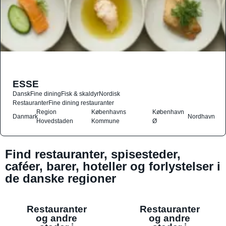
ESSE
Dansk
Fine dining
Fisk & skaldyr
Nordisk
Restauranter
Fine dining restauranter
Region
Københavns
København
Danmark
Nordhavn
Hovedstaden
Kommune
Ø
Find restauranter, spisesteder,
caféer, barer, hoteller og forlystelser i
de danske regioner
Restauranter
Restauranter
og andre
og andre