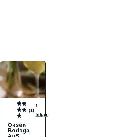
atmosfæren. Platformen er faktabaseret,
overskuelig og altid opdateret med de nyeste
informationer, hvilket gør den til det ideelle værktøj
for både lokale madelskere og turister på farten.
Find præcis den madtype og den stemning, der
passer til din næste middag, uanset hvor i landet
du befinder dig.
1
(1)
følger
Oksen
Bodega
ApS