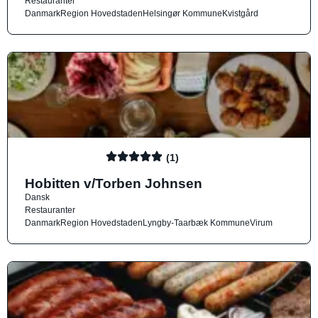
Restauranter
Danmark
Region Hovedstaden
Helsingør Kommune
Kvistgård
(1)
Hobitten v/Torben Johnsen
Dansk
Restauranter
Danmark
Region Hovedstaden
Lyngby-Taarbæk Kommune
Virum