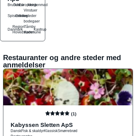
Brunch
Dansk
Europæisk
Morgenmad
Vinstuer
Spisesteder
Drikkesteder
og
bodegaer
Region
Tårnby
Danmark
Kastrup
Hovedstaden
Kommune
Restauranter og andre steder med
anmeldelser
(1)
Kabyssen Sletten ApS
Dansk
Fisk & skaldyr
Klassisk
Smørrebrød