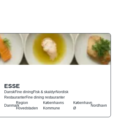
ESSE
Dansk
Fine dining
Fisk & skaldyr
Nordisk
Restauranter
Fine dining restauranter
Region
Københavns
København
Danmark
Nordhavn
Hovedstaden
Kommune
Ø