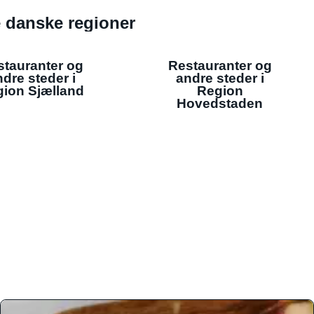
de danske regioner
stauranter og
Restauranter og
dre steder i
andre steder i
ion Sjælland
Region
Hovedstaden