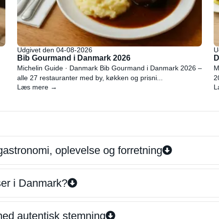
Udgivet den 04-08-2026
U
Bib Gourmand i Danmark 2026
D
Michelin Guide · Danmark Bib Gourmand i Danmark 2026 –
M
alle 27 restauranter med by, køkken og prisni...
2
Læs mere →
L
gastronomi, oplevelse og forretning
iser i Danmark?
 med autentisk stemning