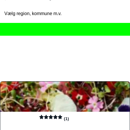
Vælg region, kommune m.v.
Her får du det komplette overblik
over Danmarks mange spisested
gourmetoplevelser på tværs af alle landets byer og regioner.
Søgningen er gjort enkel, så du hurtigt kan filtrere efter madtyp
informationer, hvilket gør den til det ideelle værktøj for både lo
Find præcis den madtype og den stemning, der passer til din næ
(1)