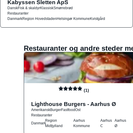
Kabyssen Sletten ApS
Dansk
Fisk & skaldyr
Klassisk
Smørrebrød
Restauranter
Danmark
Region Hovedstaden
Helsingør Kommune
Kvistgård
Restauranter og andre steder m
(1)
Lighthouse Burgers - Aarhus Ø
Amerikansk
Burger
Fastfood
Ost
Restauranter
Region
Aarhus
Aarhus
Aarhus
Danmark
Midtjylland
Kommune
C
Ø