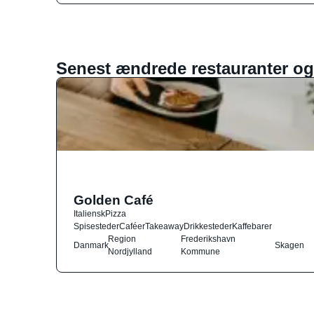
Senest ændrede restauranter og
Golden Café
Italiensk
Pizza
Spisesteder
Caféer
Takeaway
Drikkesteder
Kaffebarer
Region
Frederikshavn
Danmark
Skagen
Nordjylland
Kommune