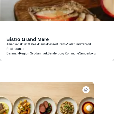
Bistro Grand Mere
Amerikansk
Bøf & steak
Dansk
Dessert
Fransk
Salat
Smørrebrød
Restauranter
Danmark
Region Syddanmark
Sønderborg Kommune
Sønderborg