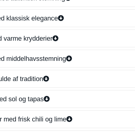
ed klassisk elegance
d varme krydderier
ed middelhavsstemning
lde af tradition
ed sol og tapas
 med frisk chili og lime