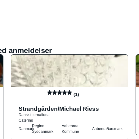
ed anmeldelser
(1)
Strandgården/Michael Riess
Dansk
International
Catering
Region
Aabenraa
Danmark
Aabenraa
Barsmark
Syddanmark
Kommune