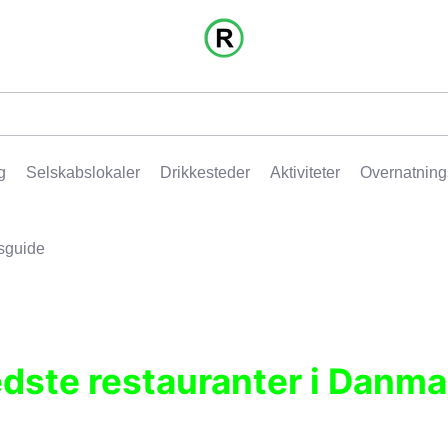
g
Selskabslokaler
Drikkesteder
Aktiviteter
Overnatning
sguide
edste restauranter i Danma
r, pubber, hoteller og aktiviteter.