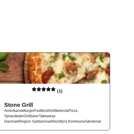
(1)
Stone Grill
Amerikansk
Burger
Fastfood
Grill
Italiensk
Pizza
Spisesteder
Grillbarer
Takeaway
Danmark
Region Syddanmark
Nordfyns Kommune
Søndersø