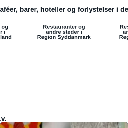
aféer, barer, hoteller og forlystelser i 
 og
Restauranter og
Re
r i
andre steder i
an
lland
Region Syddanmark
Reg
v.