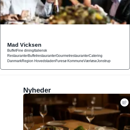
Mad Vicksen
Buffet
Fine dining
Italiensk
Restauranter
Buffetrestauranter
Gourmetrestauranter
Catering
Danmark
Region Hovedstaden
Furesø Kommune
Værløse
Jonstrup
Nyheder