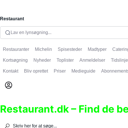
Restaurant
Lav en lynsøgning...
Restauranter
Michelin
Spisesteder
Madtyper
Caterin
Kortsøgning
Nyheder
Toplister
Anmeldelser
Tidslinje
Kontakt
Bliv oprettet
Priser
Medieguide
Abonnement
Restaurant.dk – Find de b
Søg efter restauranter, spisesteder, caféer, bare