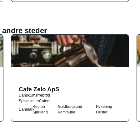
 andre steder
Cafe Zelo ApS
Dansk
Smørrebrød
Spisesteder
Caféer
Region
Guldborgsund
Nykøbing
Danmark
Sjælland
Kommune
Falster