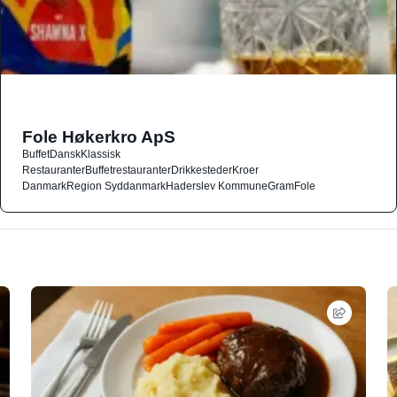
Fole Høkerkro ApS
Buffet
Dansk
Klassisk
Restauranter
Buffetrestauranter
Drikkesteder
Kroer
Danmark
Region Syddanmark
Haderslev Kommune
Gram
Fole