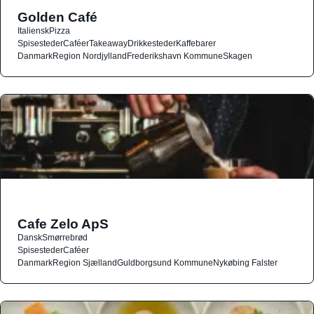
Golden Café
Italiensk
Pizza
Spisesteder
Caféer
Takeaway
Drikkesteder
Kaffebarer
Danmark
Region Nordjylland
Frederikshavn Kommune
Skagen
Cafe Zelo ApS
Dansk
Smørrebrød
Spisesteder
Caféer
Danmark
Region Sjælland
Guldborgsund Kommune
Nykøbing Falster