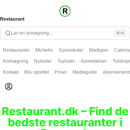
Restaurant
Lav en lynsøgning...
⌘+K
Restauranter
Michelin
Spisesteder
Madtyper
Caterin
Kortsøgning
Nyheder
Toplister
Anmeldelser
Tidslinje
Kontakt
Bliv oprettet
Priser
Medieguide
Abonnement
Restaurant.dk – Find de
bedste restauranter i