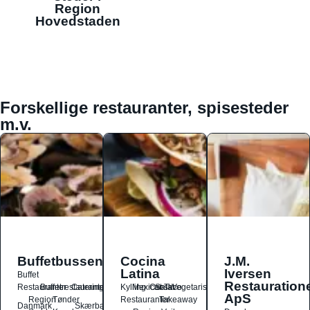
Region
Hovedstaden
Forskellige restauranter, spisesteder
m.v.
Buffetbussen
Cocina
J.M.
Latina
Iversen
Buffet
Restauration
Restauranter
Buffetrestauranter
Catering
Kylling
Mexicansk
Ost
Salat
Taco
Vegetarisk
ApS
Region
Tønder
Restauranter
Takeaway
Danmark
Skærbæk