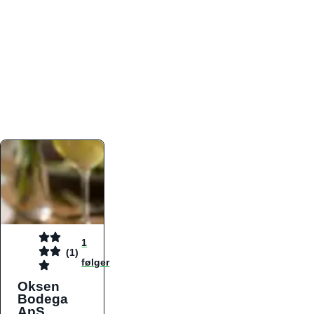
atmosfæren. Platformen er faktabaseret,
overskuelig og altid opdateret med de nyeste
informationer, hvilket gør den til det ideelle værktøj
for både lokale madelskere og turister på farten.
Find præcis den madtype og den stemning, der
passer til din næste middag, uanset hvor i landet
du befinder dig.
1
(1)
følger
Oksen
Bodega
ApS