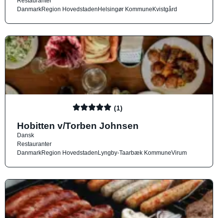
Restauranter
Danmark
Region Hovedstaden
Helsingør Kommune
Kvistgård
(1)
Hobitten v/Torben Johnsen
Dansk
Restauranter
Danmark
Region Hovedstaden
Lyngby-Taarbæk Kommune
Virum