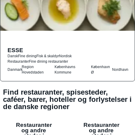
ESSE
Dansk
Fine dining
Fisk & skaldyr
Nordisk
Restauranter
Fine dining restauranter
Region
Københavns
København
Danmark
Nordhavn
Hovedstaden
Kommune
Ø
Find restauranter, spisesteder,
caféer, barer, hoteller og forlystelser i
de danske regioner
Restauranter
Restauranter
og andre
og andre