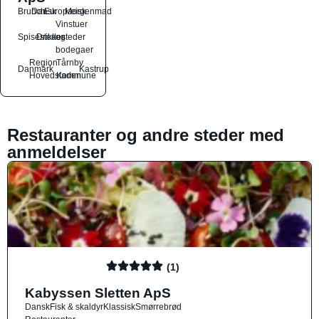
Brunch
Dansk
Europæisk
Morgenmad
Vinstuer
Spisesteder
Drikkesteder
og
bodegaer
Region
Tårnby
Danmark
Kastrup
Hovedstaden
Kommune
Restauranter og andre steder med
anmeldelser
(1)
Kabyssen Sletten ApS
Dansk
Fisk & skaldyr
Klassisk
Smørrebrød