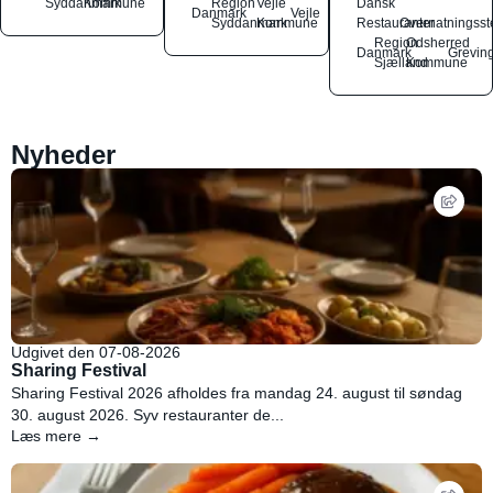
Syddanmark
Kommune
Region
Vejle
Dansk
Danmark
Vejle
Syddanmark
Kommune
Restauranter
Overnatningsst
Region
Odsherred
Danmark
Grevin
Sjælland
Kommune
Nyheder
Udgivet den 07-08-2026
Sharing Festival
Sharing Festival 2026 afholdes fra mandag 24. august til søndag
30. august 2026. Syv restauranter de...
Læs mere →