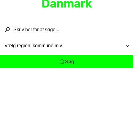
Danmark
Søg efter restauranter, spisesteder, caféer,
barer, pubber, hoteller og aktiviteter.
Vælg region, kommune m.v.
Søg
Her får du det komplette overblik
over
Danmarks mange spisesteder, caféer og
restauranter samlet ét sted. Vi gør det nemt for
dig at opdage alt fra skjulte lokale favoritter til
eksklusive gourmetoplevelser på tværs af alle
landets byer og regioner.
Søgningen er gjort enkel, så du hurtigt kan filtrere
efter madtype, lokation eller specifikke ønsker til