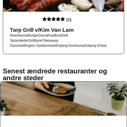
(1)
Tarp Grill v/Kim Van Lam
Amerikansk
Burger
Dansk
Fastfood
Grill
Spisesteder
Grillbarer
Takeaway
Danmark
Region Syddanmark
Esbjerg Kommune
Esbjerg N
Tarp
Senest ændrede restauranter og
andre steder