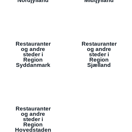
Nordjylland
Midtjylland
Restauranter
Restauranter
og andre
og andre
steder i
steder i
Region
Region
Syddanmark
Sjælland
Restauranter
og andre
steder i
Region
Hovedstaden