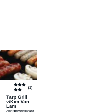
atmosfæren. Platformen er faktabaseret,
overskuelig og altid opdateret med de nyeste
informationer, hvilket gør den til det ideelle værktøj
for både lokale madelskere og turister på farten.
Find præcis den madtype og den stemning, der
passer til din næste middag, uanset hvor i landet
du befinder dig.
(1)
Tarp Grill
v/Kim Van
Lam
Amerikansk
Burger
Dansk
Fastfood
Grill