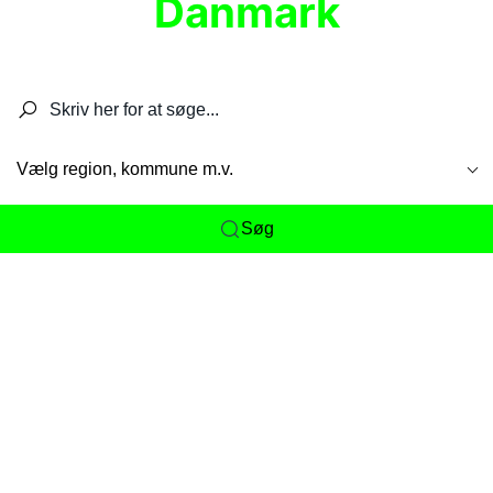
Danmark
Søg efter restauranter, spisesteder, caféer,
barer, pubber, hoteller og aktiviteter.
Vælg region, kommune m.v.
Søg
Her får du det komplette overblik
over
Danmarks mange spisesteder, caféer og
restauranter samlet ét sted. Vi gør det nemt for
dig at opdage alt fra skjulte lokale favoritter til
eksklusive gourmetoplevelser på tværs af alle
landets byer og regioner.
Søgningen er gjort enkel, så du hurtigt kan filtrere
efter madtype, lokation eller specifikke ønsker til