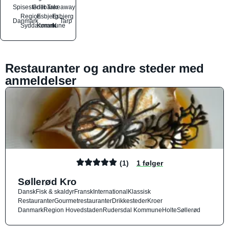
Spisesteder
Grillbarer
Takeaway
Region
Esbjerg
Esbjerg
Danmark
Tarp
Syddanmark
Kommune
N
Restauranter og andre steder med
anmeldelser
(1)
1 følger
Søllerød Kro
Dansk
Fisk & skaldyr
Fransk
International
Klassisk
Restauranter
Gourmetrestauranter
Drikkesteder
Kroer
Danmark
Region Hovedstaden
Rudersdal Kommune
Holte
Søllerød