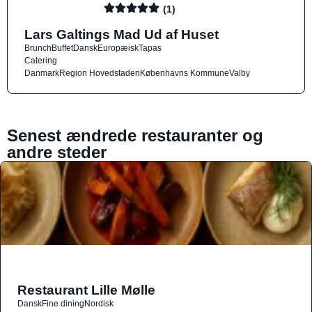
(1)
Lars Galtings Mad Ud af Huset
Brunch
Buffet
Dansk
Europæisk
Tapas
Catering
Danmark
Region Hovedstaden
Københavns Kommune
Valby
Senest ændrede restauranter og
andre steder
Restaurant Lille Mølle
Dansk
Fine dining
Nordisk