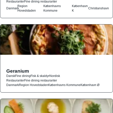
Restauranter
Fine dining restauranter
Region
Københavns
København
Danmark
Christianshavn
Hovedstaden
Kommune
K
Geranium
Dansk
Fine dining
Fisk & skaldyr
Nordisk
Restauranter
Fine dining restauranter
Danmark
Region Hovedstaden
Københavns Kommune
København Ø