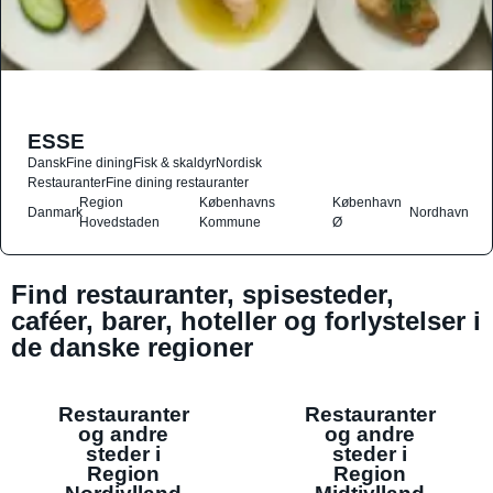
ESSE
Dansk
Fine dining
Fisk & skaldyr
Nordisk
Restauranter
Fine dining restauranter
Region
Københavns
København
Danmark
Nordhavn
Hovedstaden
Kommune
Ø
Find restauranter, spisesteder,
caféer, barer, hoteller og forlystelser i
de danske regioner
Restauranter
Restauranter
og andre
og andre
steder i
steder i
Region
Region