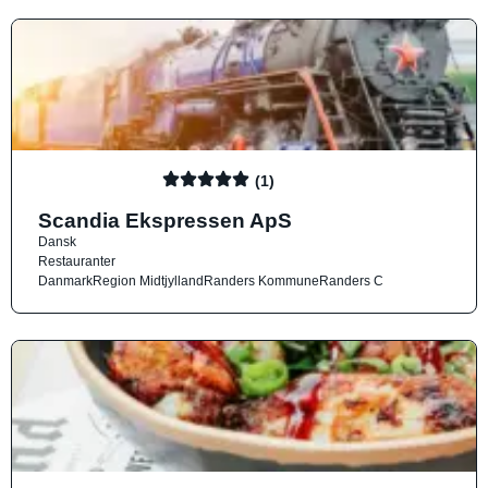
(1)
Scandia Ekspressen ApS
Dansk
Restauranter
Danmark
Region Midtjylland
Randers Kommune
Randers C