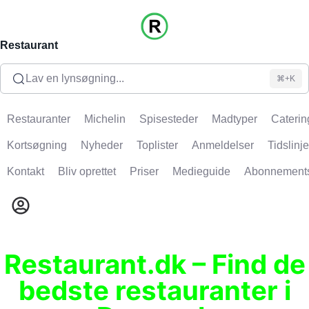
Restaurant
Lav en lynsøgning...
⌘+K
Restauranter
Michelin
Spisesteder
Madtyper
Caterin
Kortsøgning
Nyheder
Toplister
Anmeldelser
Tidslinje
Kontakt
Bliv oprettet
Priser
Medieguide
Abonnement
Restaurant.dk – Find de
bedste restauranter i