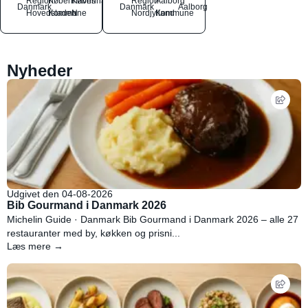
Region
Københavns
København
Region
Aalborg
Danmark
Danmark
Aalborg
Hovedstaden
Kommune
N
Nordjylland
Kommune
Nyheder
Udgivet den 04-08-2026
Bib Gourmand i Danmark 2026
Michelin Guide · Danmark Bib Gourmand i Danmark 2026 – alle 27
restauranter med by, køkken og prisni...
Læs mere →