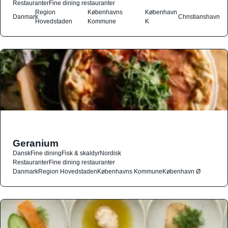
Restauranter
Fine dining restauranter
Region
Københavns
København
Danmark
Christianshavn
Hovedstaden
Kommune
K
Geranium
Dansk
Fine dining
Fisk & skaldyr
Nordisk
Restauranter
Fine dining restauranter
Danmark
Region Hovedstaden
Københavns Kommune
København Ø