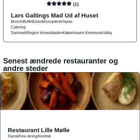
(1)
Lars Galtings Mad Ud af Huset
Brunch
Buffet
Dansk
Europæisk
Tapas
Catering
Danmark
Region Hovedstaden
Københavns Kommune
Valby
Senest ændrede restauranter og
andre steder
Restaurant Lille Mølle
Dansk
Fine dining
Nordisk