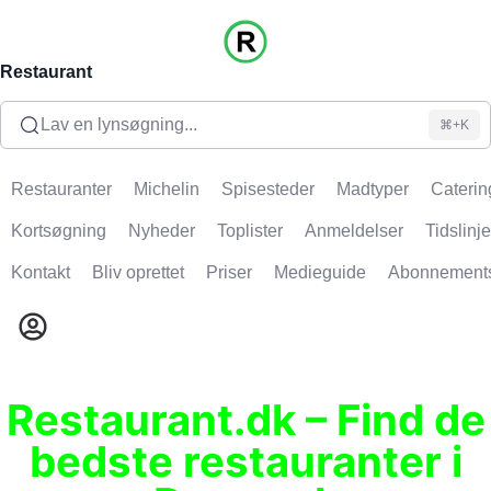
Restaurant
Lav en lynsøgning...
⌘+K
Restauranter
Michelin
Spisesteder
Madtyper
Caterin
Kortsøgning
Nyheder
Toplister
Anmeldelser
Tidslinje
Kontakt
Bliv oprettet
Priser
Medieguide
Abonnement
Restaurant.dk – Find de
bedste restauranter i