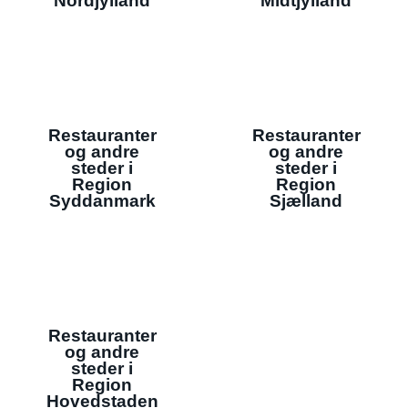
Nordjylland
Midtjylland
Restauranter
Restauranter
og andre
og andre
steder i
steder i
Region
Region
Syddanmark
Sjælland
Restauranter
og andre
steder i
Region
Hovedstaden