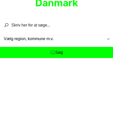
Danmark
Søg efter restauranter, spisesteder, caféer,
barer, pubber, hoteller og aktiviteter.
Vælg region, kommune m.v.
Søg
Her får du det komplette overblik
over
Danmarks mange spisesteder, caféer og
restauranter samlet ét sted. Vi gør det nemt for
dig at opdage alt fra skjulte lokale favoritter til
eksklusive gourmetoplevelser på tværs af alle
landets byer og regioner.
Søgningen er gjort enkel, så du hurtigt kan filtrere
efter madtype, lokation eller specifikke ønsker til