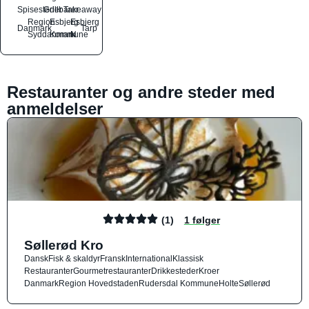
Spisesteder
Grillbarer
Takeaway
Region
Esbjerg
Esbjerg
Danmark
Tarp
Syddanmark
Kommune
N
Restauranter og andre steder med
anmeldelser
(1)
1 følger
Søllerød Kro
Dansk
Fisk & skaldyr
Fransk
International
Klassisk
Restauranter
Gourmetrestauranter
Drikkesteder
Kroer
Danmark
Region Hovedstaden
Rudersdal Kommune
Holte
Søllerød