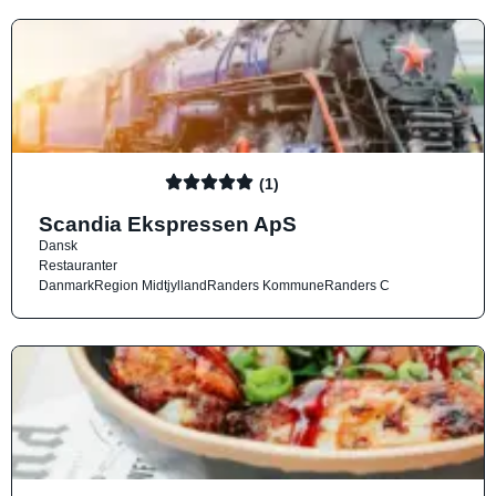
(1)
Scandia Ekspressen ApS
Dansk
Restauranter
Danmark
Region Midtjylland
Randers Kommune
Randers C