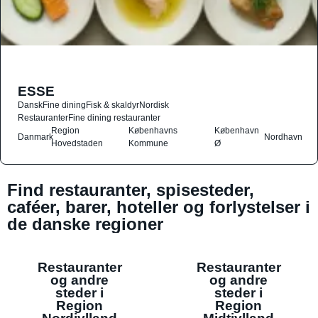
ESSE
Dansk
Fine dining
Fisk & skaldyr
Nordisk
Restauranter
Fine dining restauranter
Region
Københavns
København
Danmark
Nordhavn
Hovedstaden
Kommune
Ø
Find restauranter, spisesteder,
caféer, barer, hoteller og forlystelser i
de danske regioner
Restauranter
Restauranter
og andre
og andre
steder i
steder i
Region
Region