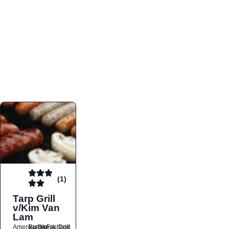
atmosfæren. Platformen er faktabaseret,
overskuelig og altid opdateret med de nyeste
informationer, hvilket gør den til det ideelle værktøj
for både lokale madelskere og turister på farten.
Find præcis den madtype og den stemning, der
passer til din næste middag, uanset hvor i landet
du befinder dig.
(1)
Tarp Grill
v/Kim Van
Lam
Amerikansk
Burger
Dansk
Fastfood
Grill