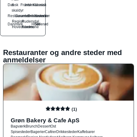
Dansk
&
Fransk
International
Klassisk
skaldyr
Restauranter
Gourmetrestauranter
Drikkesteder
Kroer
Region
Rudersdal
Danmark
Holte
Søllerød
Hovedstaden
Kommune
Restauranter og andre steder med
anmeldelser
(1)
Grøn Bakery & Cafe ApS
Bagværk
Brunch
Dessert
Ost
Spisesteder
Bagerier
Caféer
Drikkesteder
Kaffebarer