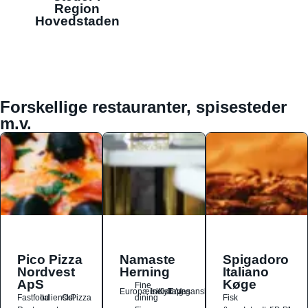
Region
Hovedstaden
Forskellige restauranter, spisesteder
m.v.
Pico Pizza
Namaste
Spigadoro
Nordvest
Herning
Italiano
ApS
Køge
Fine
Europæisk
Indisk
Kylling
Tapas
Vegansk
Fastfood
Italiensk
Ost
Pizza
dining
Fisk