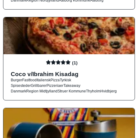
Danmark
Region Nordjylland
Aalborg Kommune
Aalborg
(1)
Coco v/Ibrahim Kisadag
Burger
Fastfood
Italiensk
Pizza
Tyrkisk
Spisesteder
Grillbarer
Pizzeriaer
Takeaway
Danmark
Region Midtjylland
Struer Kommune
Thyholm
Hvidbjerg