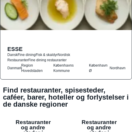
ESSE
Dansk
Fine dining
Fisk & skaldyr
Nordisk
Restauranter
Fine dining restauranter
Region
Københavns
København
Danmark
Nordhavn
Hovedstaden
Kommune
Ø
Find restauranter, spisesteder,
caféer, barer, hoteller og forlystelser i
de danske regioner
Restauranter
Restauranter
og andre
og andre