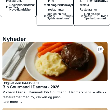
Restauranter
Fine
&
International
Italiensk
Pasta
Pizza
Region
Københavns
København
Restauranter
dining
Takeaway
Drikkesteder
skaldyr
Danmark
Hovedstaden
Kommune
NV
restauranter
Restauranter
Region
Esbjerg
Region
Køge
Danmark
Esbjerg
Danmark
Køge
Syddanmark
Kommune
Sjælland
Kommune
Nyheder
Udgivet den 04-08-2026
Bib Gourmand i Danmark 2026
Michelin Guide · Danmark Bib Gourmand i Danmark 2026 – alle 27
restauranter med by, køkken og prisni...
Læs mere →