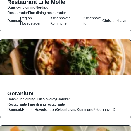
Restaurant Lille Mølle
Dansk
Fine dining
Nordisk
Restauranter
Fine dining restauranter
Region
Københavns
København
Danmark
Christianshavn
Hovedstaden
Kommune
K
Geranium
Dansk
Fine dining
Fisk & skaldyr
Nordisk
Restauranter
Fine dining restauranter
Danmark
Region Hovedstaden
Københavns Kommune
København Ø