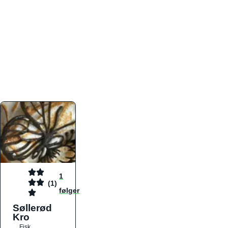
atmosfæren. Platformen er faktabaseret,
overskuelig og altid opdateret med de nyeste
informationer, hvilket gør den til det ideelle værktøj
for både lokale madelskere og turister på farten.
Find præcis den madtype og den stemning, der
passer til din næste middag, uanset hvor i landet
du befinder dig.
1
(1)
følger
Søllerød
Kro
Fisk