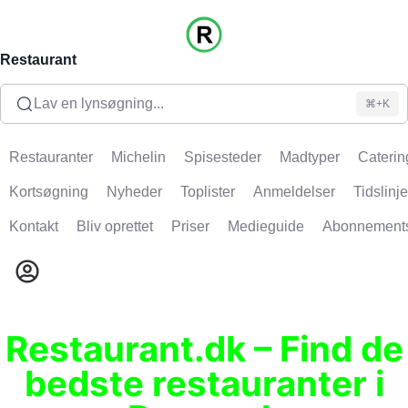
Restaurant
Lav en lynsøgning...
⌘+K
Restauranter
Michelin
Spisesteder
Madtyper
Caterin
Kortsøgning
Nyheder
Toplister
Anmeldelser
Tidslinje
Kontakt
Bliv oprettet
Priser
Medieguide
Abonnement
Restaurant.dk – Find de
bedste restauranter i