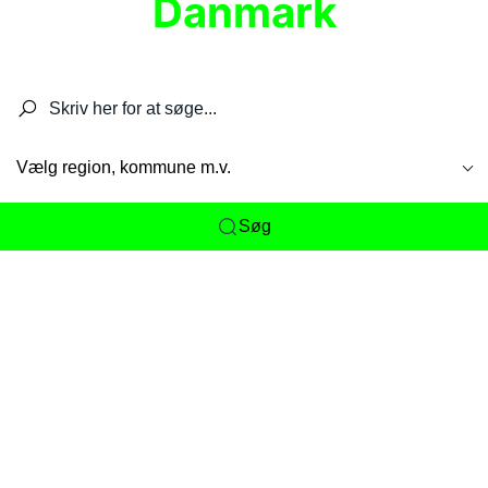
Danmark
Søg efter restauranter, spisesteder, caféer,
barer, pubber, hoteller og aktiviteter.
Vælg region, kommune m.v.
Søg
Her får du det komplette overblik
over
Danmarks mange spisesteder, caféer og
restauranter samlet ét sted. Vi gør det nemt for
dig at opdage alt fra skjulte lokale favoritter til
eksklusive gourmetoplevelser på tværs af alle
landets byer og regioner.
Søgningen er gjort enkel, så du hurtigt kan filtrere
efter madtype, lokation eller specifikke ønsker til