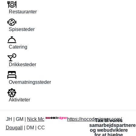
Restauranter
Spisesteder
Catering
Drikkesteder
Overnatningssteder
Aktiviteter
JH | GM |
Nick Mc
https://nocodesigner.com/
Tak til vores
samarbejdspartnere
Dougall
| DM | CC
og webudviklere
for at hjælpe