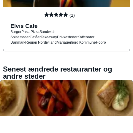
(1)
Elvis Cafe
Burger
Pasta
Pizza
Sandwich
Spisesteder
Caféer
Takeaway
Drikkesteder
Kaffebarer
Danmark
Region Nordjylland
Mariagerfjord Kommune
Hobro
Senest ændrede restauranter og
andre steder