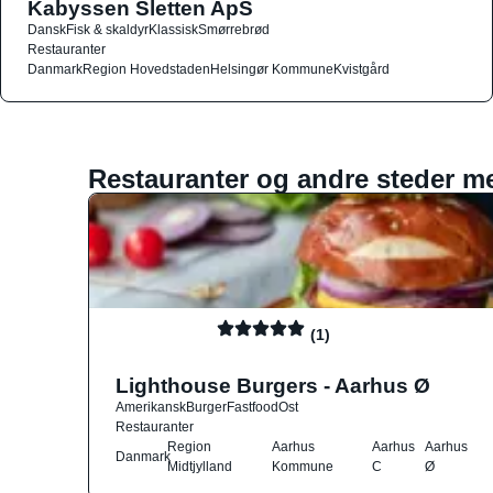
Kabyssen Sletten ApS
Dansk
Fisk & skaldyr
Klassisk
Smørrebrød
Restauranter
Danmark
Region Hovedstaden
Helsingør Kommune
Kvistgård
Restauranter og andre steder m
(1)
Lighthouse Burgers - Aarhus Ø
Amerikansk
Burger
Fastfood
Ost
Restauranter
Region
Aarhus
Aarhus
Aarhus
Danmark
Midtjylland
Kommune
C
Ø