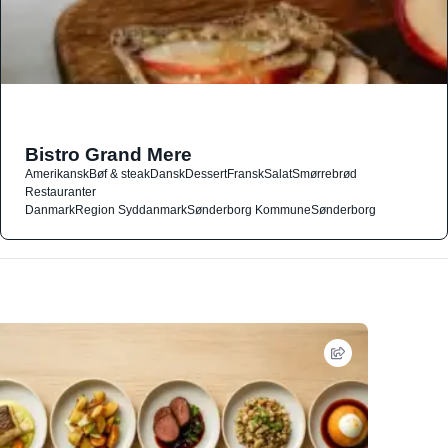
Bistro Grand Mere
Amerikansk
Bøf & steak
Dansk
Dessert
Fransk
Salat
Smørrebrød
Restauranter
Danmark
Region Syddanmark
Sønderborg Kommune
Sønderborg