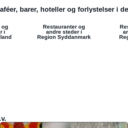
aféer, barer, hoteller og forlystelser i 
 og
Restauranter og
Re
r i
andre steder i
an
lland
Region Syddanmark
Reg
v.