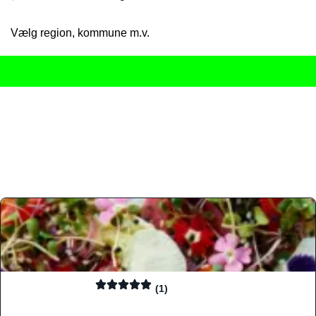
Vælg region, kommune m.v.
Her får du det komplette overblik
over Danmarks mange spisested
gourmetoplevelser på tværs af alle landets byer og regioner.
Søgningen er gjort enkel, så du hurtigt kan filtrere efter madtyp
informationer, hvilket gør den til det ideelle værktøj for både lo
Find præcis den madtype og den stemning, der passer til din næ
(1)