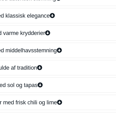
ed klassisk elegance
d varme krydderier
ed middelhavsstemning
lde af tradition
ed sol og tapas
 med frisk chili og lime