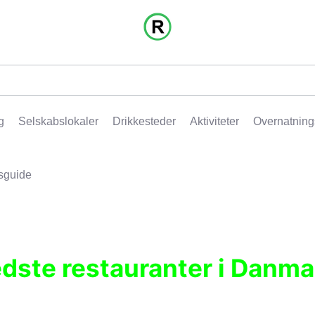
g
Selskabslokaler
Drikkesteder
Aktiviteter
Overnatning
sguide
edste restauranter i Danma
r, pubber, hoteller og aktiviteter.