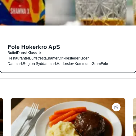
Fole Høkerkro ApS
Buffet
Dansk
Klassisk
Restauranter
Buffetrestauranter
Drikkesteder
Kroer
Danmark
Region Syddanmark
Haderslev Kommune
Gram
Fole