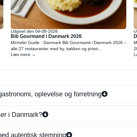
Udgivet den 04-08-2026
U
Bib Gourmand i Danmark 2026
D
Michelin Guide · Danmark Bib Gourmand i Danmark 2026 –
M
alle 27 restauranter med by, køkken og prisni...
2
Læs mere →
L
gastronomi, oplevelse og forretning
iser i Danmark?
 med autentisk stemning