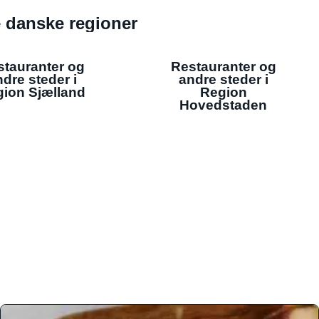
de danske regioner
stauranter og
Restauranter og
dre steder i
andre steder i
ion Sjælland
Region
Hovedstaden