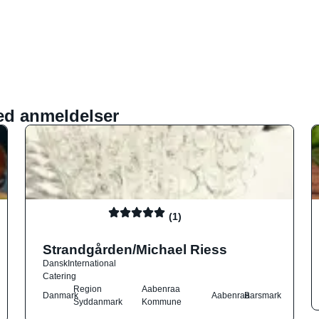
ed anmeldelser
(1)
Strandgården/Michael Riess
Dansk
International
Catering
Region
Aabenraa
Danmark
Aabenraa
Barsmark
Syddanmark
Kommune