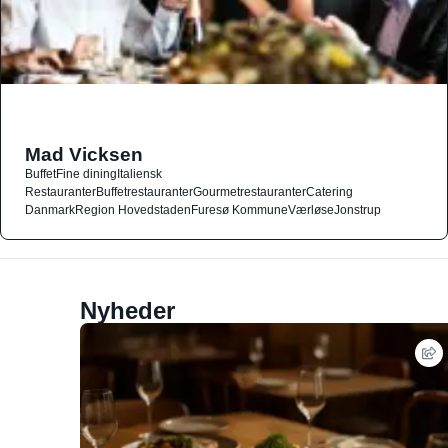
Mad Vicksen
Buffet
Fine dining
Italiensk
Restauranter
Buffetrestauranter
Gourmetrestauranter
Catering
Danmark
Region Hovedstaden
Furesø Kommune
Værløse
Jonstrup
Nyheder