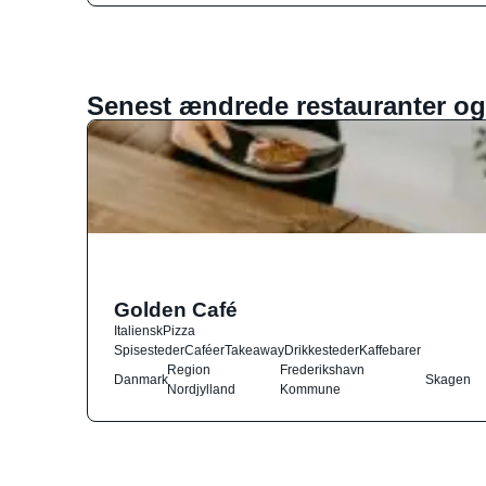
Senest ændrede restauranter og
Golden Café
Italiensk
Pizza
Spisesteder
Caféer
Takeaway
Drikkesteder
Kaffebarer
Region
Frederikshavn
Danmark
Skagen
Nordjylland
Kommune