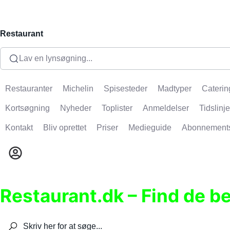
Restaurant
Lav en lynsøgning...
Restauranter
Michelin
Spisesteder
Madtyper
Caterin
Kortsøgning
Nyheder
Toplister
Anmeldelser
Tidslinje
Kontakt
Bliv oprettet
Priser
Medieguide
Abonnement
Restaurant.dk – Find de b
Søg efter restauranter, spisesteder, caféer, bare