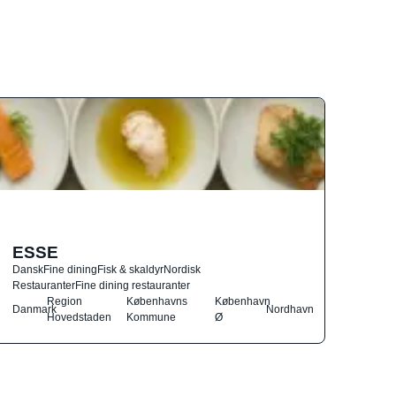
ESSE
Dansk
Fine dining
Fisk & skaldyr
Nordisk
Restauranter
Fine dining restauranter
Region
Københavns
København
Danmark
Nordhavn
Hovedstaden
Kommune
Ø