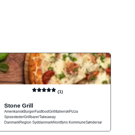
(1)
Stone Grill
Amerikansk
Burger
Fastfood
Grill
Italiensk
Pizza
Spisesteder
Grillbarer
Takeaway
Danmark
Region Syddanmark
Nordfyns Kommune
Søndersø