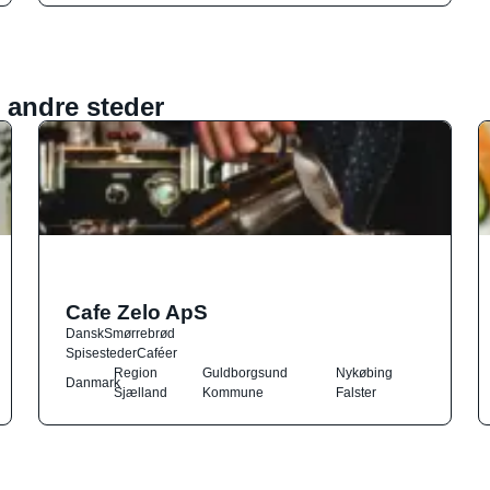
 andre steder
Cafe Zelo ApS
Dansk
Smørrebrød
Spisesteder
Caféer
Region
Guldborgsund
Nykøbing
Danmark
Sjælland
Kommune
Falster