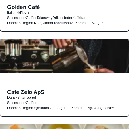
Golden Café
Italiensk
Pizza
Spisesteder
Caféer
Takeaway
Drikkesteder
Kaffebarer
Danmark
Region Nordjylland
Frederikshavn Kommune
Skagen
Cafe Zelo ApS
Dansk
Smørrebrød
Spisesteder
Caféer
Danmark
Region Sjælland
Guldborgsund Kommune
Nykøbing Falster