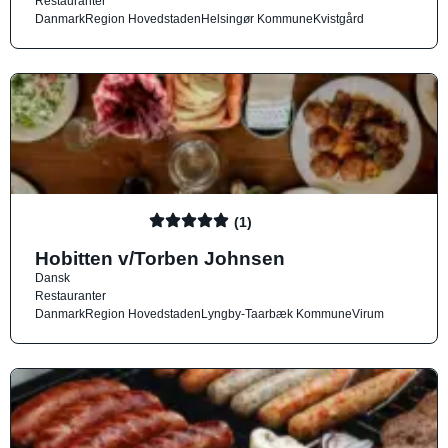
Restauranter
Danmark
Region Hovedstaden
Helsingør Kommune
Kvistgård
(1)
Hobitten v/Torben Johnsen
Dansk
Restauranter
Danmark
Region Hovedstaden
Lyngby-Taarbæk Kommune
Virum