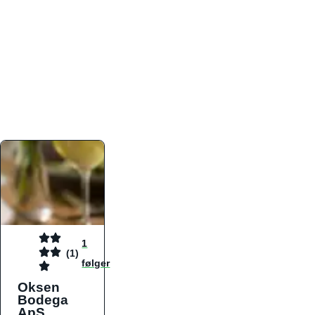
atmosfæren. Platformen er faktabaseret,
overskuelig og altid opdateret med de nyeste
informationer, hvilket gør den til det ideelle værktøj
for både lokale madelskere og turister på farten.
Find præcis den madtype og den stemning, der
passer til din næste middag, uanset hvor i landet
du befinder dig.
1
(1)
følger
Oksen
Bodega
ApS