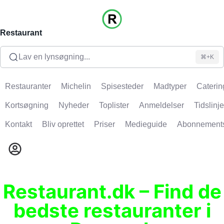
Restaurant
Lav en lynsøgning...
⌘+K
Restauranter
Michelin
Spisesteder
Madtyper
Caterin
Kortsøgning
Nyheder
Toplister
Anmeldelser
Tidslinje
Kontakt
Bliv oprettet
Priser
Medieguide
Abonnement
Restaurant.dk – Find de
bedste restauranter i