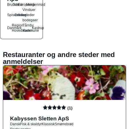
Brunch
Dansk
Europæisk
Morgenmad
Vinstuer
Spisesteder
Drikkesteder
og
bodegaer
Region
Tårnby
Danmark
Kastrup
Hovedstaden
Kommune
Restauranter og andre steder med
anmeldelser
(1)
Kabyssen Sletten ApS
Dansk
Fisk & skaldyr
Klassisk
Smørrebrød