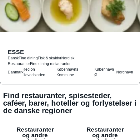
ESSE
Dansk
Fine dining
Fisk & skaldyr
Nordisk
Restauranter
Fine dining restauranter
Region
Københavns
København
Danmark
Nordhavn
Hovedstaden
Kommune
Ø
Find restauranter, spisesteder,
caféer, barer, hoteller og forlystelser i
de danske regioner
Restauranter
Restauranter
og andre
og andre