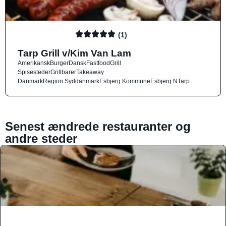
(1)
Tarp Grill v/Kim Van Lam
Amerikansk
Burger
Dansk
Fastfood
Grill
Spisesteder
Grillbarer
Takeaway
Danmark
Region Syddanmark
Esbjerg Kommune
Esbjerg N
Tarp
Senest ændrede restauranter og
andre steder