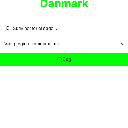
Danmark
Søg efter restauranter, spisesteder, caféer,
barer, pubber, hoteller og aktiviteter.
Vælg region, kommune m.v.
Søg
Her får du det komplette overblik
over
Danmarks mange spisesteder, caféer og
restauranter samlet ét sted. Vi gør det nemt for
dig at opdage alt fra skjulte lokale favoritter til
eksklusive gourmetoplevelser på tværs af alle
landets byer og regioner.
Søgningen er gjort enkel, så du hurtigt kan filtrere
efter madtype, lokation eller specifikke ønsker til