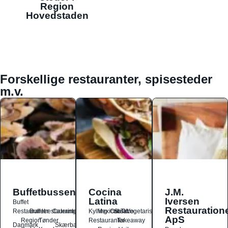
Region
Hovedstaden
Forskellige restauranter, spisesteder
m.v.
Buffetbussen
Cocina
J.M.
Latina
Iversen
Buffet
Restauration
Restauranter
Buffetrestauranter
Catering
Kylling
Mexicansk
Ost
Salat
Taco
Vegetarisk
ApS
Region
Tønder
Restauranter
Takeaway
Danmark
Skærbæk