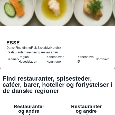
ESSE
Dansk
Fine dining
Fisk & skaldyr
Nordisk
Restauranter
Fine dining restauranter
Region
Københavns
København
Danmark
Nordhavn
Hovedstaden
Kommune
Ø
Find restauranter, spisesteder,
caféer, barer, hoteller og forlystelser i
de danske regioner
Restauranter
Restauranter
og andre
og andre