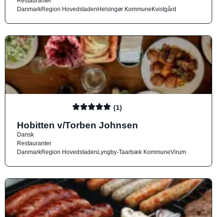
Restauranter
Danmark
Region Hovedstaden
Helsingør Kommune
Kvistgård
(1)
Hobitten v/Torben Johnsen
Dansk
Restauranter
Danmark
Region Hovedstaden
Lyngby-Taarbæk Kommune
Virum