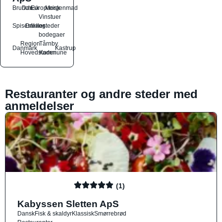
Brunch
Dansk
Europæisk
Morgenmad
Vinstuer
Spisesteder
Drikkesteder
og
bodegaer
Region
Tårnby
Danmark
Kastrup
Hovedstaden
Kommune
Restauranter og andre steder med
anmeldelser
(1)
Kabyssen Sletten ApS
Dansk
Fisk & skaldyr
Klassisk
Smørrebrød