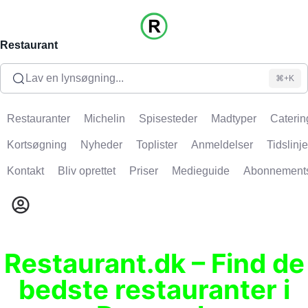
Restaurant
Lav en lynsøgning...
⌘+K
Restauranter
Michelin
Spisesteder
Madtyper
Caterin
Kortsøgning
Nyheder
Toplister
Anmeldelser
Tidslinje
Kontakt
Bliv oprettet
Priser
Medieguide
Abonnement
Restaurant.dk – Find de
bedste restauranter i