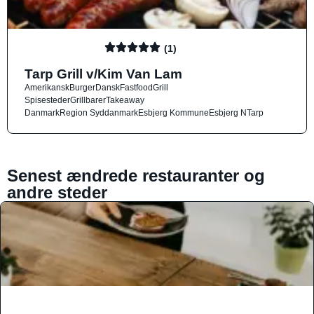
(1)
Tarp Grill v/Kim Van Lam
Amerikansk
Burger
Dansk
Fastfood
Grill
Spisesteder
Grillbarer
Takeaway
Danmark
Region Syddanmark
Esbjerg Kommune
Esbjerg N
Tarp
Senest ændrede restauranter og
andre steder