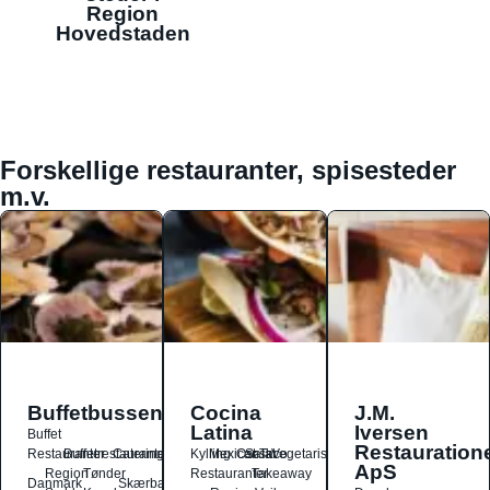
Region
Hovedstaden
Forskellige restauranter, spisesteder
m.v.
Buffetbussen
Cocina
J.M.
Latina
Iversen
Buffet
Restauration
Restauranter
Buffetrestauranter
Catering
Kylling
Mexicansk
Ost
Salat
Taco
Vegetarisk
ApS
Region
Tønder
Restauranter
Takeaway
Danmark
Skærbæk