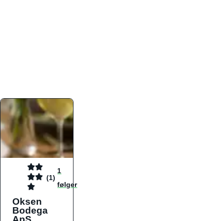
atmosfæren. Platformen er faktabaseret,
overskuelig og altid opdateret med de nyeste
informationer, hvilket gør den til det ideelle værktøj
for både lokale madelskere og turister på farten.
Find præcis den madtype og den stemning, der
passer til din næste middag, uanset hvor i landet
du befinder dig.
1
(1)
følger
Oksen
Bodega
ApS