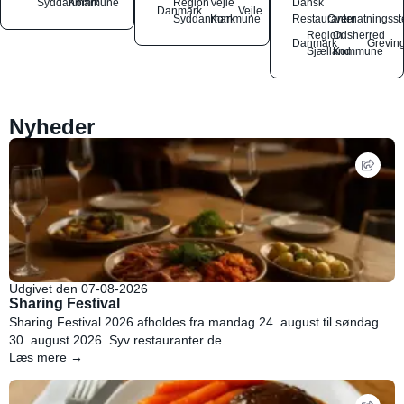
Syddanmark
Kommune
Region
Vejle
Dansk
Danmark
Vejle
Syddanmark
Kommune
Restauranter
Overnatningsst
Region
Odsherred
Danmark
Grevin
Sjælland
Kommune
Nyheder
Udgivet den 07-08-2026
Sharing Festival
Sharing Festival 2026 afholdes fra mandag 24. august til søndag
30. august 2026. Syv restauranter de...
Læs mere →