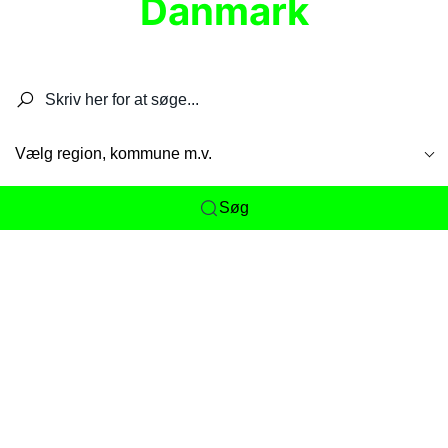
Danmark
Søg efter restauranter, spisesteder, caféer,
barer, pubber, hoteller og aktiviteter.
Vælg region, kommune m.v.
Søg
Her får du det komplette overblik
over
Danmarks mange spisesteder, caféer og
restauranter samlet ét sted. Vi gør det nemt for
dig at opdage alt fra skjulte lokale favoritter til
eksklusive gourmetoplevelser på tværs af alle
landets byer og regioner.
Søgningen er gjort enkel, så du hurtigt kan filtrere
efter madtype, lokation eller specifikke ønsker til