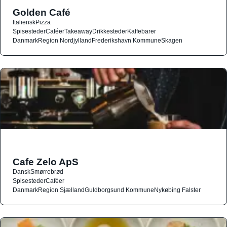
Golden Café
Italiensk
Pizza
Spisesteder
Caféer
Takeaway
Drikkesteder
Kaffebarer
Danmark
Region Nordjylland
Frederikshavn Kommune
Skagen
Cafe Zelo ApS
Dansk
Smørrebrød
Spisesteder
Caféer
Danmark
Region Sjælland
Guldborgsund Kommune
Nykøbing Falster