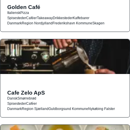
Golden Café
Italiensk
Pizza
Spisesteder
Caféer
Takeaway
Drikkesteder
Kaffebarer
Danmark
Region Nordjylland
Frederikshavn Kommune
Skagen
Cafe Zelo ApS
Dansk
Smørrebrød
Spisesteder
Caféer
Danmark
Region Sjælland
Guldborgsund Kommune
Nykøbing Falster