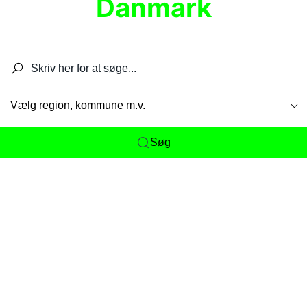
Danmark
Søg efter restauranter, spisesteder, caféer,
barer, pubber, hoteller og aktiviteter.
Vælg region, kommune m.v.
Søg
Her får du det komplette overblik
over
Danmarks mange spisesteder, caféer og
restauranter samlet ét sted. Vi gør det nemt for
dig at opdage alt fra skjulte lokale favoritter til
eksklusive gourmetoplevelser på tværs af alle
landets byer og regioner.
Søgningen er gjort enkel, så du hurtigt kan filtrere
efter madtype, lokation eller specifikke ønsker til