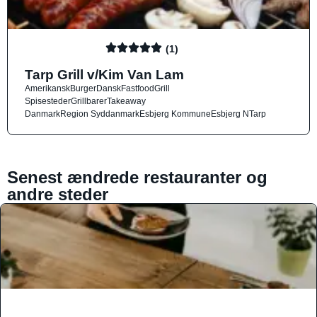
(1)
Tarp Grill v/Kim Van Lam
Amerikansk
Burger
Dansk
Fastfood
Grill
Spisesteder
Grillbarer
Takeaway
Danmark
Region Syddanmark
Esbjerg Kommune
Esbjerg N
Tarp
Senest ændrede restauranter og
andre steder