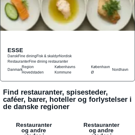
ESSE
Dansk
Fine dining
Fisk & skaldyr
Nordisk
Restauranter
Fine dining restauranter
Region
Københavns
København
Danmark
Nordhavn
Hovedstaden
Kommune
Ø
Find restauranter, spisesteder,
caféer, barer, hoteller og forlystelser i
de danske regioner
Restauranter
Restauranter
og andre
og andre