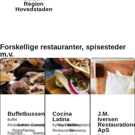
Region
Hovedstaden
Forskellige restauranter, spisesteder
m.v.
Buffetbussen
Cocina
J.M.
Latina
Iversen
Buffet
Restauration
Restauranter
Buffetrestauranter
Catering
Kylling
Mexicansk
Ost
Salat
Taco
Vegetarisk
ApS
Region
Tønder
Restauranter
Takeaway
Danmark
Skærbæk