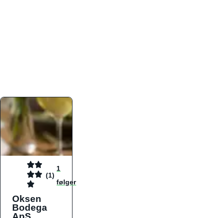
atmosfæren. Platformen er faktabaseret,
overskuelig og altid opdateret med de nyeste
informationer, hvilket gør den til det ideelle værktøj
for både lokale madelskere og turister på farten.
Find præcis den madtype og den stemning, der
passer til din næste middag, uanset hvor i landet
du befinder dig.
1
(1)
følger
Oksen
Bodega
ApS