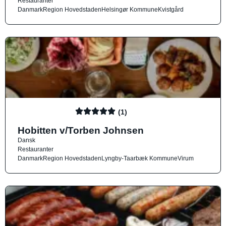
Restauranter
Danmark
Region Hovedstaden
Helsingør Kommune
Kvistgård
(1)
Hobitten v/Torben Johnsen
Dansk
Restauranter
Danmark
Region Hovedstaden
Lyngby-Taarbæk Kommune
Virum