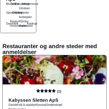
Brunch
Dansk
Europæisk
Morgenmad
Vinstuer
Spisesteder
Drikkesteder
og
bodegaer
Region
Tårnby
Danmark
Kastrup
Hovedstaden
Kommune
Restauranter og andre steder med
anmeldelser
(1)
Kabyssen Sletten ApS
Dansk
Fisk & skaldyr
Klassisk
Smørrebrød