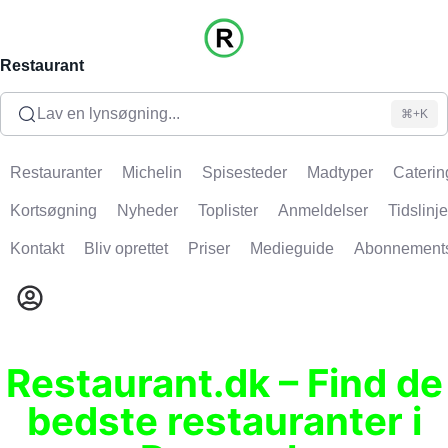
Restaurant
Lav en lynsøgning...
⌘+K
Restauranter
Michelin
Spisesteder
Madtyper
Caterin
Kortsøgning
Nyheder
Toplister
Anmeldelser
Tidslinje
Kontakt
Bliv oprettet
Priser
Medieguide
Abonnement
Restaurant.dk – Find de
bedste restauranter i