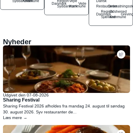
Syddanmark
Kommune
Region
Vejle
Dansk
Danmark
Vejle
Syddanmark
Kommune
Restauranter
Overnatningsst
Region
Odsherred
Danmark
Grevin
Sjælland
Kommune
Nyheder
Udgivet den 07-08-2026
Sharing Festival
Sharing Festival 2026 afholdes fra mandag 24. august til søndag
30. august 2026. Syv restauranter de...
Læs mere →