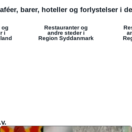
aféer, barer, hoteller og forlystelser i 
 og
Restauranter og
Re
r i
andre steder i
an
lland
Region Syddanmark
Reg
v.