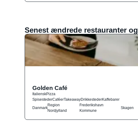
Senest ændrede restauranter og
Golden Café
Italiensk
Pizza
Spisesteder
Caféer
Takeaway
Drikkesteder
Kaffebarer
Region
Frederikshavn
Danmark
Skagen
Nordjylland
Kommune