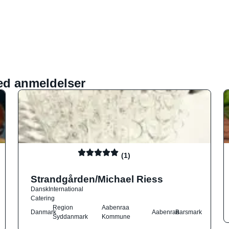
ed anmeldelser
(1)
Strandgården/Michael Riess
Dansk
International
Catering
Region
Aabenraa
Danmark
Aabenraa
Barsmark
Syddanmark
Kommune