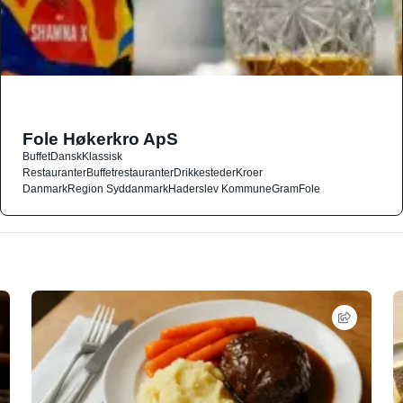
Fole Høkerkro ApS
Buffet
Dansk
Klassisk
Restauranter
Buffetrestauranter
Drikkesteder
Kroer
Danmark
Region Syddanmark
Haderslev Kommune
Gram
Fole