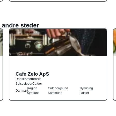
 andre steder
Cafe Zelo ApS
Dansk
Smørrebrød
Spisesteder
Caféer
Region
Guldborgsund
Nykøbing
Danmark
Sjælland
Kommune
Falster