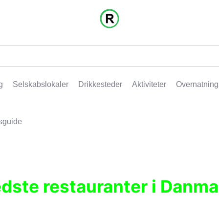
g
Selskabslokaler
Drikkesteder
Aktiviteter
Overnatning
sguide
edste restauranter i Danma
r, pubber, hoteller og aktiviteter.