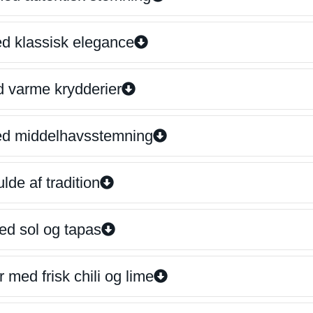
ed klassisk elegance
d varme krydderier
ed middelhavsstemning
lde af tradition
ed sol og tapas
 med frisk chili og lime