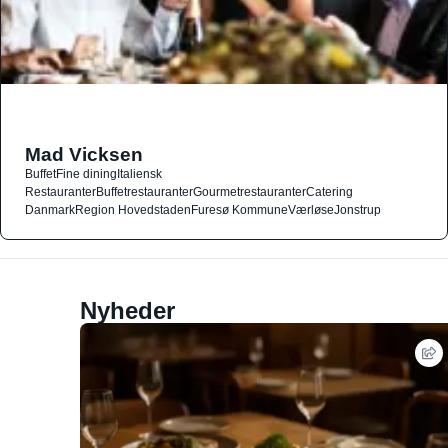
Mad Vicksen
Buffet
Fine dining
Italiensk
Restauranter
Buffetrestauranter
Gourmetrestauranter
Catering
Danmark
Region Hovedstaden
Furesø Kommune
Værløse
Jonstrup
Nyheder