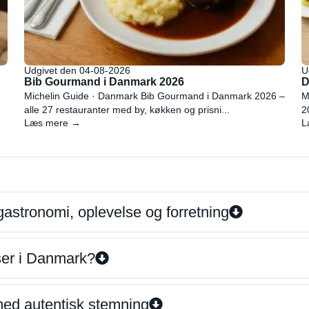
Udgivet den 04-08-2026
U
Bib Gourmand i Danmark 2026
D
Michelin Guide · Danmark Bib Gourmand i Danmark 2026 –
M
alle 27 restauranter med by, køkken og prisni...
2
Læs mere →
L
gastronomi, oplevelse og forretning
iser i Danmark?
 med autentisk stemning