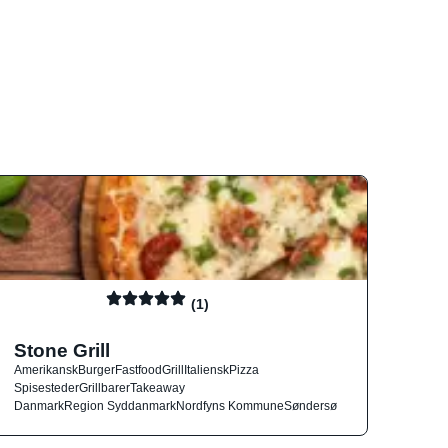
(1)
Stone Grill
Amerikansk
Burger
Fastfood
Grill
Italiensk
Pizza
Spisesteder
Grillbarer
Takeaway
Danmark
Region Syddanmark
Nordfyns Kommune
Søndersø