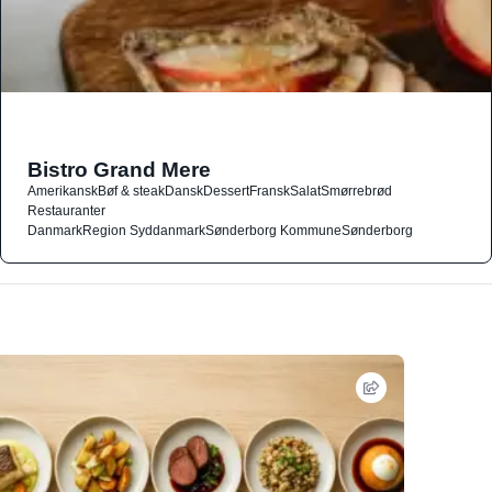
Bistro Grand Mere
Amerikansk
Bøf & steak
Dansk
Dessert
Fransk
Salat
Smørrebrød
Restauranter
Danmark
Region Syddanmark
Sønderborg Kommune
Sønderborg