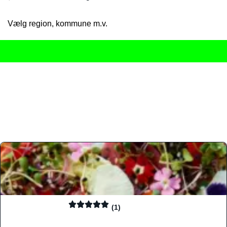
Vælg region, kommune m.v.
Her får du det komplette overblik
over Danmarks mange spisested
gourmetoplevelser på tværs af alle landets byer og regioner.
Søgningen er gjort enkel, så du hurtigt kan filtrere efter madtyp
informationer, hvilket gør den til det ideelle værktøj for både lo
Find præcis den madtype og den stemning, der passer til din næ
(1)