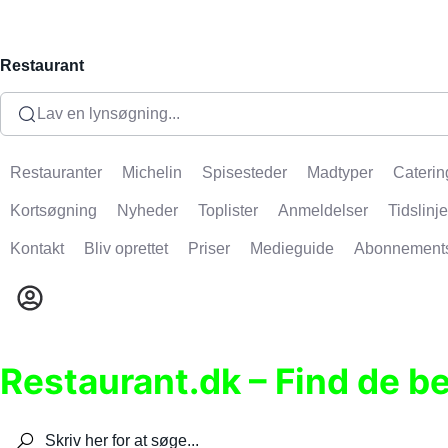
Restaurant
Lav en lynsøgning...
Restauranter
Michelin
Spisesteder
Madtyper
Caterin
Kortsøgning
Nyheder
Toplister
Anmeldelser
Tidslinje
Kontakt
Bliv oprettet
Priser
Medieguide
Abonnement
Restaurant.dk – Find de b
Søg efter restauranter, spisesteder, caféer, bare