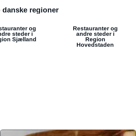
de danske regioner
stauranter og
Restauranter og
dre steder i
andre steder i
ion Sjælland
Region
Hovedstaden