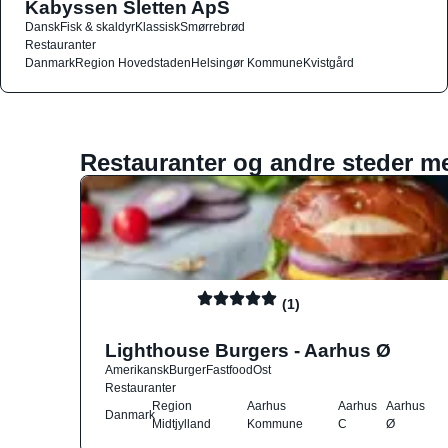
Kabyssen Sletten ApS
Dansk
Fisk & skaldyr
Klassisk
Smørrebrød
Restauranter
Danmark
Region Hovedstaden
Helsingør Kommune
Kvistgård
Restauranter og andre steder m
(1)
Lighthouse Burgers - Aarhus Ø
Amerikansk
Burger
Fastfood
Ost
Restauranter
Region
Aarhus
Aarhus
Aarhus
Danmark
Midtjylland
Kommune
C
Ø