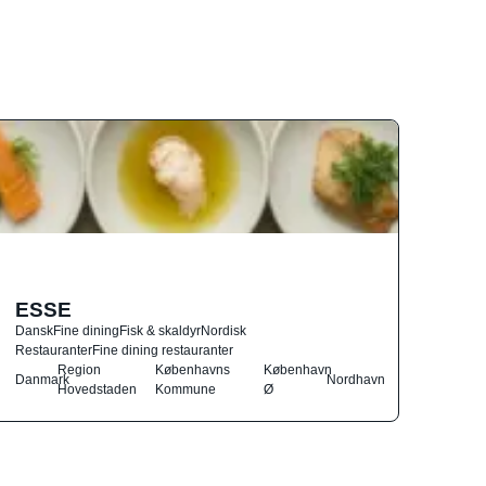
ESSE
Dansk
Fine dining
Fisk & skaldyr
Nordisk
Restauranter
Fine dining restauranter
Region
Københavns
København
Danmark
Nordhavn
Hovedstaden
Kommune
Ø