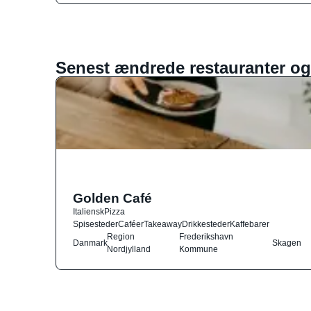
Senest ændrede restauranter og
Golden Café
Italiensk
Pizza
Spisesteder
Caféer
Takeaway
Drikkesteder
Kaffebarer
Region
Frederikshavn
Danmark
Skagen
Nordjylland
Kommune