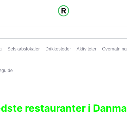
g
Selskabslokaler
Drikkesteder
Aktiviteter
Overnatning
sguide
edste restauranter i Danma
r, pubber, hoteller og aktiviteter.