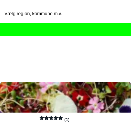
Vælg region, kommune m.v.
Her får du det komplette overblik
over Danmarks mange spisested
gourmetoplevelser på tværs af alle landets byer og regioner.
Søgningen er gjort enkel, så du hurtigt kan filtrere efter madtyp
informationer, hvilket gør den til det ideelle værktøj for både lo
Find præcis den madtype og den stemning, der passer til din næ
(1)