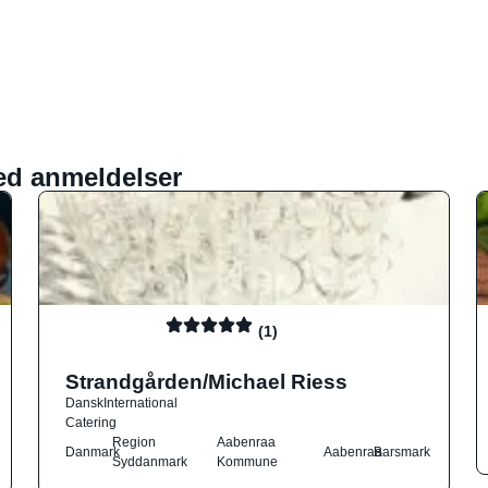
ed anmeldelser
(1)
Strandgården/Michael Riess
Dansk
International
Catering
Region
Aabenraa
Danmark
Aabenraa
Barsmark
Syddanmark
Kommune