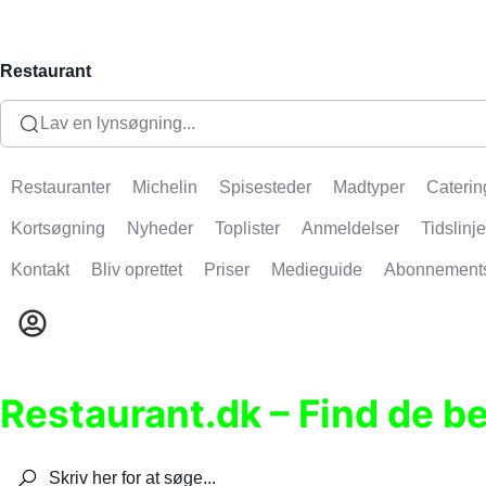
Restaurant
Lav en lynsøgning...
Restauranter
Michelin
Spisesteder
Madtyper
Caterin
Kortsøgning
Nyheder
Toplister
Anmeldelser
Tidslinje
Kontakt
Bliv oprettet
Priser
Medieguide
Abonnement
Restaurant.dk – Find de b
Søg efter restauranter, spisesteder, caféer, bare