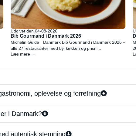
Udgivet den 04-08-2026
U
Bib Gourmand i Danmark 2026
D
Michelin Guide · Danmark Bib Gourmand i Danmark 2026 –
M
alle 27 restauranter med by, køkken og prisni...
2
Læs mere →
L
gastronomi, oplevelse og forretning
iser i Danmark?
 med autentisk stemning