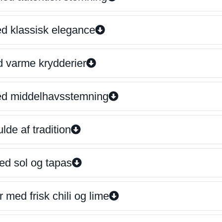
ed klassisk elegance
d varme krydderier
ed middelhavsstemning
lde af tradition
ed sol og tapas
 med frisk chili og lime