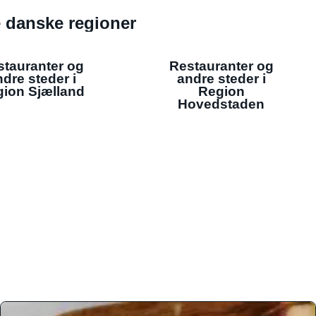
de danske regioner
stauranter og
Restauranter og
dre steder i
andre steder i
ion Sjælland
Region
Hovedstaden