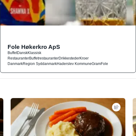
Fole Høkerkro ApS
Buffet
Dansk
Klassisk
Restauranter
Buffetrestauranter
Drikkesteder
Kroer
Danmark
Region Syddanmark
Haderslev Kommune
Gram
Fole