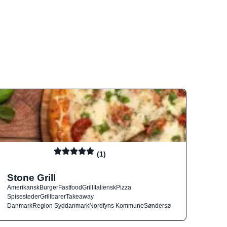
(1)
Stone Grill
Amerikansk
Burger
Fastfood
Grill
Italiensk
Pizza
Spisesteder
Grillbarer
Takeaway
Danmark
Region Syddanmark
Nordfyns Kommune
Søndersø