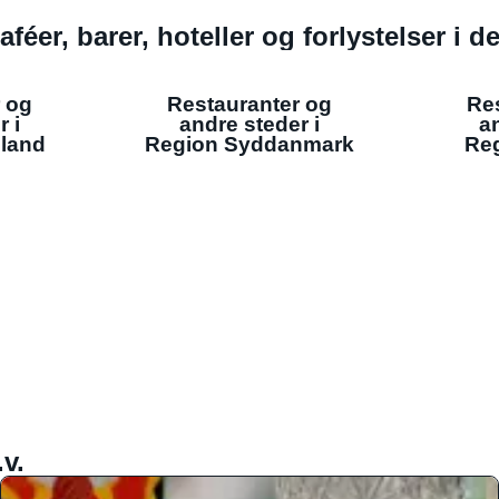
aféer, barer, hoteller og forlystelser i 
 og
Restauranter og
Re
r i
andre steder i
an
lland
Region Syddanmark
Reg
v.