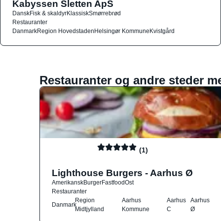
Kabyssen Sletten ApS
Dansk
Fisk & skaldyr
Klassisk
Smørrebrød
Restauranter
Danmark
Region Hovedstaden
Helsingør Kommune
Kvistgård
Restauranter og andre steder m
(1)
Lighthouse Burgers - Aarhus Ø
Amerikansk
Burger
Fastfood
Ost
Restauranter
Region
Aarhus
Aarhus
Aarhus
Danmark
Midtjylland
Kommune
C
Ø