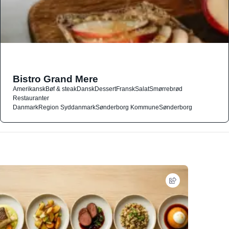
Bistro Grand Mere
Amerikansk
Bøf & steak
Dansk
Dessert
Fransk
Salat
Smørrebrød
Restauranter
Danmark
Region Syddanmark
Sønderborg Kommune
Sønderborg