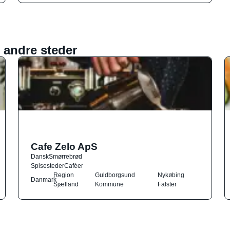
 andre steder
Cafe Zelo ApS
Dansk
Smørrebrød
Spisesteder
Caféer
Region
Guldborgsund
Nykøbing
Danmark
Sjælland
Kommune
Falster