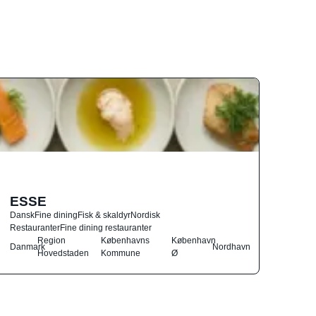
ESSE
Dansk
Fine dining
Fisk & skaldyr
Nordisk
Restauranter
Fine dining restauranter
Region
Københavns
København
Danmark
Nordhavn
Hovedstaden
Kommune
Ø