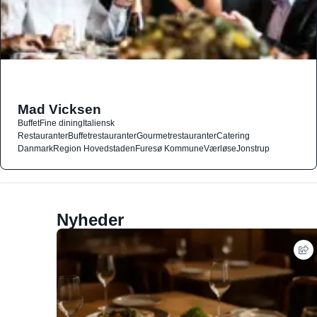
Mad Vicksen
Buffet
Fine dining
Italiensk
Restauranter
Buffetrestauranter
Gourmetrestauranter
Catering
Danmark
Region Hovedstaden
Furesø Kommune
Værløse
Jonstrup
Nyheder