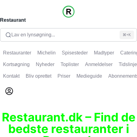
Restaurant
Lav en lynsøgning...
⌘+K
Restauranter
Michelin
Spisesteder
Madtyper
Caterin
Kortsøgning
Nyheder
Toplister
Anmeldelser
Tidslinje
Kontakt
Bliv oprettet
Priser
Medieguide
Abonnement
Restaurant.dk – Find de
bedste restauranter i