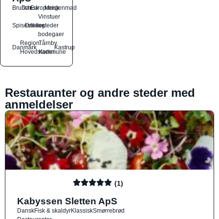
Brunch
Dansk
Europæisk
Morgenmad
Vinstuer
Spisesteder
Drikkesteder
og
bodegaer
Region
Tårnby
Danmark
Kastrup
Hovedstaden
Kommune
Restauranter og andre steder med
anmeldelser
(1)
Kabyssen Sletten ApS
Dansk
Fisk & skaldyr
Klassisk
Smørrebrød