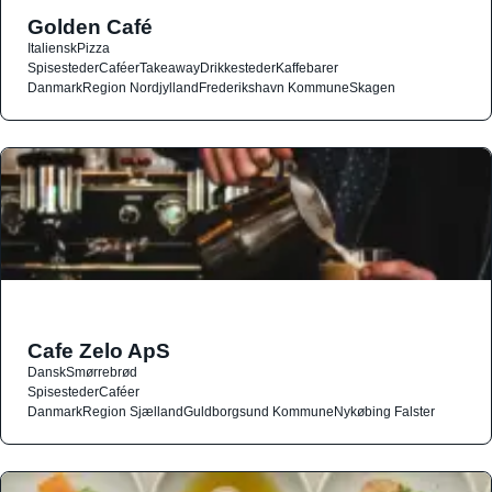
Golden Café
Italiensk
Pizza
Spisesteder
Caféer
Takeaway
Drikkesteder
Kaffebarer
Danmark
Region Nordjylland
Frederikshavn Kommune
Skagen
Cafe Zelo ApS
Dansk
Smørrebrød
Spisesteder
Caféer
Danmark
Region Sjælland
Guldborgsund Kommune
Nykøbing Falster