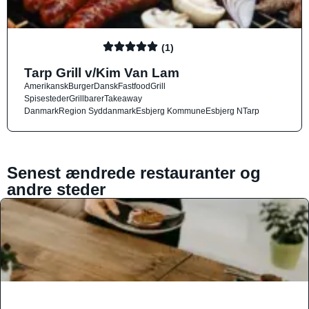
(1)
Tarp Grill v/Kim Van Lam
Amerikansk
Burger
Dansk
Fastfood
Grill
Spisesteder
Grillbarer
Takeaway
Danmark
Region Syddanmark
Esbjerg Kommune
Esbjerg N
Tarp
Senest ændrede restauranter og
andre steder