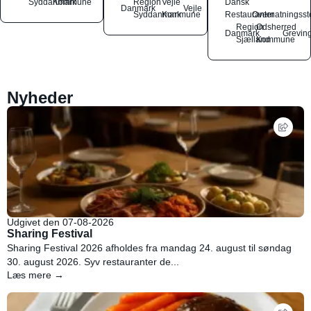
Syddanmark
Kommune
Region
Vejle
Dansk
Danmark
Vejle
Syddanmark
Kommune
Restauranter
Overnatningsst
Region
Odsherred
Danmark
Grevin
Sjælland
Kommune
Nyheder
Udgivet den 07-08-2026
Sharing Festival
Sharing Festival 2026 afholdes fra mandag 24. august til søndag
30. august 2026. Syv restauranter de...
Læs mere →