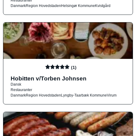
Restauranter
Danmark
Region Hovedstaden
Helsingør Kommune
Kvistgård
(1)
Hobitten v/Torben Johnsen
Dansk
Restauranter
Danmark
Region Hovedstaden
Lyngby-Taarbæk Kommune
Virum