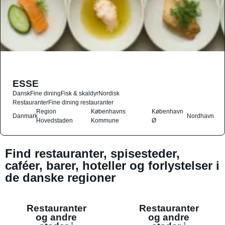
ESSE
Dansk
Fine dining
Fisk & skaldyr
Nordisk
Restauranter
Fine dining restauranter
Region
Københavns
København
Danmark
Nordhavn
Hovedstaden
Kommune
Ø
Find restauranter, spisesteder,
caféer, barer, hoteller og forlystelser i
de danske regioner
Restauranter
Restauranter
og andre
og andre