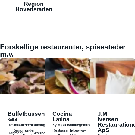
Region
Hovedstaden
Forskellige restauranter, spisesteder
m.v.
Buffetbussen
Cocina
J.M.
Latina
Iversen
Buffet
Restauration
Restauranter
Buffetrestauranter
Catering
Kylling
Mexicansk
Ost
Salat
Taco
Vegetarisk
ApS
Region
Tønder
Restauranter
Takeaway
Danmark
Skærbæk