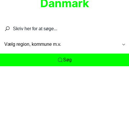
Danmark
Søg efter restauranter, spisesteder, caféer,
barer, pubber, hoteller og aktiviteter.
Vælg region, kommune m.v.
Søg
Her får du det komplette overblik
over
Danmarks mange spisesteder, caféer og
restauranter samlet ét sted. Vi gør det nemt for
dig at opdage alt fra skjulte lokale favoritter til
eksklusive gourmetoplevelser på tværs af alle
landets byer og regioner.
Søgningen er gjort enkel, så du hurtigt kan filtrere
efter madtype, lokation eller specifikke ønsker til