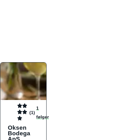
atmosfæren. Platformen er faktabaseret,
overskuelig og altid opdateret med de nyeste
informationer, hvilket gør den til det ideelle værktøj
for både lokale madelskere og turister på farten.
Find præcis den madtype og den stemning, der
passer til din næste middag, uanset hvor i landet
du befinder dig.
1
(1)
følger
Oksen
Bodega
ApS