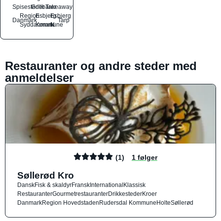
Spisesteder
Grillbarer
Takeaway
Region
Esbjerg
Esbjerg
Danmark
Tarp
Syddanmark
Kommune
N
Restauranter og andre steder med
anmeldelser
(1)
1 følger
Søllerød Kro
Dansk
Fisk & skaldyr
Fransk
International
Klassisk
Restauranter
Gourmetrestauranter
Drikkesteder
Kroer
Danmark
Region Hovedstaden
Rudersdal Kommune
Holte
Søllerød