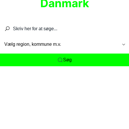
Danmark
Søg efter restauranter, spisesteder, caféer,
barer, pubber, hoteller og aktiviteter.
Vælg region, kommune m.v.
Søg
Her får du det komplette overblik
over
Danmarks mange spisesteder, caféer og
restauranter samlet ét sted. Vi gør det nemt for
dig at opdage alt fra skjulte lokale favoritter til
eksklusive gourmetoplevelser på tværs af alle
landets byer og regioner.
Søgningen er gjort enkel, så du hurtigt kan filtrere
efter madtype, lokation eller specifikke ønsker til