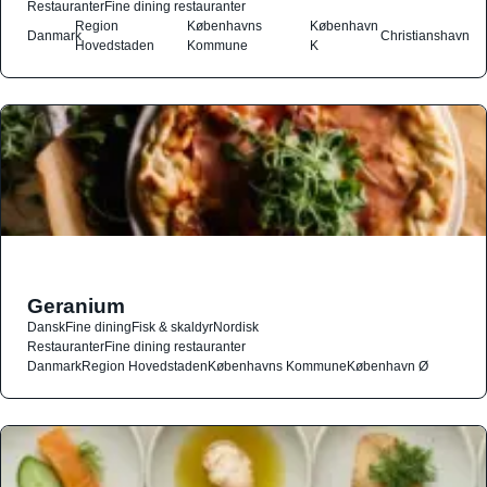
Restauranter
Fine dining restauranter
Region
Københavns
København
Danmark
Christianshavn
Hovedstaden
Kommune
K
Geranium
Dansk
Fine dining
Fisk & skaldyr
Nordisk
Restauranter
Fine dining restauranter
Danmark
Region Hovedstaden
Københavns Kommune
København Ø