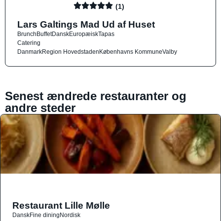
(1)
Lars Galtings Mad Ud af Huset
Brunch
Buffet
Dansk
Europæisk
Tapas
Catering
Danmark
Region Hovedstaden
Københavns Kommune
Valby
Senest ændrede restauranter og
andre steder
Restaurant Lille Mølle
Dansk
Fine dining
Nordisk