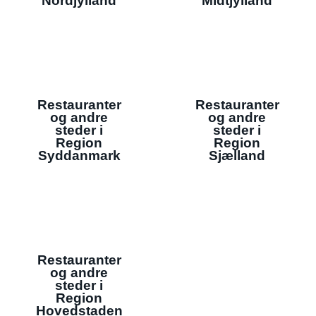
Nordjylland
Midtjylland
Restauranter
Restauranter
og andre
og andre
steder i
steder i
Region
Region
Syddanmark
Sjælland
Restauranter
og andre
steder i
Region
Hovedstaden