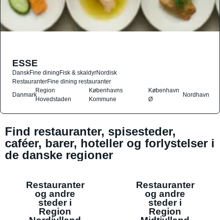
ESSE
Dansk
Fine dining
Fisk & skaldyr
Nordisk
Restauranter
Fine dining restauranter
Region
Københavns
København
Danmark
Nordhavn
Hovedstaden
Kommune
Ø
Find restauranter, spisesteder,
caféer, barer, hoteller og forlystelser i
de danske regioner
Restauranter
Restauranter
og andre
og andre
steder i
steder i
Region
Region