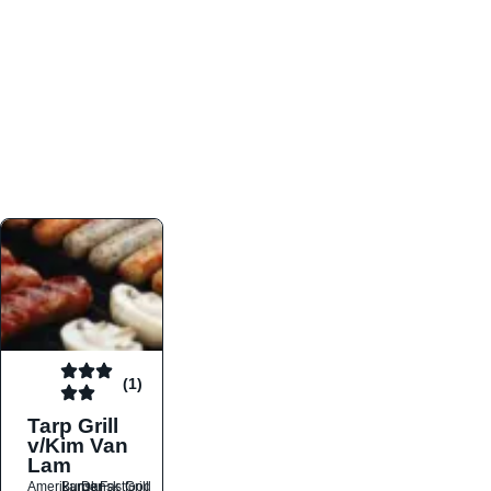
atmosfæren. Platformen er faktabaseret,
overskuelig og altid opdateret med de nyeste
informationer, hvilket gør den til det ideelle værktøj
for både lokale madelskere og turister på farten.
Find præcis den madtype og den stemning, der
passer til din næste middag, uanset hvor i landet
du befinder dig.
(1)
Tarp Grill
v/Kim Van
Lam
Amerikansk
Burger
Dansk
Fastfood
Grill