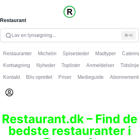
Restaurant
Lav en lynsøgning...
⌘+K
Restauranter
Michelin
Spisesteder
Madtyper
Caterin
Kortsøgning
Nyheder
Toplister
Anmeldelser
Tidslinje
Kontakt
Bliv oprettet
Priser
Medieguide
Abonnement
Restaurant.dk – Find de
bedste restauranter i