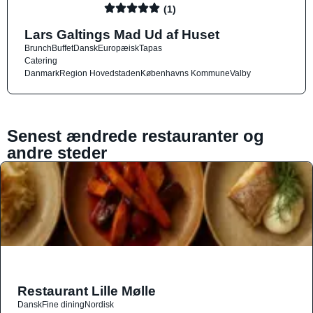
(1)
Lars Galtings Mad Ud af Huset
Brunch
Buffet
Dansk
Europæisk
Tapas
Catering
Danmark
Region Hovedstaden
Københavns Kommune
Valby
Senest ændrede restauranter og
andre steder
Restaurant Lille Mølle
Dansk
Fine dining
Nordisk