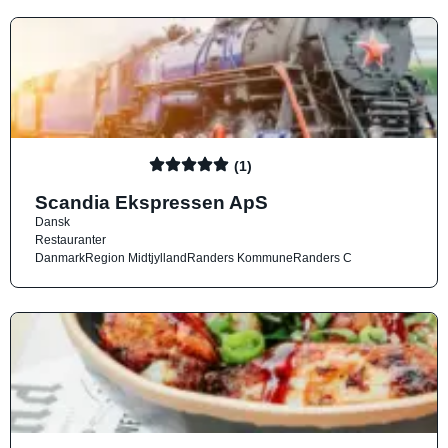
(1)
Scandia Ekspressen ApS
Dansk
Restauranter
Danmark
Region Midtjylland
Randers Kommune
Randers C