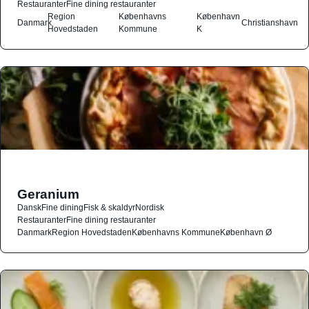
Restauranter
Fine dining restauranter
Region
Københavns
København
Danmark
Christianshavn
Hovedstaden
Kommune
K
Geranium
Dansk
Fine dining
Fisk & skaldyr
Nordisk
Restauranter
Fine dining restauranter
Danmark
Region Hovedstaden
Københavns Kommune
København Ø