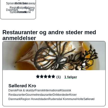
Spisesteder
Grillbarer
Takeaway
Region
Esbjerg
Esbjerg
Danmark
Tarp
Syddanmark
Kommune
N
Restauranter og andre steder med
anmeldelser
(1)
1 følger
Søllerød Kro
Dansk
Fisk & skaldyr
Fransk
International
Klassisk
Restauranter
Gourmetrestauranter
Drikkesteder
Kroer
Danmark
Region Hovedstaden
Rudersdal Kommune
Holte
Søllerød