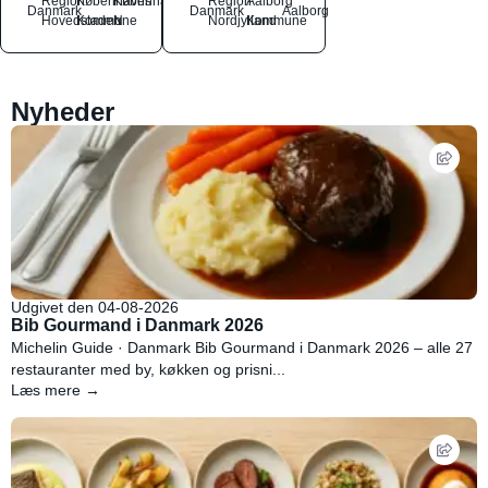
Region
Københavns
København
Region
Aalborg
Danmark
Danmark
Aalborg
Hovedstaden
Kommune
N
Nordjylland
Kommune
Nyheder
Udgivet den 04-08-2026
Bib Gourmand i Danmark 2026
Michelin Guide · Danmark Bib Gourmand i Danmark 2026 – alle 27
restauranter med by, køkken og prisni...
Læs mere →