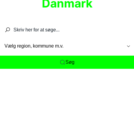
Danmark
Søg efter restauranter, spisesteder, caféer,
barer, pubber, hoteller og aktiviteter.
Vælg region, kommune m.v.
Søg
Her får du det komplette overblik
over
Danmarks mange spisesteder, caféer og
restauranter samlet ét sted. Vi gør det nemt for
dig at opdage alt fra skjulte lokale favoritter til
eksklusive gourmetoplevelser på tværs af alle
landets byer og regioner.
Søgningen er gjort enkel, så du hurtigt kan filtrere
efter madtype, lokation eller specifikke ønsker til