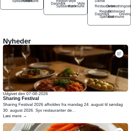
Syddanmark
Kommune
Region
Vejle
Dansk
Danmark
Vejle
Syddanmark
Kommune
Restauranter
Overnatningsst
Region
Odsherred
Danmark
Grevin
Sjælland
Kommune
Nyheder
Udgivet den 07-08-2026
Sharing Festival
Sharing Festival 2026 afholdes fra mandag 24. august til søndag
30. august 2026. Syv restauranter de...
Læs mere →