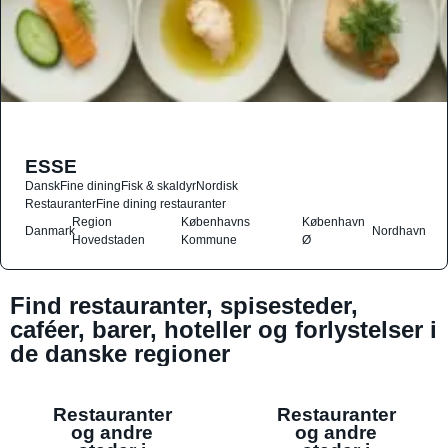
ESSE
Dansk
Fine dining
Fisk & skaldyr
Nordisk
Restauranter
Fine dining restauranter
Region
Københavns
København
Danmark
Nordhavn
Hovedstaden
Kommune
Ø
Find restauranter, spisesteder,
caféer, barer, hoteller og forlystelser i
de danske regioner
Restauranter
Restauranter
og andre
og andre