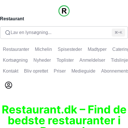
Restaurant
Lav en lynsøgning...
⌘+K
Restauranter
Michelin
Spisesteder
Madtyper
Caterin
Kortsøgning
Nyheder
Toplister
Anmeldelser
Tidslinje
Kontakt
Bliv oprettet
Priser
Medieguide
Abonnement
Restaurant.dk – Find de
bedste restauranter i