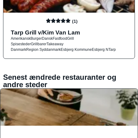
(1)
Tarp Grill v/Kim Van Lam
Amerikansk
Burger
Dansk
Fastfood
Grill
Spisesteder
Grillbarer
Takeaway
Danmark
Region Syddanmark
Esbjerg Kommune
Esbjerg N
Tarp
Senest ændrede restauranter og
andre steder