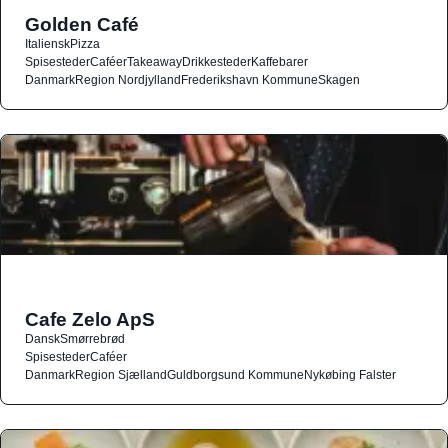
Golden Café
Italiensk
Pizza
Spisesteder
Caféer
Takeaway
Drikkesteder
Kaffebarer
Danmark
Region Nordjylland
Frederikshavn Kommune
Skagen
Cafe Zelo ApS
Dansk
Smørrebrød
Spisesteder
Caféer
Danmark
Region Sjælland
Guldborgsund Kommune
Nykøbing Falster