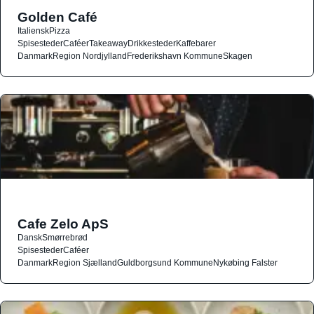
Golden Café
Italiensk
Pizza
Spisesteder
Caféer
Takeaway
Drikkesteder
Kaffebarer
Danmark
Region Nordjylland
Frederikshavn Kommune
Skagen
Cafe Zelo ApS
Dansk
Smørrebrød
Spisesteder
Caféer
Danmark
Region Sjælland
Guldborgsund Kommune
Nykøbing Falster