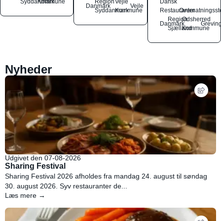
Syddanmark
Kommune
Region
Vejle
Dansk
Danmark
Vejle
Syddanmark
Kommune
Restauranter
Overnatningsst
Region
Odsherred
Danmark
Grevin
Sjælland
Kommune
Nyheder
Udgivet den 07-08-2026
Sharing Festival
Sharing Festival 2026 afholdes fra mandag 24. august til søndag
30. august 2026. Syv restauranter de...
Læs mere →