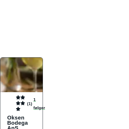
atmosfæren. Platformen er faktabaseret,
overskuelig og altid opdateret med de nyeste
informationer, hvilket gør den til det ideelle værktøj
for både lokale madelskere og turister på farten.
Find præcis den madtype og den stemning, der
passer til din næste middag, uanset hvor i landet
du befinder dig.
1
(1)
følger
Oksen
Bodega
ApS