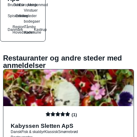
Brunch
Dansk
Europæisk
Morgenmad
Vinstuer
Spisesteder
Drikkesteder
og
bodegaer
Region
Tårnby
Danmark
Kastrup
Hovedstaden
Kommune
Restauranter og andre steder med
anmeldelser
(1)
Kabyssen Sletten ApS
Dansk
Fisk & skaldyr
Klassisk
Smørrebrød