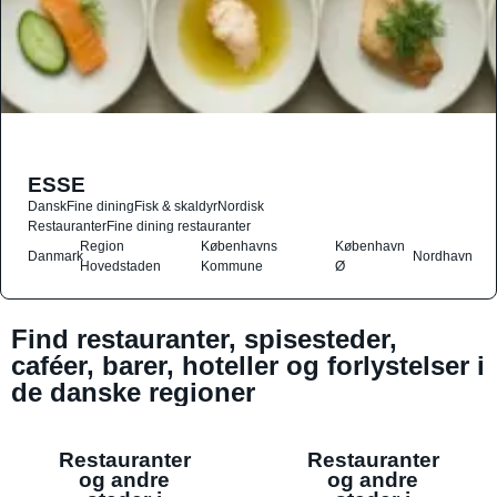
ESSE
Dansk
Fine dining
Fisk & skaldyr
Nordisk
Restauranter
Fine dining restauranter
Region
Københavns
København
Danmark
Nordhavn
Hovedstaden
Kommune
Ø
Find restauranter, spisesteder,
caféer, barer, hoteller og forlystelser i
de danske regioner
Restauranter
Restauranter
og andre
og andre