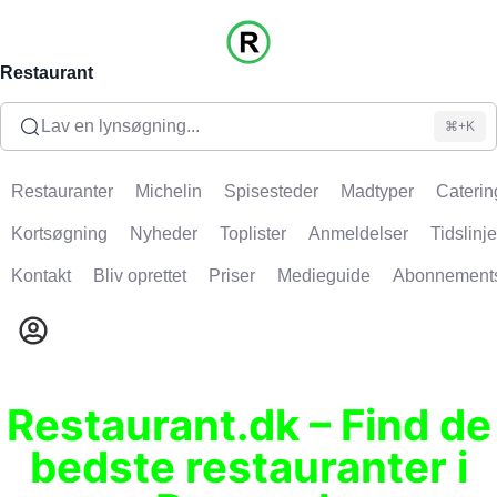
Restaurant
Lav en lynsøgning...
⌘+K
Restauranter
Michelin
Spisesteder
Madtyper
Caterin
Kortsøgning
Nyheder
Toplister
Anmeldelser
Tidslinje
Kontakt
Bliv oprettet
Priser
Medieguide
Abonnement
Restaurant.dk – Find de
bedste restauranter i