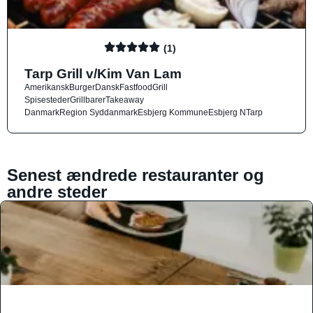
(1)
Tarp Grill v/Kim Van Lam
Amerikansk
Burger
Dansk
Fastfood
Grill
Spisesteder
Grillbarer
Takeaway
Danmark
Region Syddanmark
Esbjerg Kommune
Esbjerg N
Tarp
Senest ændrede restauranter og
andre steder