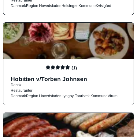
Restauranter
Danmark
Region Hovedstaden
Helsingør Kommune
Kvistgård
(1)
Hobitten v/Torben Johnsen
Dansk
Restauranter
Danmark
Region Hovedstaden
Lyngby-Taarbæk Kommune
Virum