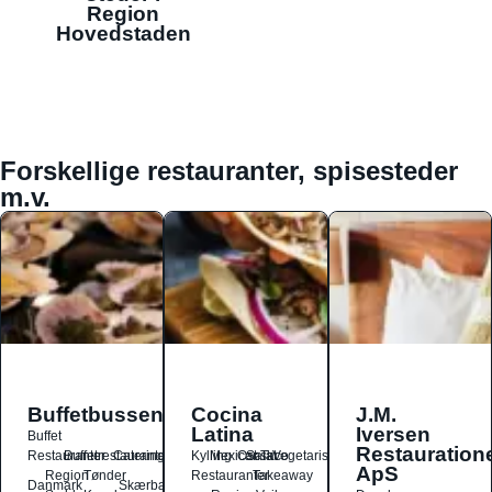
Region
Hovedstaden
Forskellige restauranter, spisesteder
m.v.
Buffetbussen
Cocina
J.M.
Latina
Iversen
Buffet
Restauration
Restauranter
Buffetrestauranter
Catering
Kylling
Mexicansk
Ost
Salat
Taco
Vegetarisk
ApS
Region
Tønder
Restauranter
Takeaway
Danmark
Skærbæk