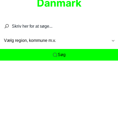
Danmark
Søg efter restauranter, spisesteder, caféer,
barer, pubber, hoteller og aktiviteter.
Vælg region, kommune m.v.
Søg
Her får du det komplette overblik
over
Danmarks mange spisesteder, caféer og
restauranter samlet ét sted. Vi gør det nemt for
dig at opdage alt fra skjulte lokale favoritter til
eksklusive gourmetoplevelser på tværs af alle
landets byer og regioner.
Søgningen er gjort enkel, så du hurtigt kan filtrere
efter madtype, lokation eller specifikke ønsker til