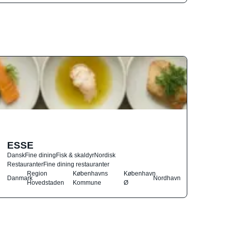
ESSE
Dansk
Fine dining
Fisk & skaldyr
Nordisk
Restauranter
Fine dining restauranter
Region
Københavns
København
Danmark
Nordhavn
Hovedstaden
Kommune
Ø