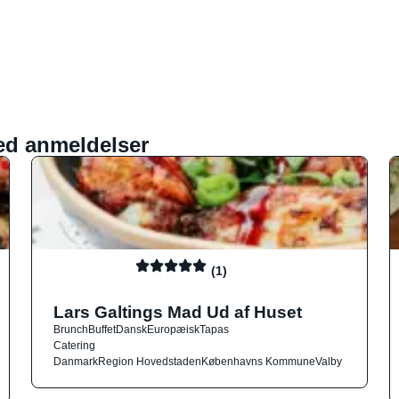
ed anmeldelser
(1)
Lars Galtings Mad Ud af Huset
Brunch
Buffet
Dansk
Europæisk
Tapas
Catering
Danmark
Region Hovedstaden
Københavns Kommune
Valby