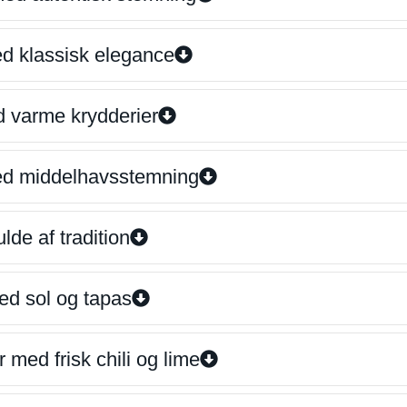
ed klassisk elegance
d varme krydderier
ed middelhavsstemning
lde af tradition
ed sol og tapas
 med frisk chili og lime