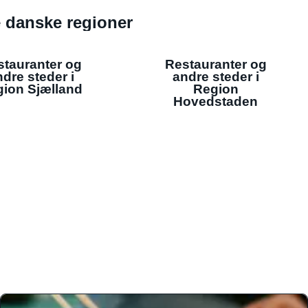
de danske regioner
stauranter og
Restauranter og
dre steder i
andre steder i
ion Sjælland
Region
Hovedstaden