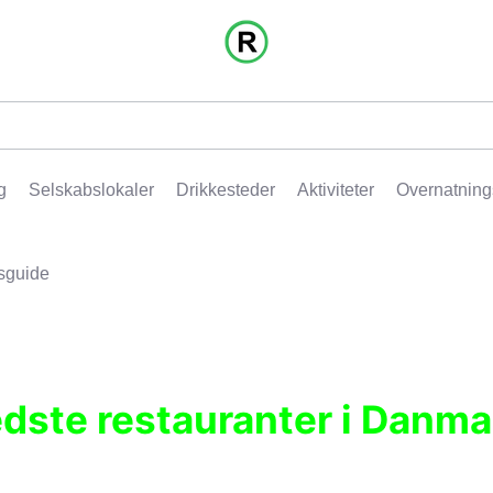
g
Selskabslokaler
Drikkesteder
Aktiviteter
Overnatning
sguide
edste restauranter i Danma
r, pubber, hoteller og aktiviteter.