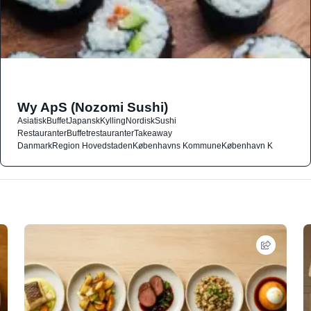
Wy ApS (Nozomi Sushi)
Asiatisk
Buffet
Japansk
Kylling
Nordisk
Sushi
Restauranter
Buffetrestauranter
Takeaway
Danmark
Region Hovedstaden
Københavns Kommune
København K