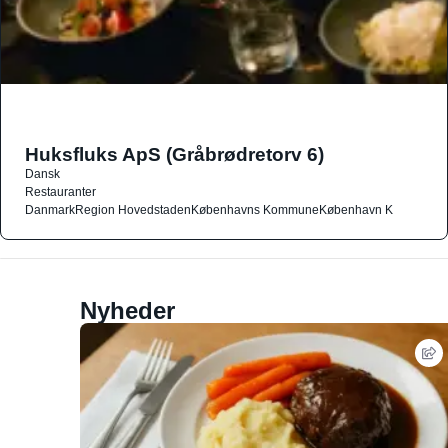
Huksfluks ApS (Gråbrødretorv 6)
Dansk
Restauranter
Danmark
Region Hovedstaden
Københavns Kommune
København K
Nyheder