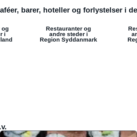
aféer, barer, hoteller og forlystelser i 
 og
Restauranter og
Re
r i
andre steder i
an
lland
Region Syddanmark
Reg
v.