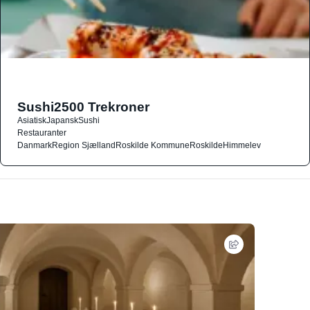
Sushi2500 Trekroner
Asiatisk
Japansk
Sushi
Restauranter
Danmark
Region Sjælland
Roskilde Kommune
Roskilde
Himmelev