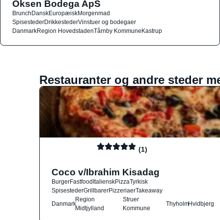
Oksen Bodega ApS
Brunch
Dansk
Europæisk
Morgenmad
Spisesteder
Drikkesteder
Vinstuer og bodegaer
Danmark
Region Hovedstaden
Tårnby Kommune
Kastrup
Restauranter og andre steder m
(1)
Coco v/Ibrahim Kisadag
Burger
Fastfood
Italiensk
Pizza
Tyrkisk
Spisesteder
Grillbarer
Pizzeriaer
Takeaway
Region
Struer
Danmark
Thyholm
Hvidbjerg
Midtjylland
Kommune