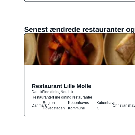
Senest ændrede restauranter og
Restaurant Lille Mølle
Dansk
Fine dining
Nordisk
Restauranter
Fine dining restauranter
Region
Københavns
København
Danmark
Christiansha
Hovedstaden
Kommune
K