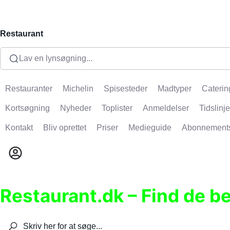
Restaurant
Lav en lynsøgning...
Restauranter
Michelin
Spisesteder
Madtyper
Caterin
Kortsøgning
Nyheder
Toplister
Anmeldelser
Tidslinje
Kontakt
Bliv oprettet
Priser
Medieguide
Abonnement
Restaurant.dk – Find de b
Søg efter restauranter, spisesteder, caféer, bare