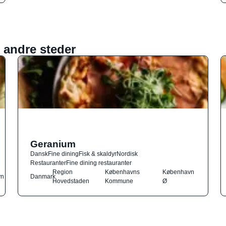
 andre steder
Geranium
Dansk
Fine dining
Fisk & skaldyr
Nordisk
Restauranter
Fine dining restauranter
Region
Københavns
København
vn
Danmark
Hovedstaden
Kommune
Ø