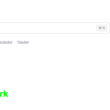
⌘+K
ssteder
Steder
rk