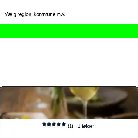
Vælg region, kommune m.v.
Her får du det komplette overblik
over Danmarks mange spisested
gourmetoplevelser på tværs af alle landets byer og regioner.
Søgningen er gjort enkel, så du hurtigt kan filtrere efter madtyp
informationer, hvilket gør den til det ideelle værktøj for både lo
Find præcis den madtype og den stemning, der passer til din næ
(1)
1 følger