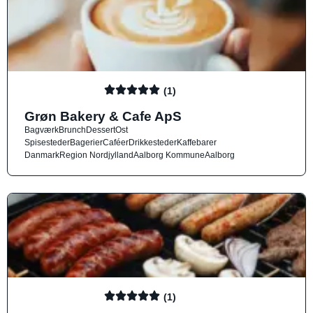
(1)
Grøn Bakery & Cafe ApS
Bagværk
Brunch
Dessert
Ost
Spisesteder
Bagerier
Caféer
Drikkesteder
Kaffebarer
Danmark
Region Nordjylland
Aalborg Kommune
Aalborg
(1)