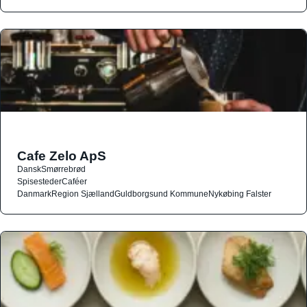
Cafe Zelo ApS
Dansk
Smørrebrød
Spisesteder
Caféer
Danmark
Region Sjælland
Guldborgsund Kommune
Nykøbing Falster