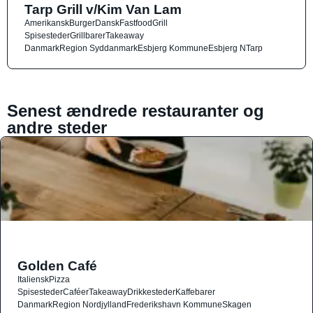
Tarp Grill v/Kim Van Lam
Amerikansk
Burger
Dansk
Fastfood
Grill
Spisesteder
Grillbarer
Takeaway
Danmark
Region Syddanmark
Esbjerg Kommune
Esbjerg N
Tarp
Senest ændrede restauranter og
andre steder
Golden Café
Italiensk
Pizza
Spisesteder
Caféer
Takeaway
Drikkesteder
Kaffebarer
Danmark
Region Nordjylland
Frederikshavn Kommune
Skagen