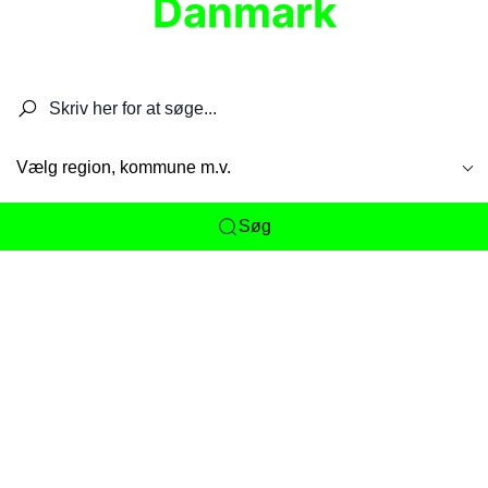
Danmark
Søg efter restauranter, spisesteder, caféer,
barer, pubber, hoteller og aktiviteter.
Vælg region, kommune m.v.
Søg
Her får du det komplette overblik
over
Danmarks mange spisesteder, caféer og
restauranter samlet ét sted. Vi gør det nemt for
dig at opdage alt fra skjulte lokale favoritter til
eksklusive gourmetoplevelser på tværs af alle
landets byer og regioner.
Søgningen er gjort enkel, så du hurtigt kan filtrere
efter madtype, lokation eller specifikke ønsker til