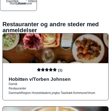
Danmark
Hobro
Nordjylland
Kommune
Restauranter og andre steder med
anmeldelser
(1)
Hobitten v/Torben Johnsen
Dansk
Restauranter
Danmark
Region Hovedstaden
Lyngby-Taarbæk Kommune
Virum