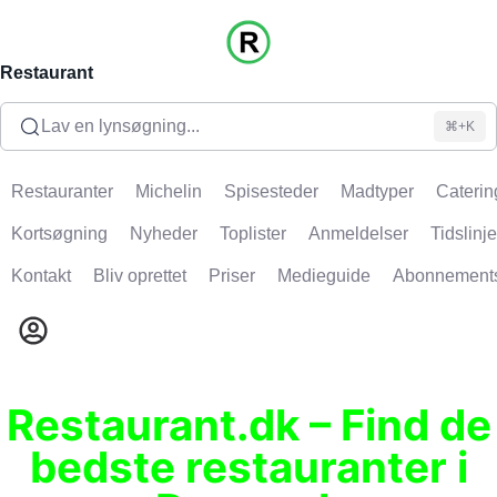
Restaurant
Lav en lynsøgning...
⌘+K
Restauranter
Michelin
Spisesteder
Madtyper
Caterin
Kortsøgning
Nyheder
Toplister
Anmeldelser
Tidslinje
Kontakt
Bliv oprettet
Priser
Medieguide
Abonnement
Restaurant.dk – Find de
bedste restauranter i