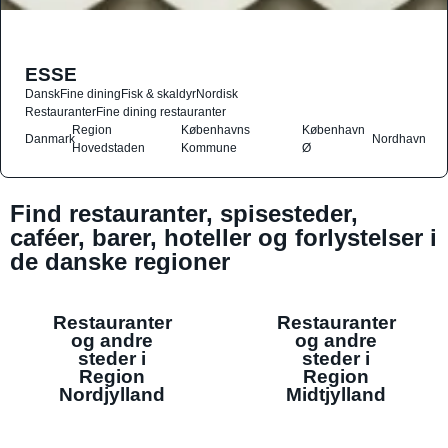
ESSE
Dansk
Fine dining
Fisk & skaldyr
Nordisk
Restauranter
Fine dining restauranter
Region
Københavns
København
Danmark
Nordhavn
Hovedstaden
Kommune
Ø
Find restauranter, spisesteder,
caféer, barer, hoteller og forlystelser i
de danske regioner
Restauranter
Restauranter
og andre
og andre
steder i
steder i
Region
Region
Nordjylland
Midtjylland