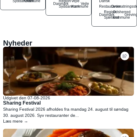
Syddanmark
Kommune
Region
Vejle
Dansk
Danmark
Vejle
Syddanmark
Kommune
Restauranter
Overnatningsst
Region
Odsherred
Danmark
Grevin
Sjælland
Kommune
Nyheder
Udgivet den 07-08-2026
Sharing Festival
Sharing Festival 2026 afholdes fra mandag 24. august til søndag
30. august 2026. Syv restauranter de...
Læs mere →