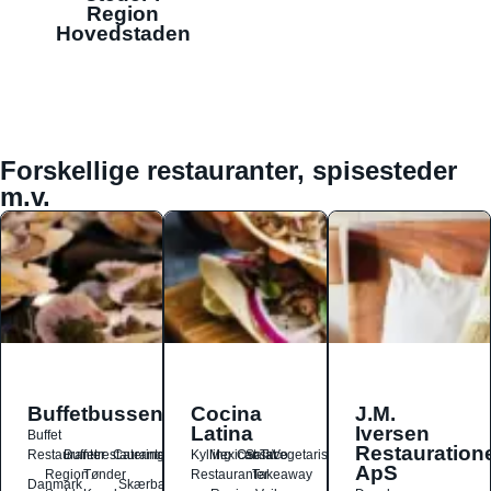
Region
Hovedstaden
Forskellige restauranter, spisesteder
m.v.
Buffetbussen
Cocina
J.M.
Latina
Iversen
Buffet
Restauration
Restauranter
Buffetrestauranter
Catering
Kylling
Mexicansk
Ost
Salat
Taco
Vegetarisk
ApS
Region
Tønder
Restauranter
Takeaway
Danmark
Skærbæk