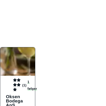
atmosfæren. Platformen er faktabaseret,
overskuelig og altid opdateret med de nyeste
informationer, hvilket gør den til det ideelle værktøj
for både lokale madelskere og turister på farten.
Find præcis den madtype og den stemning, der
passer til din næste middag, uanset hvor i landet
du befinder dig.
1
(1)
følger
Oksen
Bodega
ApS