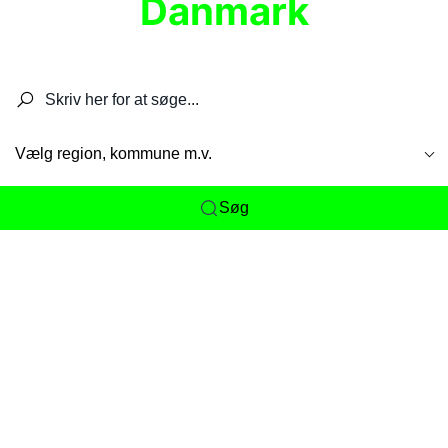
Danmark
Søg efter restauranter, spisesteder, caféer,
barer, pubber, hoteller og aktiviteter.
Vælg region, kommune m.v.
Søg
Her får du det komplette overblik
over
Danmarks mange spisesteder, caféer og
restauranter samlet ét sted. Vi gør det nemt for
dig at opdage alt fra skjulte lokale favoritter til
eksklusive gourmetoplevelser på tværs af alle
landets byer og regioner.
Søgningen er gjort enkel, så du hurtigt kan filtrere
efter madtype, lokation eller specifikke ønsker til