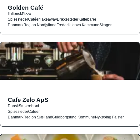
Golden Café
Italiensk
Pizza
Spisesteder
Caféer
Takeaway
Drikkesteder
Kaffebarer
Danmark
Region Nordjylland
Frederikshavn Kommune
Skagen
Cafe Zelo ApS
Dansk
Smørrebrød
Spisesteder
Caféer
Danmark
Region Sjælland
Guldborgsund Kommune
Nykøbing Falster