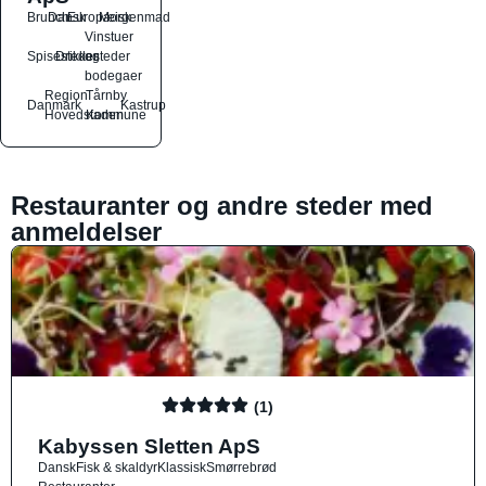
Brunch
Dansk
Europæisk
Morgenmad
Vinstuer
Spisesteder
Drikkesteder
og
bodegaer
Region
Tårnby
Danmark
Kastrup
Hovedstaden
Kommune
Restauranter og andre steder med
anmeldelser
(1)
Kabyssen Sletten ApS
Dansk
Fisk & skaldyr
Klassisk
Smørrebrød