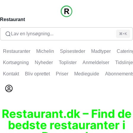
Restaurant
Lav en lynsøgning...
⌘+K
Restauranter
Michelin
Spisesteder
Madtyper
Caterin
Kortsøgning
Nyheder
Toplister
Anmeldelser
Tidslinje
Kontakt
Bliv oprettet
Priser
Medieguide
Abonnement
Restaurant.dk – Find de
bedste restauranter i