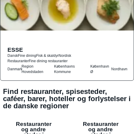
ESSE
Dansk
Fine dining
Fisk & skaldyr
Nordisk
Restauranter
Fine dining restauranter
Region
Københavns
København
Danmark
Nordhavn
Hovedstaden
Kommune
Ø
Find restauranter, spisesteder,
caféer, barer, hoteller og forlystelser i
de danske regioner
Restauranter
Restauranter
og andre
og andre