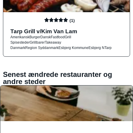
(1)
Tarp Grill v/Kim Van Lam
Amerikansk
Burger
Dansk
Fastfood
Grill
Spisesteder
Grillbarer
Takeaway
Danmark
Region Syddanmark
Esbjerg Kommune
Esbjerg N
Tarp
Senest ændrede restauranter og
andre steder