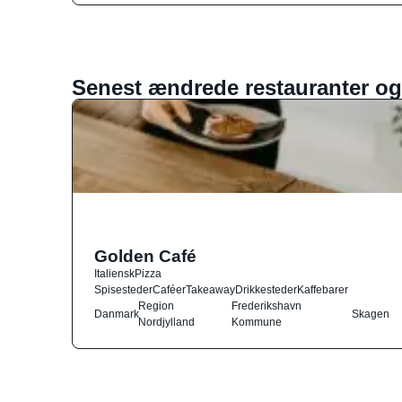
Senest ændrede restauranter og
Golden Café
Italiensk
Pizza
Spisesteder
Caféer
Takeaway
Drikkesteder
Kaffebarer
Region
Frederikshavn
Danmark
Skagen
Nordjylland
Kommune