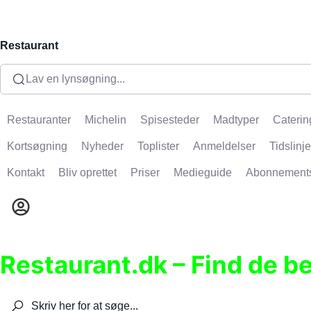
Restaurant
Lav en lynsøgning...
Restauranter
Michelin
Spisesteder
Madtyper
Caterin
Kortsøgning
Nyheder
Toplister
Anmeldelser
Tidslinje
Kontakt
Bliv oprettet
Priser
Medieguide
Abonnement
Restaurant.dk – Find de b
Søg efter restauranter, spisesteder, caféer, bare