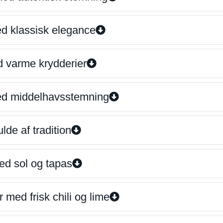
ed klassisk elegance
d varme krydderier
ed middelhavsstemning
lde af tradition
ed sol og tapas
 med frisk chili og lime