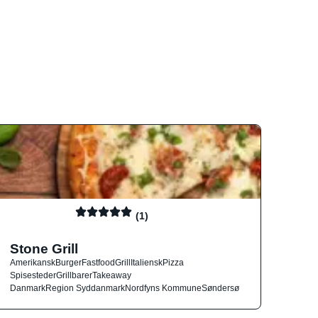
(1)
Stone Grill
Amerikansk
Burger
Fastfood
Grill
Italiensk
Pizza
Spisesteder
Grillbarer
Takeaway
Danmark
Region Syddanmark
Nordfyns Kommune
Søndersø