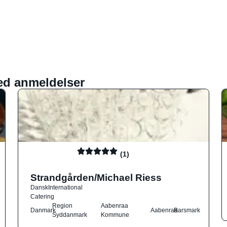
ed anmeldelser
(1)
Strandgården/Michael Riess
Dansk
International
Catering
Region
Aabenraa
Danmark
Aabenraa
Barsmark
Syddanmark
Kommune