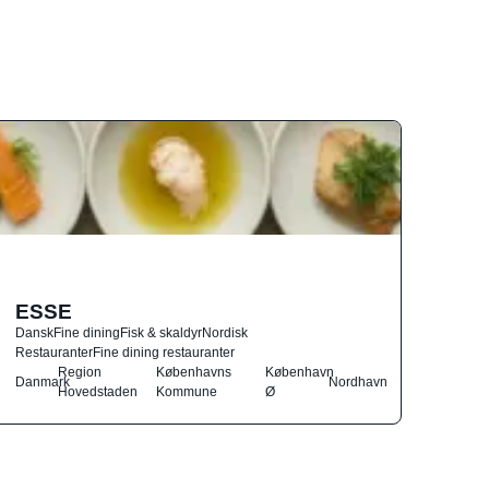
ESSE
Dansk
Fine dining
Fisk & skaldyr
Nordisk
Restauranter
Fine dining restauranter
Region
Københavns
København
Danmark
Nordhavn
Hovedstaden
Kommune
Ø