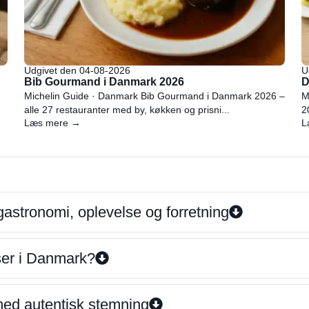
Udgivet den 04-08-2026
U
Bib Gourmand i Danmark 2026
D
Michelin Guide · Danmark Bib Gourmand i Danmark 2026 –
M
alle 27 restauranter med by, køkken og prisni...
2
Læs mere →
L
gastronomi, oplevelse og forretning
iser i Danmark?
 med autentisk stemning