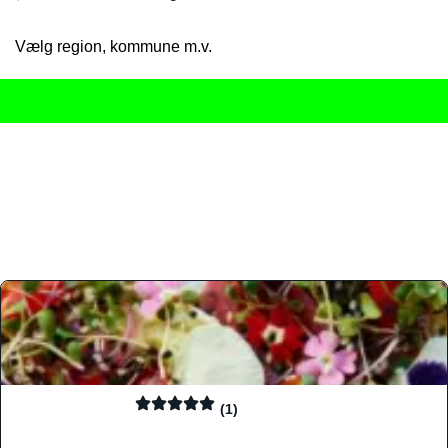
Vælg region, kommune m.v.
Her får du det komplette overblik
over Danmarks mange spisested
gourmetoplevelser på tværs af alle landets byer og regioner.
Søgningen er gjort enkel, så du hurtigt kan filtrere efter madtyp
informationer, hvilket gør den til det ideelle værktøj for både lo
Find præcis den madtype og den stemning, der passer til din næ
(1)