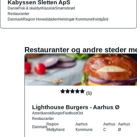
Kabyssen Sletten ApS
Dansk
Fisk & skaldyr
Klassisk
Smørrebrød
Restauranter
Danmark
Region Hovedstaden
Helsingør Kommune
Kvistgård
Restauranter og andre steder m
(1)
Lighthouse Burgers - Aarhus Ø
Amerikansk
Burger
Fastfood
Ost
Restauranter
Region
Aarhus
Aarhus
Aarhus
Danmark
Midtjylland
Kommune
C
Ø