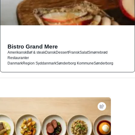
Bistro Grand Mere
Amerikansk
Bøf & steak
Dansk
Dessert
Fransk
Salat
Smørrebrød
Restauranter
Danmark
Region Syddanmark
Sønderborg Kommune
Sønderborg