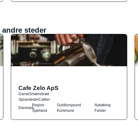
 andre steder
Cafe Zelo ApS
Dansk
Smørrebrød
Spisesteder
Caféer
Region
Guldborgsund
Nykøbing
Danmark
Sjælland
Kommune
Falster