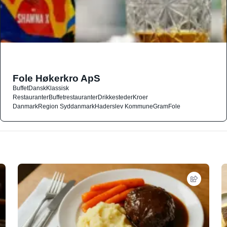
Fole Høkerkro ApS
Buffet
Dansk
Klassisk
Restauranter
Buffetrestauranter
Drikkesteder
Kroer
Danmark
Region Syddanmark
Haderslev Kommune
Gram
Fole