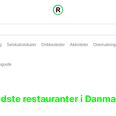
g
Selskabslokaler
Drikkesteder
Aktiviteter
Overnatning
sguide
edste restauranter i Danma
r, pubber, hoteller og aktiviteter.