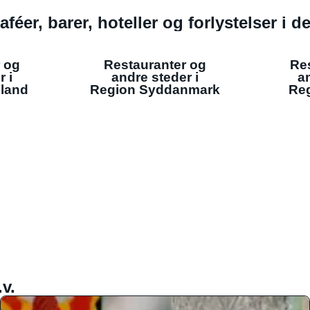
aféer, barer, hoteller og forlystelser i 
 og
Restauranter og
Re
r i
andre steder i
an
lland
Region Syddanmark
Reg
v.