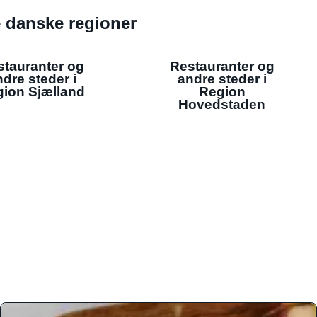
de danske regioner
stauranter og
Restauranter og
dre steder i
andre steder i
ion Sjælland
Region
Hovedstaden