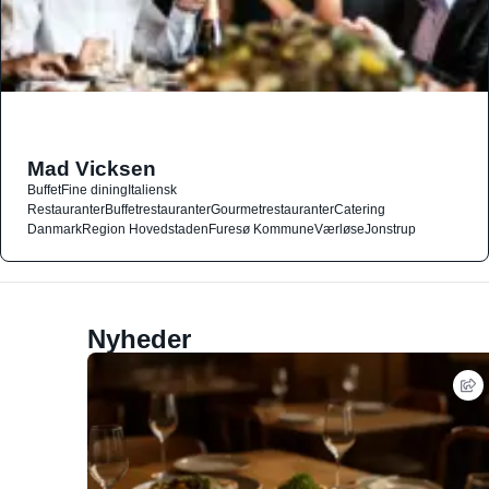
Mad Vicksen
Buffet
Fine dining
Italiensk
Restauranter
Buffetrestauranter
Gourmetrestauranter
Catering
Danmark
Region Hovedstaden
Furesø Kommune
Værløse
Jonstrup
Nyheder