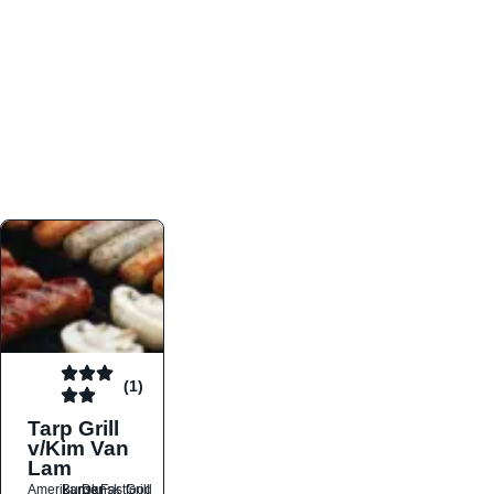
atmosfæren. Platformen er faktabaseret,
overskuelig og altid opdateret med de nyeste
informationer, hvilket gør den til det ideelle værktøj
for både lokale madelskere og turister på farten.
Find præcis den madtype og den stemning, der
passer til din næste middag, uanset hvor i landet
du befinder dig.
(1)
Tarp Grill
v/Kim Van
Lam
Amerikansk
Burger
Dansk
Fastfood
Grill