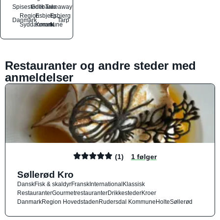
Spisesteder
Grillbarer
Takeaway
Region
Esbjerg
Esbjerg
Danmark
Tarp
Syddanmark
Kommune
N
Restauranter og andre steder med
anmeldelser
(1)
1 følger
Søllerød Kro
Dansk
Fisk & skaldyr
Fransk
International
Klassisk
Restauranter
Gourmetrestauranter
Drikkesteder
Kroer
Danmark
Region Hovedstaden
Rudersdal Kommune
Holte
Søllerød