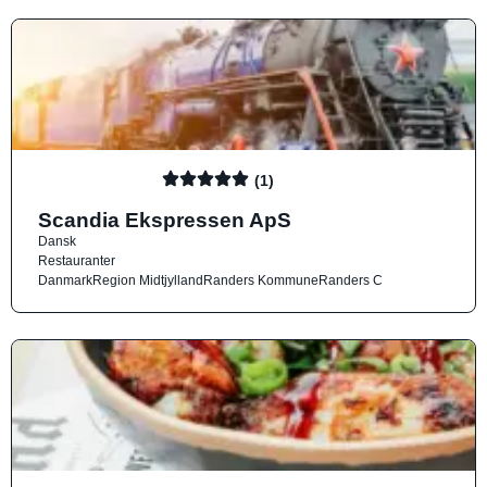
(1)
Scandia Ekspressen ApS
Dansk
Restauranter
Danmark
Region Midtjylland
Randers Kommune
Randers C