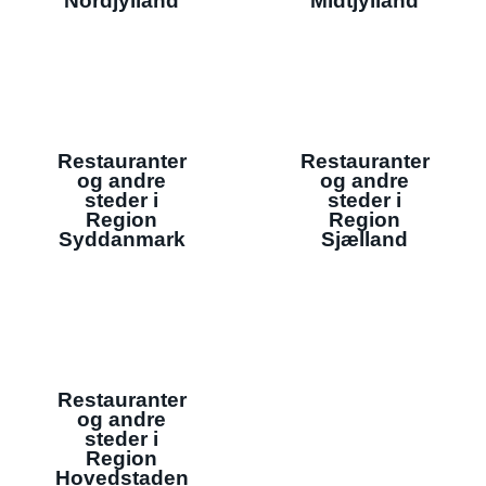
Nordjylland
Midtjylland
Restauranter
Restauranter
og andre
og andre
steder i
steder i
Region
Region
Syddanmark
Sjælland
Restauranter
og andre
steder i
Region
Hovedstaden