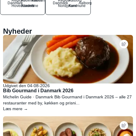
Region
Københavns
København
Region
Aalborg
Danmark
Danmark
Aalborg
Hovedstaden
Kommune
N
Nordjylland
Kommune
Nyheder
Udgivet den 04-08-2026
Bib Gourmand i Danmark 2026
Michelin Guide · Danmark Bib Gourmand i Danmark 2026 – alle 27
restauranter med by, køkken og prisni...
Læs mere →