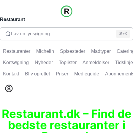
Restaurant
Lav en lynsøgning...
⌘+K
Restauranter
Michelin
Spisesteder
Madtyper
Caterin
Kortsøgning
Nyheder
Toplister
Anmeldelser
Tidslinje
Kontakt
Bliv oprettet
Priser
Medieguide
Abonnement
Restaurant.dk – Find de
bedste restauranter i