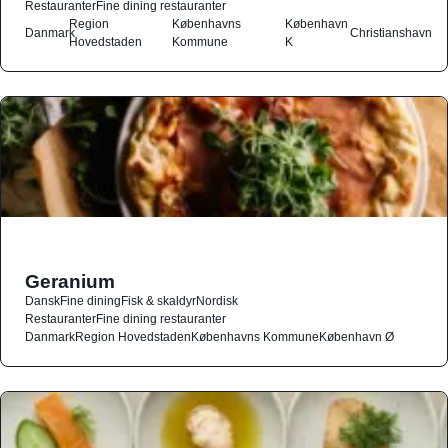
Restauranter
Fine dining restauranter
Region
Københavns
København
Danmark
Christianshavn
Hovedstaden
Kommune
K
Geranium
Dansk
Fine dining
Fisk & skaldyr
Nordisk
Restauranter
Fine dining restauranter
Danmark
Region Hovedstaden
Københavns Kommune
København Ø