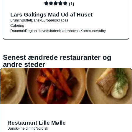
(1)
Lars Galtings Mad Ud af Huset
Brunch
Buffet
Dansk
Europæisk
Tapas
Catering
Danmark
Region Hovedstaden
Københavns Kommune
Valby
Senest ændrede restauranter og
andre steder
Restaurant Lille Mølle
Dansk
Fine dining
Nordisk