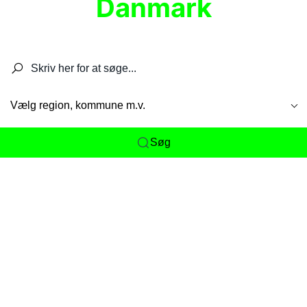
Danmark
Søg efter restauranter, spisesteder, caféer,
barer, pubber, hoteller og aktiviteter.
Vælg region, kommune m.v.
Søg
Her får du det komplette overblik
over
Danmarks mange spisesteder, caféer og
restauranter samlet ét sted. Vi gør det nemt for
dig at opdage alt fra skjulte lokale favoritter til
eksklusive gourmetoplevelser på tværs af alle
landets byer og regioner.
Søgningen er gjort enkel, så du hurtigt kan filtrere
efter madtype, lokation eller specifikke ønsker til