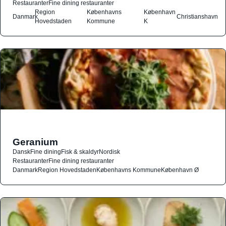
Restauranter
Fine dining restauranter
Region
Københavns
København
Danmark
Christianshavn
Hovedstaden
Kommune
K
Geranium
Dansk
Fine dining
Fisk & skaldyr
Nordisk
Restauranter
Fine dining restauranter
Danmark
Region Hovedstaden
Københavns Kommune
København Ø