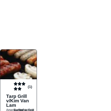
atmosfæren. Platformen er faktabaseret,
overskuelig og altid opdateret med de nyeste
informationer, hvilket gør den til det ideelle værktøj
for både lokale madelskere og turister på farten.
Find præcis den madtype og den stemning, der
passer til din næste middag, uanset hvor i landet
du befinder dig.
(1)
Tarp Grill
v/Kim Van
Lam
Amerikansk
Burger
Dansk
Fastfood
Grill