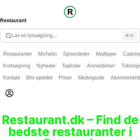
Restaurant
Lav en lynsøgning...
⌘+K
Restauranter
Michelin
Spisesteder
Madtyper
Caterin
Kortsøgning
Nyheder
Toplister
Anmeldelser
Tidslinje
Kontakt
Bliv oprettet
Priser
Medieguide
Abonnement
Restaurant.dk – Find de
bedste restauranter i