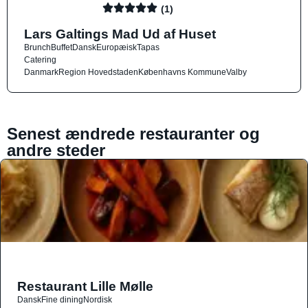
(1)
Lars Galtings Mad Ud af Huset
Brunch
Buffet
Dansk
Europæisk
Tapas
Catering
Danmark
Region Hovedstaden
Københavns Kommune
Valby
Senest ændrede restauranter og
andre steder
Restaurant Lille Mølle
Dansk
Fine dining
Nordisk