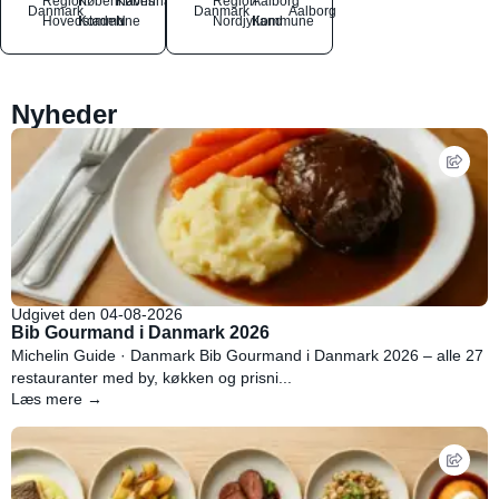
Region
Københavns
København
Region
Aalborg
Danmark
Danmark
Aalborg
Hovedstaden
Kommune
N
Nordjylland
Kommune
Nyheder
Udgivet den 04-08-2026
Bib Gourmand i Danmark 2026
Michelin Guide · Danmark Bib Gourmand i Danmark 2026 – alle 27
restauranter med by, køkken og prisni...
Læs mere →