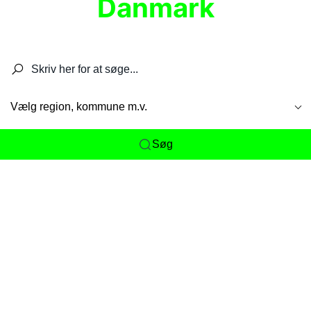
Danmark
Søg efter restauranter, spisesteder, caféer,
barer, pubber, hoteller og aktiviteter.
Vælg region, kommune m.v.
Søg
Her får du det komplette overblik
over
Danmarks mange spisesteder, caféer og
restauranter samlet ét sted. Vi gør det nemt for
dig at opdage alt fra skjulte lokale favoritter til
eksklusive gourmetoplevelser på tværs af alle
landets byer og regioner.
Søgningen er gjort enkel, så du hurtigt kan filtrere
efter madtype, lokation eller specifikke ønsker til