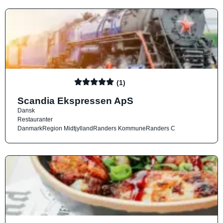
(1)
Scandia Ekspressen ApS
Dansk
Restauranter
Danmark
Region Midtjylland
Randers Kommune
Randers C