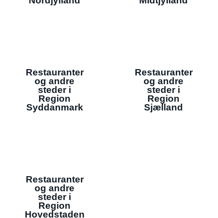
Nordjylland
Midtjylland
Restauranter
Restauranter
og andre
og andre
steder i
steder i
Region
Region
Syddanmark
Sjælland
Restauranter
og andre
steder i
Region
Hovedstaden