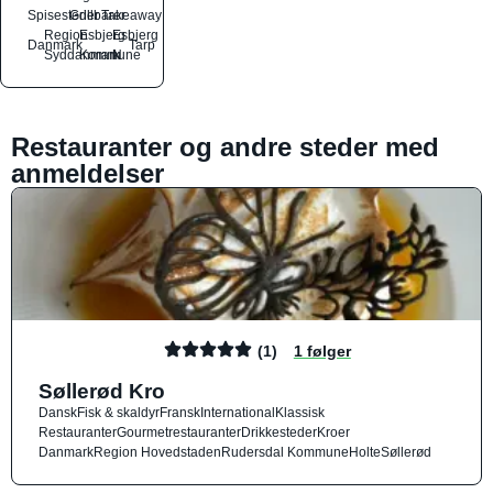
Spisesteder
Grillbarer
Takeaway
Region
Esbjerg
Esbjerg
Danmark
Tarp
Syddanmark
Kommune
N
Restauranter og andre steder med
anmeldelser
(1)
1 følger
Søllerød Kro
Dansk
Fisk & skaldyr
Fransk
International
Klassisk
Restauranter
Gourmetrestauranter
Drikkesteder
Kroer
Danmark
Region Hovedstaden
Rudersdal Kommune
Holte
Søllerød