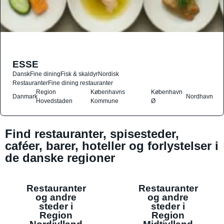
ESSE
Dansk
Fine dining
Fisk & skaldyr
Nordisk
Restauranter
Fine dining restauranter
Region
Københavns
København
Danmark
Nordhavn
Hovedstaden
Kommune
Ø
Find restauranter, spisesteder,
caféer, barer, hoteller og forlystelser i
de danske regioner
Restauranter
Restauranter
og andre
og andre
steder i
steder i
Region
Region