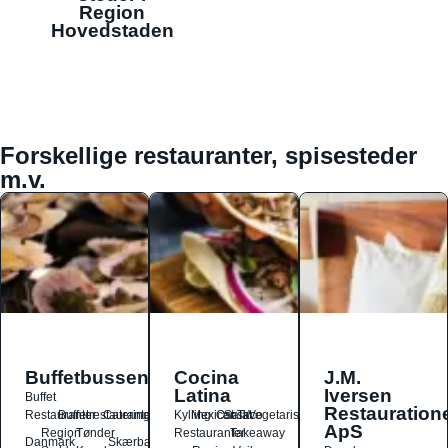
Region
Hovedstaden
Forskellige restauranter, spisesteder
m.v.
Buffetbussen
Cocina
J.M.
Latina
Iversen
Buffet
Restauration
Restauranter
Buffetrestauranter
Catering
Kylling
Mexicansk
Ost
Salat
Taco
Vegetarisk
ApS
Region
Tønder
Restauranter
Takeaway
Danmark
Skærbæk