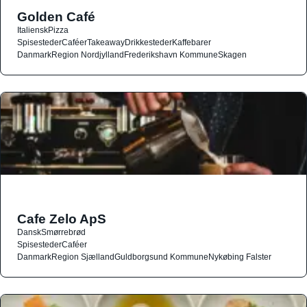
Golden Café
Italiensk
Pizza
Spisesteder
Caféer
Takeaway
Drikkesteder
Kaffebarer
Danmark
Region Nordjylland
Frederikshavn Kommune
Skagen
Cafe Zelo ApS
Dansk
Smørrebrød
Spisesteder
Caféer
Danmark
Region Sjælland
Guldborgsund Kommune
Nykøbing Falster