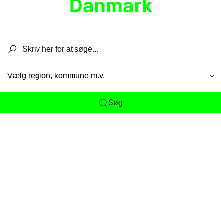
Danmark
Søg efter restauranter, spisesteder, caféer,
barer, pubber, hoteller og aktiviteter.
Vælg region, kommune m.v.
Søg
Her får du det komplette overblik
over
Danmarks mange spisesteder, caféer og
restauranter samlet ét sted. Vi gør det nemt for
dig at opdage alt fra skjulte lokale favoritter til
eksklusive gourmetoplevelser på tværs af alle
landets byer og regioner.
Søgningen er gjort enkel, så du hurtigt kan filtrere
efter madtype, lokation eller specifikke ønsker til