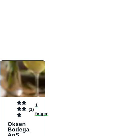
atmosfæren. Platformen er faktabaseret,
overskuelig og altid opdateret med de nyeste
informationer, hvilket gør den til det ideelle værktøj
for både lokale madelskere og turister på farten.
Find præcis den madtype og den stemning, der
passer til din næste middag, uanset hvor i landet
du befinder dig.
1
(1)
følger
Oksen
Bodega
ApS