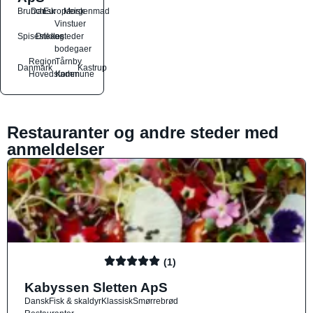
Brunch
Dansk
Europæisk
Morgenmad
Vinstuer
Spisesteder
Drikkesteder
og
bodegaer
Region
Tårnby
Danmark
Kastrup
Hovedstaden
Kommune
Restauranter og andre steder med
anmeldelser
(1)
Kabyssen Sletten ApS
Dansk
Fisk & skaldyr
Klassisk
Smørrebrød