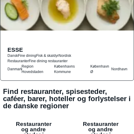
ESSE
Dansk
Fine dining
Fisk & skaldyr
Nordisk
Restauranter
Fine dining restauranter
Region
Københavns
København
Danmark
Nordhavn
Hovedstaden
Kommune
Ø
Find restauranter, spisesteder,
caféer, barer, hoteller og forlystelser i
de danske regioner
Restauranter
Restauranter
og andre
og andre