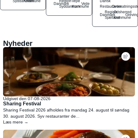
Syddanmark
Kommune
Region
Vejle
Dansk
Danmark
Vejle
Syddanmark
Kommune
Restauranter
Overnatningsst
Region
Odsherred
Danmark
Grevin
Sjælland
Kommune
Nyheder
Udgivet den 07-08-2026
Sharing Festival
Sharing Festival 2026 afholdes fra mandag 24. august til søndag
30. august 2026. Syv restauranter de...
Læs mere →