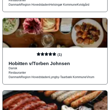
Restauranter
Danmark
Region Hovedstaden
Helsingør Kommune
Kvistgård
(1)
Hobitten v/Torben Johnsen
Dansk
Restauranter
Danmark
Region Hovedstaden
Lyngby-Taarbæk Kommune
Virum