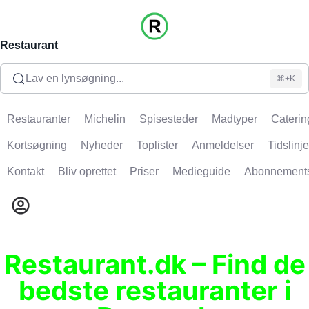
Restaurant
Lav en lynsøgning...
⌘+K
Restauranter
Michelin
Spisesteder
Madtyper
Caterin
Kortsøgning
Nyheder
Toplister
Anmeldelser
Tidslinje
Kontakt
Bliv oprettet
Priser
Medieguide
Abonnement
Restaurant.dk – Find de
bedste restauranter i