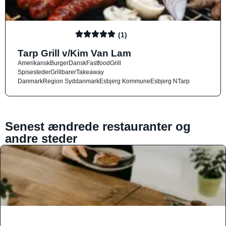
(1)
Tarp Grill v/Kim Van Lam
Amerikansk
Burger
Dansk
Fastfood
Grill
Spisesteder
Grillbarer
Takeaway
Danmark
Region Syddanmark
Esbjerg Kommune
Esbjerg N
Tarp
Senest ændrede restauranter og
andre steder