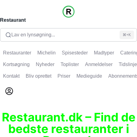
Restaurant
Lav en lynsøgning...
⌘+K
Restauranter
Michelin
Spisesteder
Madtyper
Caterin
Kortsøgning
Nyheder
Toplister
Anmeldelser
Tidslinje
Kontakt
Bliv oprettet
Priser
Medieguide
Abonnement
Restaurant.dk – Find de
bedste restauranter i