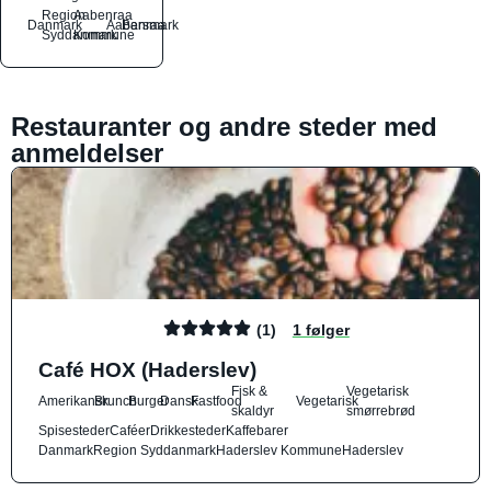
Region
Aabenraa
Danmark
Aabenraa
Barsmark
Syddanmark
Kommune
Restauranter og andre steder med
anmeldelser
(1)
1 følger
Café HOX (Haderslev)
Fisk &
Vegetarisk
Amerikansk
Brunch
Burger
Dansk
Fastfood
Vegetarisk
skaldyr
smørrebrød
Spisesteder
Caféer
Drikkesteder
Kaffebarer
Danmark
Region Syddanmark
Haderslev Kommune
Haderslev