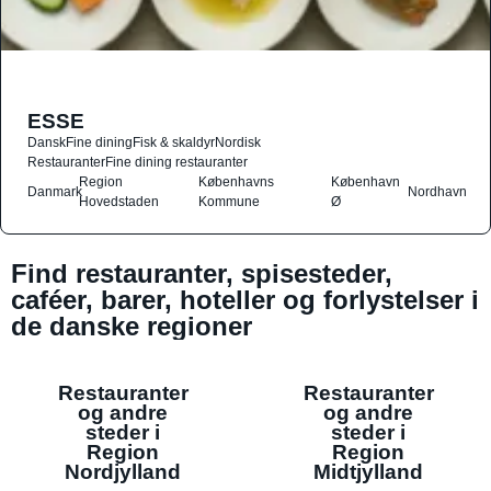
ESSE
Dansk
Fine dining
Fisk & skaldyr
Nordisk
Restauranter
Fine dining restauranter
Region
Københavns
København
Danmark
Nordhavn
Hovedstaden
Kommune
Ø
Find restauranter, spisesteder,
caféer, barer, hoteller og forlystelser i
de danske regioner
Restauranter
Restauranter
og andre
og andre
steder i
steder i
Region
Region
Nordjylland
Midtjylland