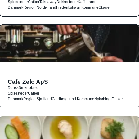
Spisesteder
Caféer
Takeaway
Drikkesteder
Kaffebarer
Danmark
Region Nordjylland
Frederikshavn Kommune
Skagen
Cafe Zelo ApS
Dansk
Smørrebrød
Spisesteder
Caféer
Danmark
Region Sjælland
Guldborgsund Kommune
Nykøbing Falster