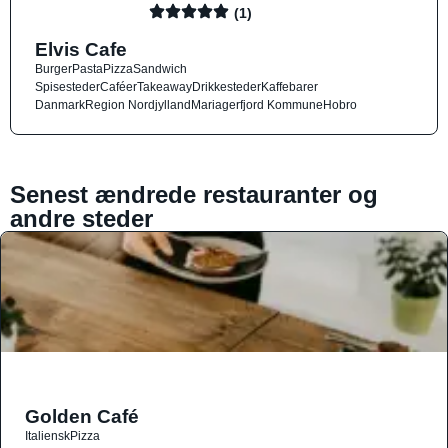
(1)
Elvis Cafe
Burger
Pasta
Pizza
Sandwich
Spisesteder
Caféer
Takeaway
Drikkesteder
Kaffebarer
Danmark
Region Nordjylland
Mariagerfjord Kommune
Hobro
Senest ændrede restauranter og
andre steder
Golden Café
Italiensk
Pizza