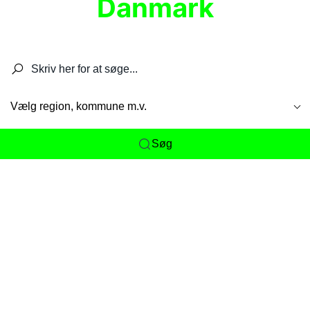
Danmark
Søg efter restauranter, spisesteder, caféer,
barer, pubber, hoteller og aktiviteter.
Vælg region, kommune m.v.
Søg
Her får du det komplette overblik
over
Danmarks mange spisesteder, caféer og
restauranter samlet ét sted. Vi gør det nemt for
dig at opdage alt fra skjulte lokale favoritter til
eksklusive gourmetoplevelser på tværs af alle
landets byer og regioner.
Søgningen er gjort enkel, så du hurtigt kan filtrere
efter madtype, lokation eller specifikke ønsker til