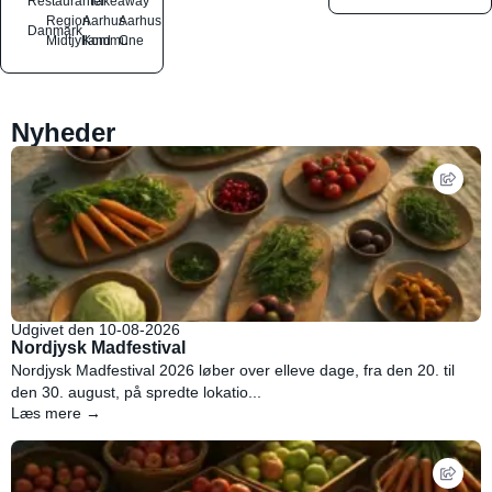
Restauranter
Takeaway
Region
Aarhus
Aarhus
Danmark
Midtjylland
Kommune
C
Nyheder
Udgivet den 10-08-2026
Nordjysk Madfestival
Nordjysk Madfestival 2026 løber over elleve dage, fra den 20. til
den 30. august, på spredte lokatio...
Læs mere →