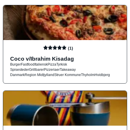
(1)
Coco v/Ibrahim Kisadag
Burger
Fastfood
Italiensk
Pizza
Tyrkisk
Spisesteder
Grillbarer
Pizzeriaer
Takeaway
Danmark
Region Midtjylland
Struer Kommune
Thyholm
Hvidbjerg