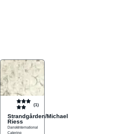
atmosfæren. Platformen er faktabaseret,
overskuelig og altid opdateret med de nyeste
informationer, hvilket gør den til det ideelle værktøj
for både lokale madelskere og turister på farten.
Find præcis den madtype og den stemning, der
passer til din næste middag, uanset hvor i landet
du befinder dig.
(1)
Strandgården/Michael
Riess
Dansk
International
Catering