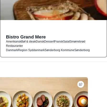
Bistro Grand Mere
Amerikansk
Bøf & steak
Dansk
Dessert
Fransk
Salat
Smørrebrød
Restauranter
Danmark
Region Syddanmark
Sønderborg Kommune
Sønderborg