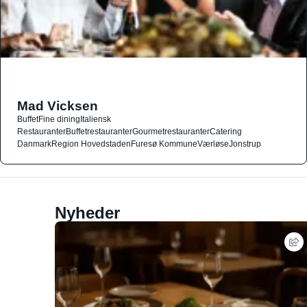
Mad Vicksen
Buffet
Fine dining
Italiensk
Restauranter
Buffetrestauranter
Gourmetrestauranter
Catering
Danmark
Region Hovedstaden
Furesø Kommune
Værløse
Jonstrup
Nyheder