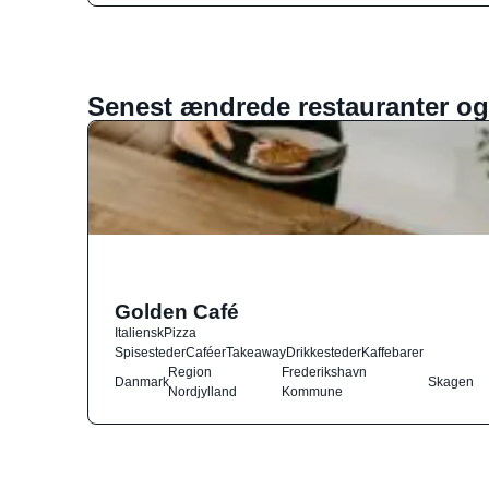
Senest ændrede restauranter og
Golden Café
Italiensk
Pizza
Spisesteder
Caféer
Takeaway
Drikkesteder
Kaffebarer
Region
Frederikshavn
Danmark
Skagen
Nordjylland
Kommune