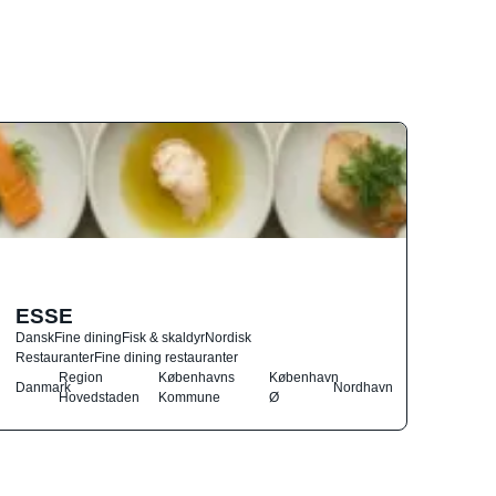
ESSE
Dansk
Fine dining
Fisk & skaldyr
Nordisk
Restauranter
Fine dining restauranter
Region
Københavns
København
Danmark
Nordhavn
Hovedstaden
Kommune
Ø