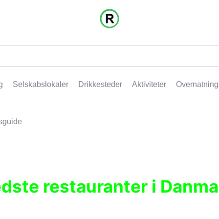
g
Selskabslokaler
Drikkesteder
Aktiviteter
Overnatning
sguide
edste restauranter i Danma
r, pubber, hoteller og aktiviteter.