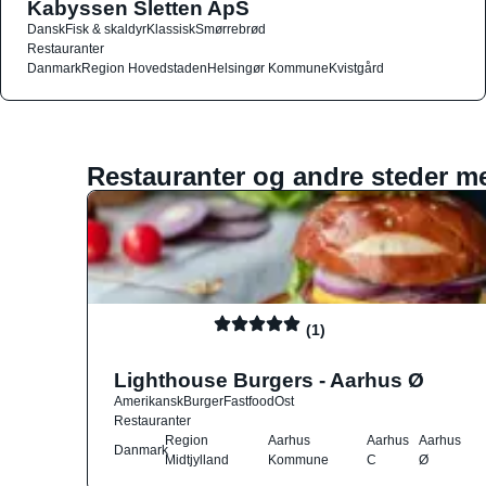
Kabyssen Sletten ApS
Dansk
Fisk & skaldyr
Klassisk
Smørrebrød
Restauranter
Danmark
Region Hovedstaden
Helsingør Kommune
Kvistgård
Restauranter og andre steder m
(1)
Lighthouse Burgers - Aarhus Ø
Amerikansk
Burger
Fastfood
Ost
Restauranter
Region
Aarhus
Aarhus
Aarhus
Danmark
Midtjylland
Kommune
C
Ø