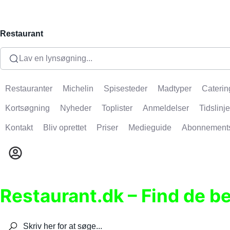
Restaurant
Lav en lynsøgning...
Restauranter
Michelin
Spisesteder
Madtyper
Caterin
Kortsøgning
Nyheder
Toplister
Anmeldelser
Tidslinje
Kontakt
Bliv oprettet
Priser
Medieguide
Abonnement
Restaurant.dk – Find de b
Søg efter restauranter, spisesteder, caféer, bare