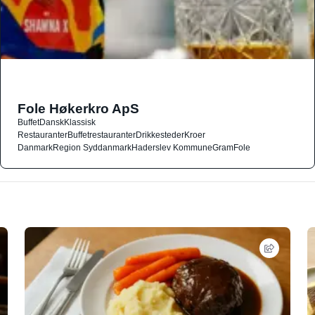
Fole Høkerkro ApS
Buffet
Dansk
Klassisk
Restauranter
Buffetrestauranter
Drikkesteder
Kroer
Danmark
Region Syddanmark
Haderslev Kommune
Gram
Fole