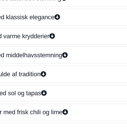
ed klassisk elegance
d varme krydderier
ed middelhavsstemning
lde af tradition
ed sol og tapas
 med frisk chili og lime