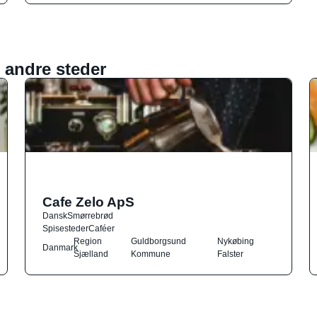
 andre steder
Cafe Zelo ApS
Dansk
Smørrebrød
Spisesteder
Caféer
Region
Guldborgsund
Nykøbing
Danmark
Sjælland
Kommune
Falster