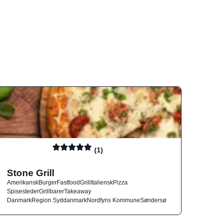
(1)
Stone Grill
Amerikansk
Burger
Fastfood
Grill
Italiensk
Pizza
Spisesteder
Grillbarer
Takeaway
Danmark
Region Syddanmark
Nordfyns Kommune
Søndersø