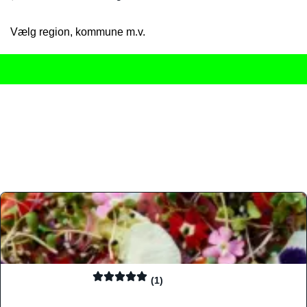
Vælg region, kommune m.v.
Her får du det komplette overblik
over Danmarks mange spisested
gourmetoplevelser på tværs af alle landets byer og regioner.
Søgningen er gjort enkel, så du hurtigt kan filtrere efter madtyp
informationer, hvilket gør den til det ideelle værktøj for både lo
Find præcis den madtype og den stemning, der passer til din næ
(1)