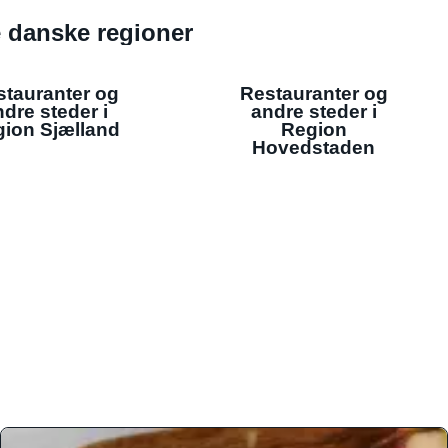
de danske regioner
stauranter og
Restauranter og
dre steder i
andre steder i
ion Sjælland
Region
Hovedstaden