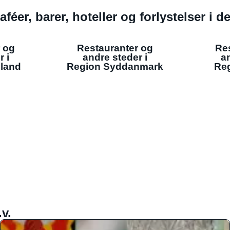
aféer, barer, hoteller og forlystelser i 
 og
Restauranter og
Re
r i
andre steder i
an
lland
Region Syddanmark
Reg
v.