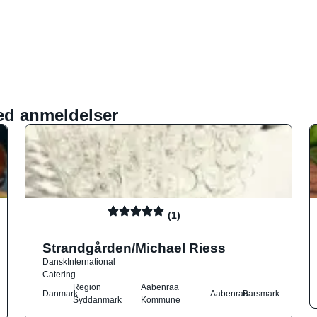
ed anmeldelser
(1)
Strandgården/Michael Riess
Dansk
International
Catering
Region
Aabenraa
Danmark
Aabenraa
Barsmark
Syddanmark
Kommune