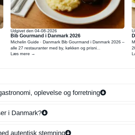
Udgivet den 04-08-2026
U
Bib Gourmand i Danmark 2026
D
Michelin Guide · Danmark Bib Gourmand i Danmark 2026 –
M
alle 27 restauranter med by, køkken og prisni...
2
Læs mere →
L
gastronomi, oplevelse og forretning
iser i Danmark?
 med autentisk stemning