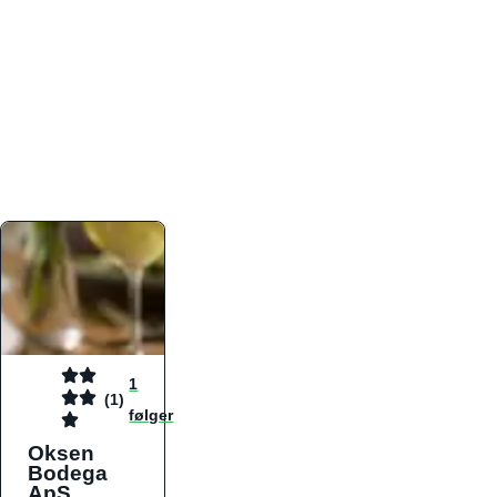
atmosfæren. Platformen er faktabaseret,
overskuelig og altid opdateret med de nyeste
informationer, hvilket gør den til det ideelle værktøj
for både lokale madelskere og turister på farten.
Find præcis den madtype og den stemning, der
passer til din næste middag, uanset hvor i landet
du befinder dig.
1
(1)
følger
Oksen
Bodega
ApS