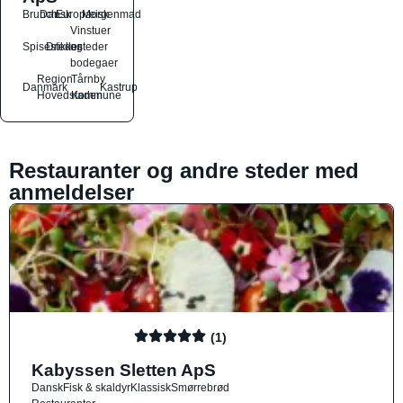
Brunch
Dansk
Europæisk
Morgenmad
Vinstuer
Spisesteder
Drikkesteder
og
bodegaer
Region
Tårnby
Danmark
Kastrup
Hovedstaden
Kommune
Restauranter og andre steder med
anmeldelser
(1)
Kabyssen Sletten ApS
Dansk
Fisk & skaldyr
Klassisk
Smørrebrød