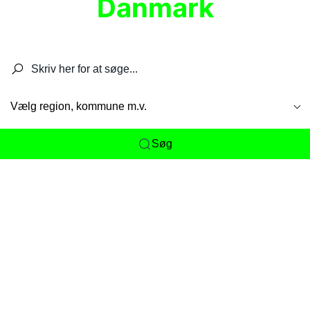
Danmark
Søg efter restauranter, spisesteder, caféer,
barer, pubber, hoteller og aktiviteter.
Vælg region, kommune m.v.
Søg
Her får du det komplette overblik
over
Danmarks mange spisesteder, caféer og
restauranter samlet ét sted. Vi gør det nemt for
dig at opdage alt fra skjulte lokale favoritter til
eksklusive gourmetoplevelser på tværs af alle
landets byer og regioner.
Søgningen er gjort enkel, så du hurtigt kan filtrere
efter madtype, lokation eller specifikke ønsker til