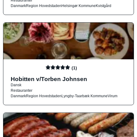
Restauranter
Danmark
Region Hovedstaden
Helsingør Kommune
Kvistgård
(1)
Hobitten v/Torben Johnsen
Dansk
Restauranter
Danmark
Region Hovedstaden
Lyngby-Taarbæk Kommune
Virum