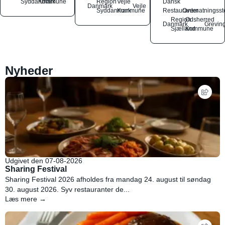
Syddanmark
Kommune
Region
Vejle
Dansk
Danmark
Vejle
Syddanmark
Kommune
Restauranter
Overnatningsst
Region
Odsherred
Danmark
Grevin
Sjælland
Kommune
Nyheder
Udgivet den 07-08-2026
Sharing Festival
Sharing Festival 2026 afholdes fra mandag 24. august til søndag
30. august 2026. Syv restauranter de...
Læs mere →