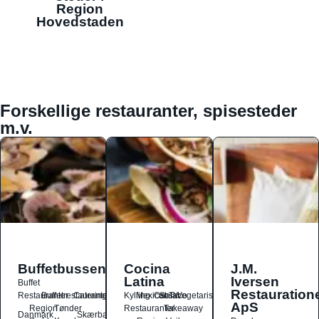
Region
Hovedstaden
Forskellige restauranter, spisesteder
m.v.
Buffetbussen
Cocina
J.M.
Latina
Iversen
Buffet
Restauration
Restauranter
Buffetrestauranter
Catering
Kylling
Mexicansk
Ost
Salat
Taco
Vegetarisk
ApS
Region
Tønder
Restauranter
Takeaway
Danmark
Skærbæk