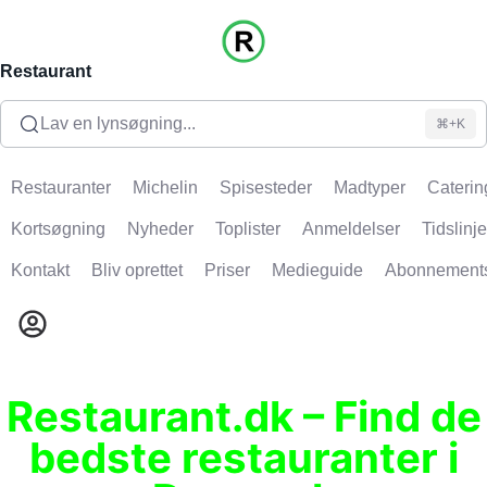
Restaurant
Lav en lynsøgning...
⌘+K
Restauranter
Michelin
Spisesteder
Madtyper
Caterin
Kortsøgning
Nyheder
Toplister
Anmeldelser
Tidslinje
Kontakt
Bliv oprettet
Priser
Medieguide
Abonnement
Restaurant.dk – Find de
bedste restauranter i