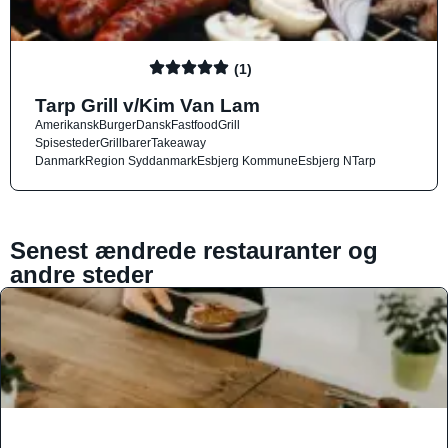
(1)
Tarp Grill v/Kim Van Lam
Amerikansk
Burger
Dansk
Fastfood
Grill
Spisesteder
Grillbarer
Takeaway
Danmark
Region Syddanmark
Esbjerg Kommune
Esbjerg N
Tarp
Senest ændrede restauranter og
andre steder