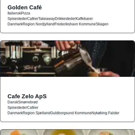
Golden Café
Italiensk
Pizza
Spisesteder
Caféer
Takeaway
Drikkesteder
Kaffebarer
Danmark
Region Nordjylland
Frederikshavn Kommune
Skagen
Cafe Zelo ApS
Dansk
Smørrebrød
Spisesteder
Caféer
Danmark
Region Sjælland
Guldborgsund Kommune
Nykøbing Falster