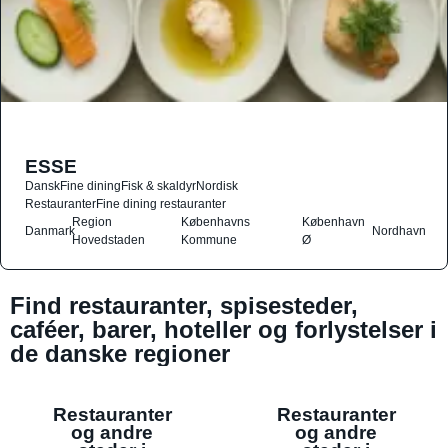
ESSE
Dansk
Fine dining
Fisk & skaldyr
Nordisk
Restauranter
Fine dining restauranter
Region
Københavns
København
Danmark
Nordhavn
Hovedstaden
Kommune
Ø
Find restauranter, spisesteder,
caféer, barer, hoteller og forlystelser i
de danske regioner
Restauranter
Restauranter
og andre
og andre