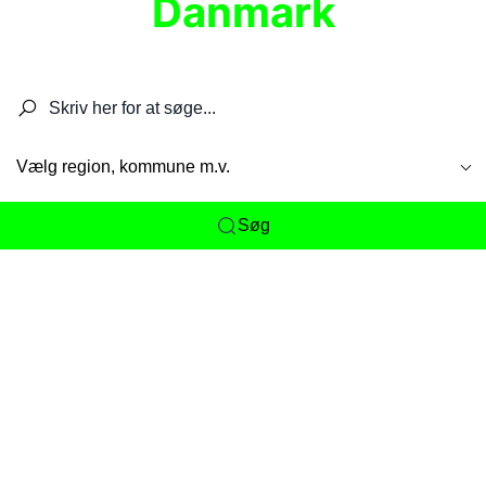
Danmark
Søg efter restauranter, spisesteder, caféer,
barer, pubber, hoteller og aktiviteter.
Vælg region, kommune m.v.
Søg
Her får du det komplette overblik
over
Danmarks mange spisesteder, caféer og
restauranter samlet ét sted. Vi gør det nemt for
dig at opdage alt fra skjulte lokale favoritter til
eksklusive gourmetoplevelser på tværs af alle
landets byer og regioner.
Søgningen er gjort enkel, så du hurtigt kan filtrere
efter madtype, lokation eller specifikke ønsker til