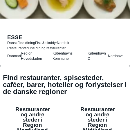
ESSE
Dansk
Fine dining
Fisk & skaldyr
Nordisk
Restauranter
Fine dining restauranter
Region
Københavns
København
Danmark
Nordhavn
Hovedstaden
Kommune
Ø
Find restauranter, spisesteder,
caféer, barer, hoteller og forlystelser i
de danske regioner
Restauranter
Restauranter
og andre
og andre
steder i
steder i
Region
Region