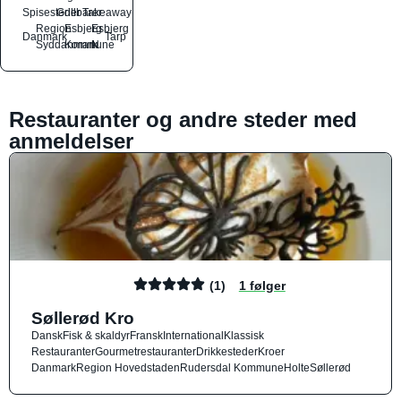
Spisesteder
Grillbarer
Takeaway
Region
Esbjerg
Esbjerg
Danmark
Tarp
Syddanmark
Kommune
N
Restauranter og andre steder med
anmeldelser
(1)
1 følger
Søllerød Kro
Dansk
Fisk & skaldyr
Fransk
International
Klassisk
Restauranter
Gourmetrestauranter
Drikkesteder
Kroer
Danmark
Region Hovedstaden
Rudersdal Kommune
Holte
Søllerød