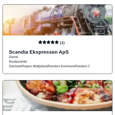
(1)
Scandia Ekspressen ApS
Dansk
Restauranter
Danmark
Region Midtjylland
Randers Kommune
Randers C