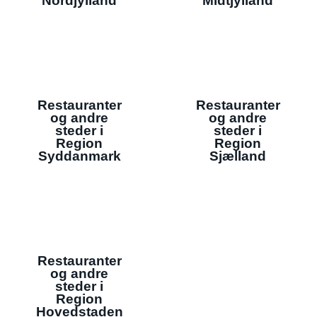
Nordjylland
Midtjylland
Restauranter
Restauranter
og andre
og andre
steder i
steder i
Region
Region
Syddanmark
Sjælland
Restauranter
og andre
steder i
Region
Hovedstaden