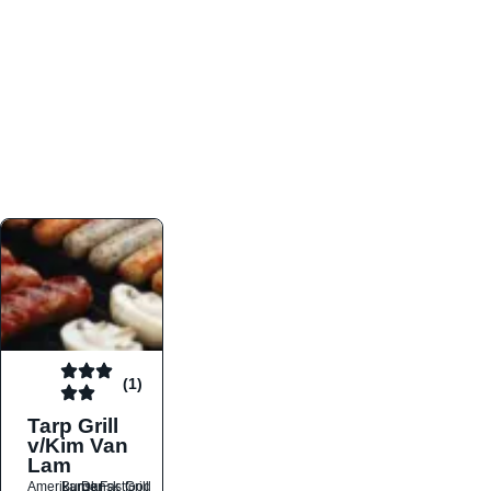
atmosfæren. Platformen er faktabaseret,
overskuelig og altid opdateret med de nyeste
informationer, hvilket gør den til det ideelle værktøj
for både lokale madelskere og turister på farten.
Find præcis den madtype og den stemning, der
passer til din næste middag, uanset hvor i landet
du befinder dig.
(1)
Tarp Grill
v/Kim Van
Lam
Amerikansk
Burger
Dansk
Fastfood
Grill