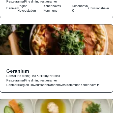
Restauranter
Fine dining restauranter
Region
Københavns
København
Danmark
Christianshavn
Hovedstaden
Kommune
K
Geranium
Dansk
Fine dining
Fisk & skaldyr
Nordisk
Restauranter
Fine dining restauranter
Danmark
Region Hovedstaden
Københavns Kommune
København Ø