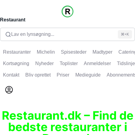
Restaurant
Lav en lynsøgning...
⌘+K
Restauranter
Michelin
Spisesteder
Madtyper
Caterin
Kortsøgning
Nyheder
Toplister
Anmeldelser
Tidslinje
Kontakt
Bliv oprettet
Priser
Medieguide
Abonnement
Restaurant.dk – Find de
bedste restauranter i