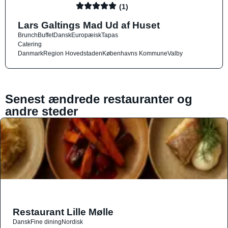
(1)
Lars Galtings Mad Ud af Huset
Brunch
Buffet
Dansk
Europæisk
Tapas
Catering
Danmark
Region Hovedstaden
Københavns Kommune
Valby
Senest ændrede restauranter og
andre steder
Restaurant Lille Mølle
Dansk
Fine dining
Nordisk