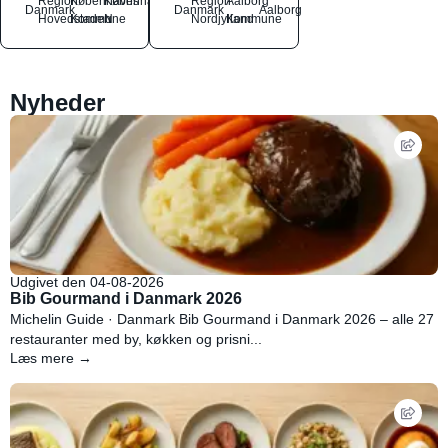
Region
Københavns
København
Region
Aalborg
Danmark
Danmark
Aalborg
Hovedstaden
Kommune
N
Nordjylland
Kommune
Nyheder
Udgivet den 04-08-2026
Bib Gourmand i Danmark 2026
Michelin Guide · Danmark Bib Gourmand i Danmark 2026 – alle 27
restauranter med by, køkken og prisni...
Læs mere →