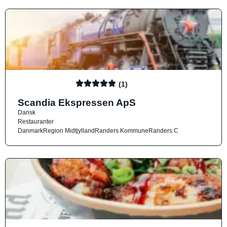
(1)
Scandia Ekspressen ApS
Dansk
Restauranter
Danmark
Region Midtjylland
Randers Kommune
Randers C