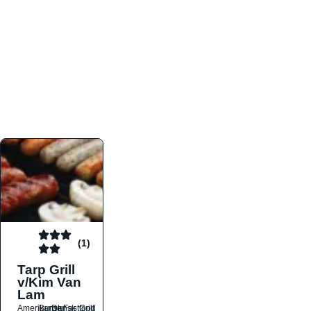
atmosfæren. Platformen er faktabaseret,
overskuelig og altid opdateret med de nyeste
informationer, hvilket gør den til det ideelle værktøj
for både lokale madelskere og turister på farten.
Find præcis den madtype og den stemning, der
passer til din næste middag, uanset hvor i landet
du befinder dig.
(1)
Tarp Grill
v/Kim Van
Lam
Amerikansk
Burger
Dansk
Fastfood
Grill