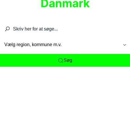
Danmark
Søg efter restauranter, spisesteder, caféer,
barer, pubber, hoteller og aktiviteter.
Vælg region, kommune m.v.
Søg
Her får du det komplette overblik
over
Danmarks mange spisesteder, caféer og
restauranter samlet ét sted. Vi gør det nemt for
dig at opdage alt fra skjulte lokale favoritter til
eksklusive gourmetoplevelser på tværs af alle
landets byer og regioner.
Søgningen er gjort enkel, så du hurtigt kan filtrere
efter madtype, lokation eller specifikke ønsker til