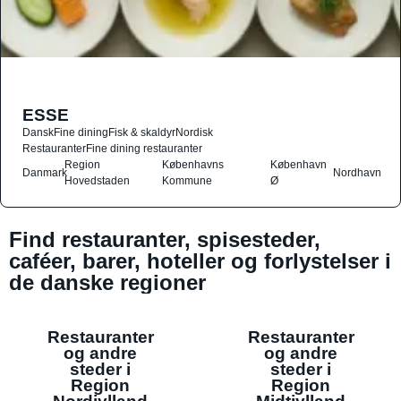
ESSE
Dansk
Fine dining
Fisk & skaldyr
Nordisk
Restauranter
Fine dining restauranter
Region
Københavns
København
Danmark
Nordhavn
Hovedstaden
Kommune
Ø
Find restauranter, spisesteder,
caféer, barer, hoteller og forlystelser i
de danske regioner
Restauranter
Restauranter
og andre
og andre
steder i
steder i
Region
Region