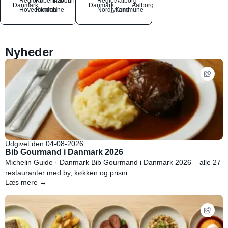
Region
Københavns
København
Region
Aalborg
Danmark
Danmark
Aalborg
Hovedstaden
Kommune
N
Nordjylland
Kommune
Nyheder
Udgivet den 04-08-2026
Bib Gourmand i Danmark 2026
Michelin Guide · Danmark Bib Gourmand i Danmark 2026 – alle 27
restauranter med by, køkken og prisni...
Læs mere →