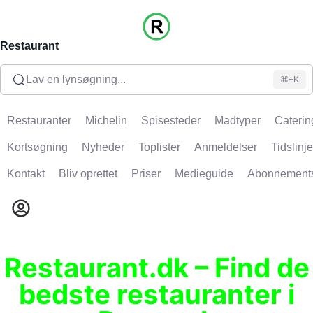
Restaurant
Lav en lynsøgning...
⌘+K
Restauranter
Michelin
Spisesteder
Madtyper
Caterin
Kortsøgning
Nyheder
Toplister
Anmeldelser
Tidslinje
Kontakt
Bliv oprettet
Priser
Medieguide
Abonnement
Restaurant.dk – Find de
bedste restauranter i