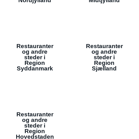
Nordjylland
Midtjylland
Restauranter
Restauranter
og andre
og andre
steder i
steder i
Region
Region
Syddanmark
Sjælland
Restauranter
og andre
steder i
Region
Hovedstaden