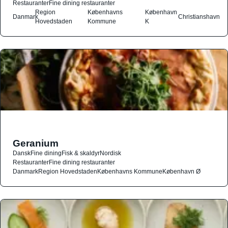
Restauranter
Fine dining restauranter
Region
Københavns
København
Danmark
Christianshavn
Hovedstaden
Kommune
K
Geranium
Dansk
Fine dining
Fisk & skaldyr
Nordisk
Restauranter
Fine dining restauranter
Danmark
Region Hovedstaden
Københavns Kommune
København Ø