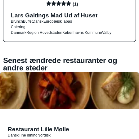
(1)
Lars Galtings Mad Ud af Huset
Brunch
Buffet
Dansk
Europæisk
Tapas
Catering
Danmark
Region Hovedstaden
Københavns Kommune
Valby
Senest ændrede restauranter og
andre steder
Restaurant Lille Mølle
Dansk
Fine dining
Nordisk