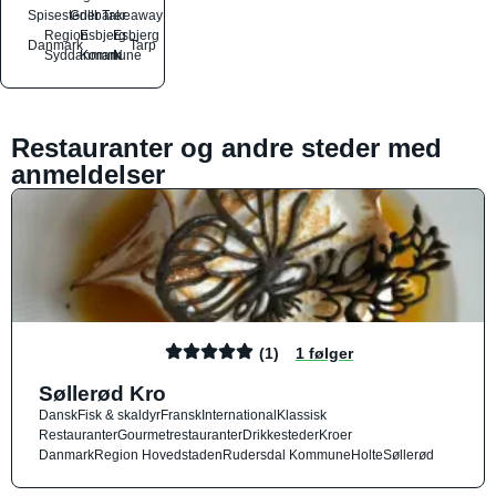
Spisesteder
Grillbarer
Takeaway
Region
Esbjerg
Esbjerg
Danmark
Tarp
Syddanmark
Kommune
N
Restauranter og andre steder med
anmeldelser
(1)
1 følger
Søllerød Kro
Dansk
Fisk & skaldyr
Fransk
International
Klassisk
Restauranter
Gourmetrestauranter
Drikkesteder
Kroer
Danmark
Region Hovedstaden
Rudersdal Kommune
Holte
Søllerød