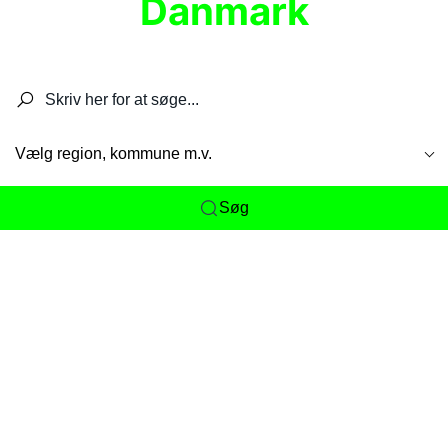
Danmark
Søg efter restauranter, spisesteder, caféer,
barer, pubber, hoteller og aktiviteter.
Vælg region, kommune m.v.
Søg
Her får du det komplette overblik
over
Danmarks mange spisesteder, caféer og
restauranter samlet ét sted. Vi gør det nemt for
dig at opdage alt fra skjulte lokale favoritter til
eksklusive gourmetoplevelser på tværs af alle
landets byer og regioner.
Søgningen er gjort enkel, så du hurtigt kan filtrere
efter madtype, lokation eller specifikke ønsker til