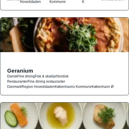
Hovedstaden
Kommune
K
Geranium
Dansk
Fine dining
Fisk & skaldyr
Nordisk
Restauranter
Fine dining restauranter
Danmark
Region Hovedstaden
Københavns Kommune
København Ø