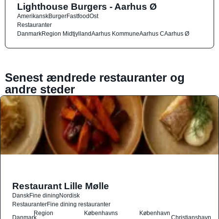
Lighthouse Burgers - Aarhus Ø
Amerikansk
Burger
Fastfood
Ost
Restauranter
Danmark
Region Midtjylland
Aarhus Kommune
Aarhus C
Aarhus Ø
Senest ændrede restauranter og
andre steder
Restaurant Lille Mølle
Dansk
Fine dining
Nordisk
Restauranter
Fine dining restauranter
Region
Københavns
København
Danmark
Christianshavn