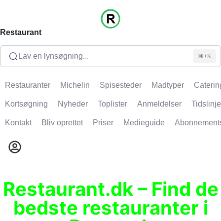
Restaurant
Lav en lynsøgning...
⌘+K
Restauranter
Michelin
Spisesteder
Madtyper
Caterin
Kortsøgning
Nyheder
Toplister
Anmeldelser
Tidslinje
Kontakt
Bliv oprettet
Priser
Medieguide
Abonnement
Restaurant.dk – Find de
bedste restauranter i