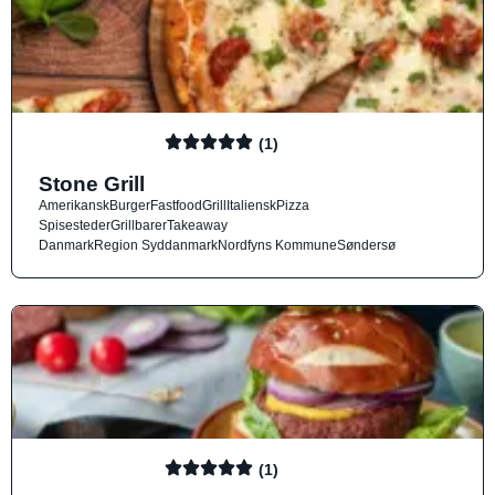
(1)
Stone Grill
Amerikansk
Burger
Fastfood
Grill
Italiensk
Pizza
Spisesteder
Grillbarer
Takeaway
Danmark
Region Syddanmark
Nordfyns Kommune
Søndersø
(1)