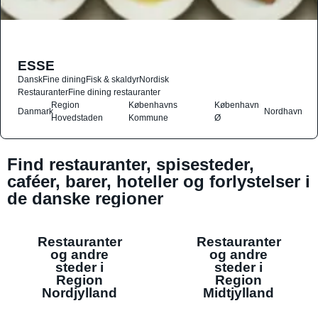
ESSE
Dansk
Fine dining
Fisk & skaldyr
Nordisk
Restauranter
Fine dining restauranter
Region
Københavns
København
Danmark
Nordhavn
Hovedstaden
Kommune
Ø
Find restauranter, spisesteder,
caféer, barer, hoteller og forlystelser i
de danske regioner
Restauranter
Restauranter
og andre
og andre
steder i
steder i
Region
Region
Nordjylland
Midtjylland