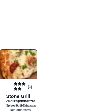
atmosfæren. Platformen er faktabaseret,
overskuelig og altid opdateret med de nyeste
informationer, hvilket gør den til det ideelle værktøj
for både lokale madelskere og turister på farten.
Find præcis den madtype og den stemning, der
passer til din næste middag, uanset hvor i landet
du befinder dig.
(1)
Stone Grill
Amerikansk
Burger
Fastfood
Grill
Italiensk
Pizza
Spisesteder
Grillbarer
Takeaway
Region
Nordfyns