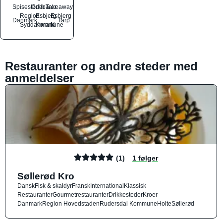
Spisesteder
Grillbarer
Takeaway
Region
Esbjerg
Esbjerg
Danmark
Tarp
Syddanmark
Kommune
N
Restauranter og andre steder med
anmeldelser
(1)
1 følger
Søllerød Kro
Dansk
Fisk & skaldyr
Fransk
International
Klassisk
Restauranter
Gourmetrestauranter
Drikkesteder
Kroer
Danmark
Region Hovedstaden
Rudersdal Kommune
Holte
Søllerød