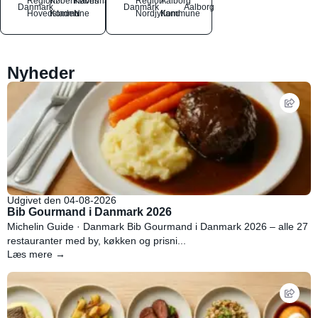
Region
Københavns
København
Region
Aalborg
Danmark
Danmark
Aalborg
Hovedstaden
Kommune
N
Nordjylland
Kommune
Nyheder
Udgivet den 04-08-2026
Bib Gourmand i Danmark 2026
Michelin Guide · Danmark Bib Gourmand i Danmark 2026 – alle 27
restauranter med by, køkken og prisni...
Læs mere →