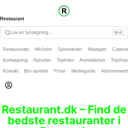
Restaurant
Lav en lynsøgning...
⌘+K
Restauranter
Michelin
Spisesteder
Madtyper
Caterin
Kortsøgning
Nyheder
Toplister
Anmeldelser
Tidslinje
Kontakt
Bliv oprettet
Priser
Medieguide
Abonnement
Restaurant.dk – Find de
bedste restauranter i