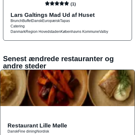
(1)
Lars Galtings Mad Ud af Huset
Brunch
Buffet
Dansk
Europæisk
Tapas
Catering
Danmark
Region Hovedstaden
Københavns Kommune
Valby
Senest ændrede restauranter og
andre steder
Restaurant Lille Mølle
Dansk
Fine dining
Nordisk