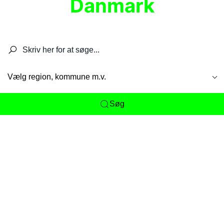
Danmark
Søg efter restauranter, spisesteder, caféer,
barer, pubber, hoteller og aktiviteter.
Vælg region, kommune m.v.
Søg
Her får du det komplette overblik
over
Danmarks mange spisesteder, caféer og
restauranter samlet ét sted. Vi gør det nemt for
dig at opdage alt fra skjulte lokale favoritter til
eksklusive gourmetoplevelser på tværs af alle
landets byer og regioner.
Søgningen er gjort enkel, så du hurtigt kan filtrere
efter madtype, lokation eller specifikke ønsker til