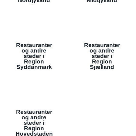
Nordjylland
Midtjylland
Restauranter
Restauranter
og andre
og andre
steder i
steder i
Region
Region
Syddanmark
Sjælland
Restauranter
og andre
steder i
Region
Hovedstaden