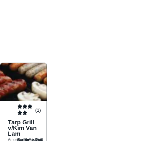
atmosfæren. Platformen er faktabaseret,
overskuelig og altid opdateret med de nyeste
informationer, hvilket gør den til det ideelle værktøj
for både lokale madelskere og turister på farten.
Find præcis den madtype og den stemning, der
passer til din næste middag, uanset hvor i landet
du befinder dig.
(1)
Tarp Grill
v/Kim Van
Lam
Amerikansk
Burger
Dansk
Fastfood
Grill