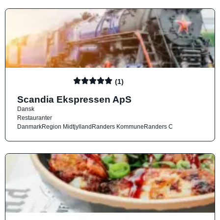
(1)
Scandia Ekspressen ApS
Dansk
Restauranter
Danmark
Region Midtjylland
Randers Kommune
Randers C