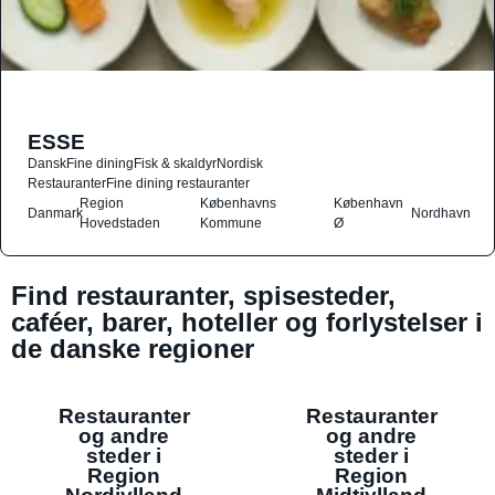
ESSE
Dansk
Fine dining
Fisk & skaldyr
Nordisk
Restauranter
Fine dining restauranter
Region
Københavns
København
Danmark
Nordhavn
Hovedstaden
Kommune
Ø
Find restauranter, spisesteder,
caféer, barer, hoteller og forlystelser i
de danske regioner
Restauranter
Restauranter
og andre
og andre
steder i
steder i
Region
Region