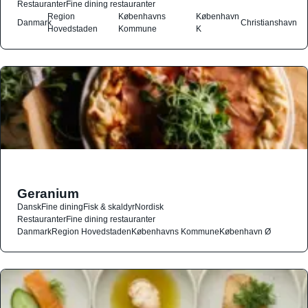
Restauranter
Fine dining restauranter
Region
Københavns
København
Danmark
Christianshavn
Hovedstaden
Kommune
K
Geranium
Dansk
Fine dining
Fisk & skaldyr
Nordisk
Restauranter
Fine dining restauranter
Danmark
Region Hovedstaden
Københavns Kommune
København Ø