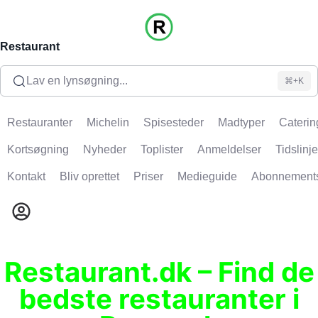
Restaurant
Lav en lynsøgning...
⌘+K
Restauranter
Michelin
Spisesteder
Madtyper
Caterin
Kortsøgning
Nyheder
Toplister
Anmeldelser
Tidslinje
Kontakt
Bliv oprettet
Priser
Medieguide
Abonnement
Restaurant.dk – Find de
bedste restauranter i