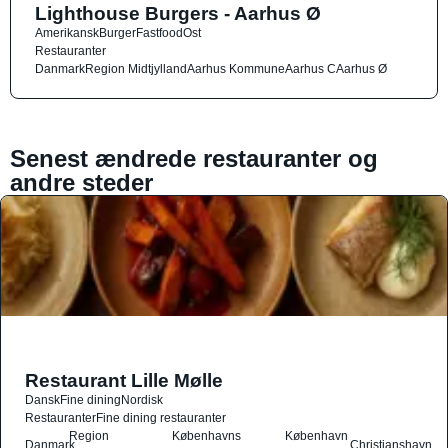
Lighthouse Burgers - Aarhus Ø
Amerikansk
Burger
Fastfood
Ost
Restauranter
Danmark
Region Midtjylland
Aarhus Kommune
Aarhus C
Aarhus Ø
Senest ændrede restauranter og
andre steder
Restaurant Lille Mølle
Dansk
Fine dining
Nordisk
Restauranter
Fine dining restauranter
Region
Københavns
København
Danmark
Christianshavn