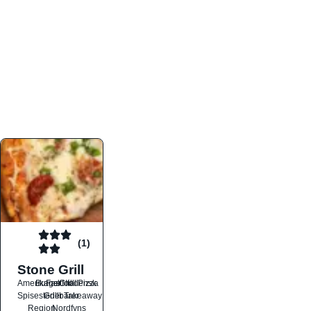
atmosfæren. Platformen er faktabaseret,
overskuelig og altid opdateret med de nyeste
informationer, hvilket gør den til det ideelle værktøj
for både lokale madelskere og turister på farten.
Find præcis den madtype og den stemning, der
passer til din næste middag, uanset hvor i landet
du befinder dig.
(1)
Stone Grill
Amerikansk
Burger
Fastfood
Grill
Italiensk
Pizza
Spisesteder
Grillbarer
Takeaway
Region
Nordfyns