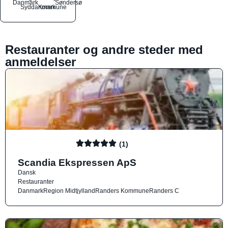
Danmark
Søndersø
Syddanmark
Kommune
Restauranter og andre steder med
anmeldelser
(1)
Scandia Ekspressen ApS
Dansk
Restauranter
Danmark
Region Midtjylland
Randers Kommune
Randers C