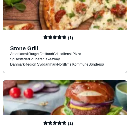
(1)
Stone Grill
Amerikansk
Burger
Fastfood
Grill
Italiensk
Pizza
Spisesteder
Grillbarer
Takeaway
Danmark
Region Syddanmark
Nordfyns Kommune
Søndersø
(1)