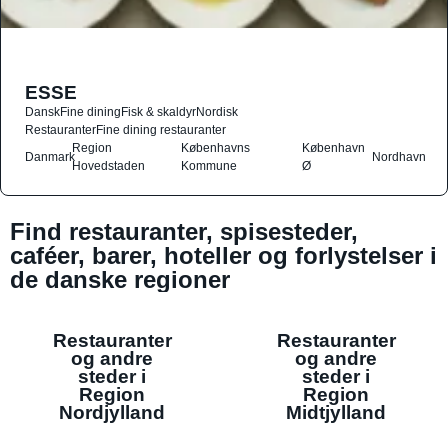
ESSE
Dansk
Fine dining
Fisk & skaldyr
Nordisk
Restauranter
Fine dining restauranter
Region
Københavns
København
Danmark
Nordhavn
Hovedstaden
Kommune
Ø
Find restauranter, spisesteder,
caféer, barer, hoteller og forlystelser i
de danske regioner
Restauranter
Restauranter
og andre
og andre
steder i
steder i
Region
Region
Nordjylland
Midtjylland