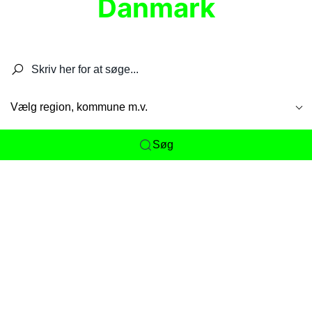
Danmark
Søg efter restauranter, spisesteder, caféer,
barer, pubber, hoteller og aktiviteter.
Vælg region, kommune m.v.
Søg
Her får du det komplette overblik
over
Danmarks mange spisesteder, caféer og
restauranter samlet ét sted. Vi gør det nemt for
dig at opdage alt fra skjulte lokale favoritter til
eksklusive gourmetoplevelser på tværs af alle
landets byer og regioner.
Søgningen er gjort enkel, så du hurtigt kan filtrere
efter madtype, lokation eller specifikke ønsker til