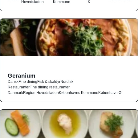
Hovedstaden
Kommune
K
Geranium
Dansk
Fine dining
Fisk & skaldyr
Nordisk
Restauranter
Fine dining restauranter
Danmark
Region Hovedstaden
Københavns Kommune
København Ø