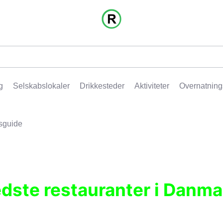
g
Selskabslokaler
Drikkesteder
Aktiviteter
Overnatning
sguide
edste restauranter i Danma
r, pubber, hoteller og aktiviteter.