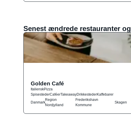
Senest ændrede restauranter og
Golden Café
Italiensk
Pizza
Spisesteder
Caféer
Takeaway
Drikkesteder
Kaffebarer
Region
Frederikshavn
Danmark
Skagen
Nordjylland
Kommune