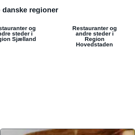
de danske regioner
stauranter og
Restauranter og
dre steder i
andre steder i
ion Sjælland
Region
Hovedstaden