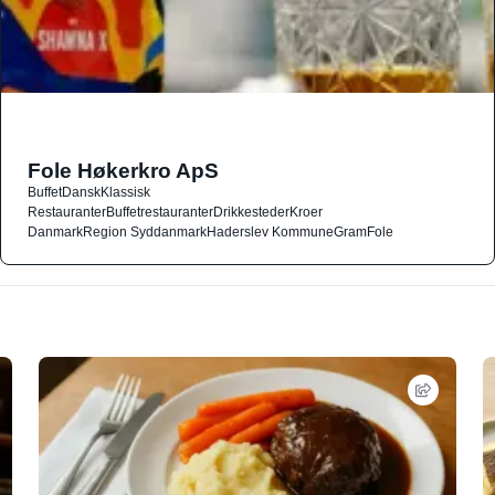
Fole Høkerkro ApS
Buffet
Dansk
Klassisk
Restauranter
Buffetrestauranter
Drikkesteder
Kroer
Danmark
Region Syddanmark
Haderslev Kommune
Gram
Fole