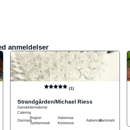
ed anmeldelser
(1)
Strandgården/Michael Riess
Dansk
International
Catering
Region
Aabenraa
Danmark
Aabenraa
Barsmark
Syddanmark
Kommune