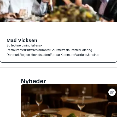
Mad Vicksen
Buffet
Fine dining
Italiensk
Restauranter
Buffetrestauranter
Gourmetrestauranter
Catering
Danmark
Region Hovedstaden
Furesø Kommune
Værløse
Jonstrup
Nyheder