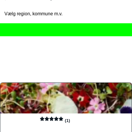
Vælg region, kommune m.v.
Her får du det komplette overblik
over Danmarks mange spisested
gourmetoplevelser på tværs af alle landets byer og regioner.
Søgningen er gjort enkel, så du hurtigt kan filtrere efter madtyp
informationer, hvilket gør den til det ideelle værktøj for både lo
Find præcis den madtype og den stemning, der passer til din næ
(1)