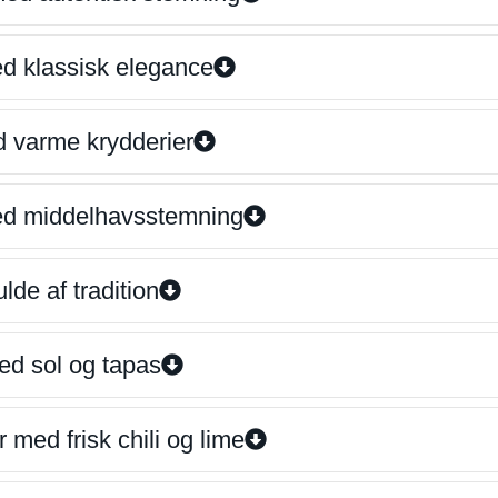
ed klassisk elegance
d varme krydderier
ed middelhavsstemning
lde af tradition
ed sol og tapas
 med frisk chili og lime