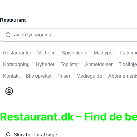
Restaurant
Lav en lynsøgning...
Restauranter
Michelin
Spisesteder
Madtyper
Caterin
Kortsøgning
Nyheder
Toplister
Anmeldelser
Tidslinje
Kontakt
Bliv oprettet
Priser
Medieguide
Abonnement
Restaurant.dk – Find de b
Søg efter restauranter, spisesteder, caféer, bare