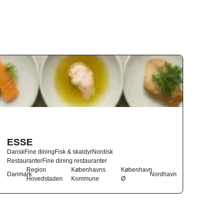
ESSE
Dansk
Fine dining
Fisk & skaldyr
Nordisk
Restauranter
Fine dining restauranter
Region
Københavns
København
Danmark
Nordhavn
Hovedstaden
Kommune
Ø