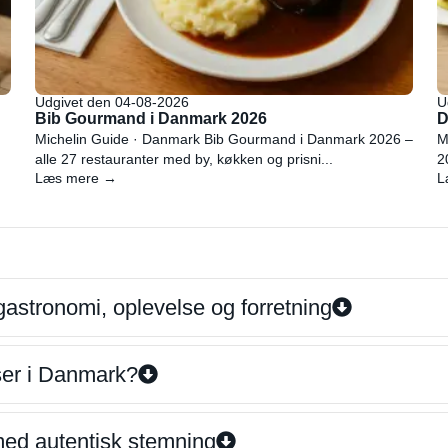
Udgivet den 04-08-2026
U
Bib Gourmand i Danmark 2026
D
Michelin Guide · Danmark Bib Gourmand i Danmark 2026 –
M
alle 27 restauranter med by, køkken og prisni...
2
Læs mere →
L
gastronomi, oplevelse og forretning
iser i Danmark?
 med autentisk stemning