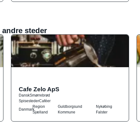
 andre steder
Cafe Zelo ApS
Dansk
Smørrebrød
Spisesteder
Caféer
Region
Guldborgsund
Nykøbing
Danmark
Sjælland
Kommune
Falster