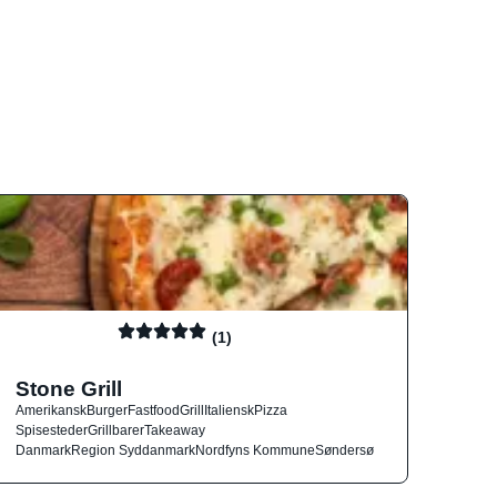
(1)
Stone Grill
Amerikansk
Burger
Fastfood
Grill
Italiensk
Pizza
Spisesteder
Grillbarer
Takeaway
Danmark
Region Syddanmark
Nordfyns Kommune
Søndersø