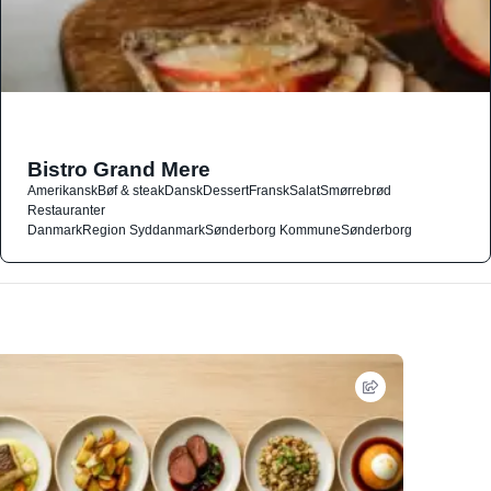
Bistro Grand Mere
Amerikansk
Bøf & steak
Dansk
Dessert
Fransk
Salat
Smørrebrød
Restauranter
Danmark
Region Syddanmark
Sønderborg Kommune
Sønderborg