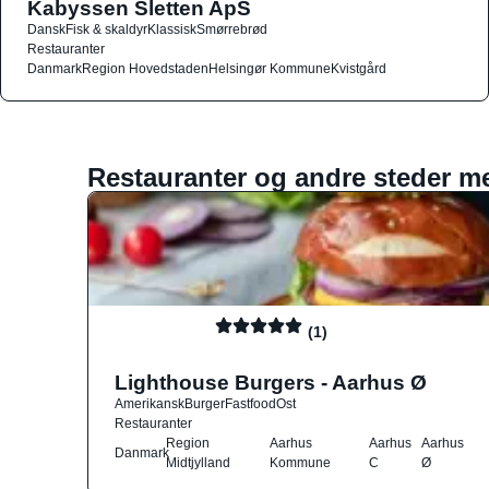
Kabyssen Sletten ApS
Dansk
Fisk & skaldyr
Klassisk
Smørrebrød
Restauranter
Danmark
Region Hovedstaden
Helsingør Kommune
Kvistgård
Restauranter og andre steder m
(1)
Lighthouse Burgers - Aarhus Ø
Amerikansk
Burger
Fastfood
Ost
Restauranter
Region
Aarhus
Aarhus
Aarhus
Danmark
Midtjylland
Kommune
C
Ø