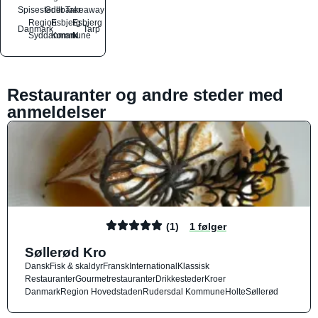
Spisesteder
Grillbarer
Takeaway
Region
Esbjerg
Esbjerg
Danmark
Tarp
Syddanmark
Kommune
N
Restauranter og andre steder med
anmeldelser
(1)
1 følger
Søllerød Kro
Dansk
Fisk & skaldyr
Fransk
International
Klassisk
Restauranter
Gourmetrestauranter
Drikkesteder
Kroer
Danmark
Region Hovedstaden
Rudersdal Kommune
Holte
Søllerød