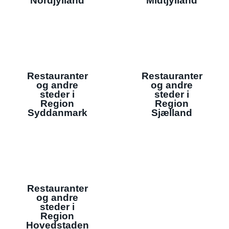
Nordjylland
Midtjylland
Restauranter
Restauranter
og andre
og andre
steder i
steder i
Region
Region
Syddanmark
Sjælland
Restauranter
og andre
steder i
Region
Hovedstaden