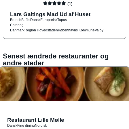
(1)
Lars Galtings Mad Ud af Huset
Brunch
Buffet
Dansk
Europæisk
Tapas
Catering
Danmark
Region Hovedstaden
Københavns Kommune
Valby
Senest ændrede restauranter og
andre steder
Restaurant Lille Mølle
Dansk
Fine dining
Nordisk