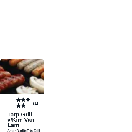
atmosfæren. Platformen er faktabaseret,
overskuelig og altid opdateret med de nyeste
informationer, hvilket gør den til det ideelle værktøj
for både lokale madelskere og turister på farten.
Find præcis den madtype og den stemning, der
passer til din næste middag, uanset hvor i landet
du befinder dig.
(1)
Tarp Grill
v/Kim Van
Lam
Amerikansk
Burger
Dansk
Fastfood
Grill