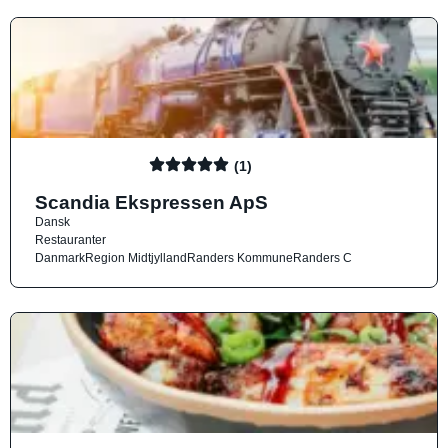
(1)
Scandia Ekspressen ApS
Dansk
Restauranter
Danmark
Region Midtjylland
Randers Kommune
Randers C