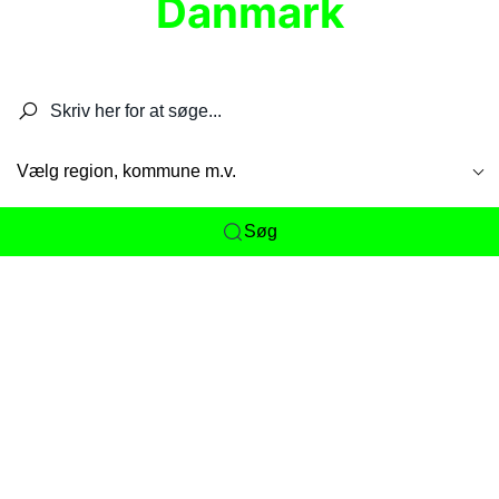
Danmark
Søg efter restauranter, spisesteder, caféer,
barer, pubber, hoteller og aktiviteter.
Vælg region, kommune m.v.
Søg
Her får du det komplette overblik
over
Danmarks mange spisesteder, caféer og
restauranter samlet ét sted. Vi gør det nemt for
dig at opdage alt fra skjulte lokale favoritter til
eksklusive gourmetoplevelser på tværs af alle
landets byer og regioner.
Søgningen er gjort enkel, så du hurtigt kan filtrere
efter madtype, lokation eller specifikke ønsker til