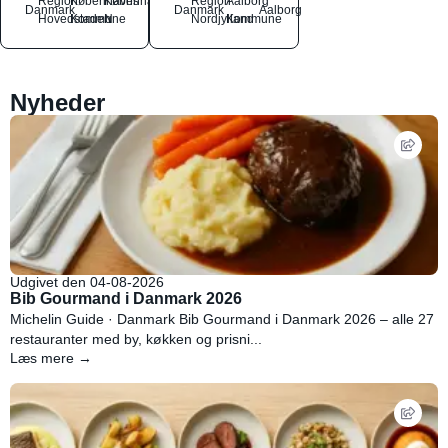
Region
Københavns
København
Region
Aalborg
Danmark
Danmark
Aalborg
Hovedstaden
Kommune
N
Nordjylland
Kommune
Nyheder
Udgivet den 04-08-2026
Bib Gourmand i Danmark 2026
Michelin Guide · Danmark Bib Gourmand i Danmark 2026 – alle 27
restauranter med by, køkken og prisni...
Læs mere →