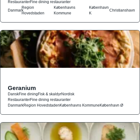
Restauranter
Fine dining restauranter
Region
Københavns
København
Danmark
Christianshavn
Hovedstaden
Kommune
K
Geranium
Dansk
Fine dining
Fisk & skaldyr
Nordisk
Restauranter
Fine dining restauranter
Danmark
Region Hovedstaden
Københavns Kommune
København Ø