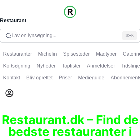
Restaurant
Lav en lynsøgning...
⌘+K
Restauranter
Michelin
Spisesteder
Madtyper
Caterin
Kortsøgning
Nyheder
Toplister
Anmeldelser
Tidslinje
Kontakt
Bliv oprettet
Priser
Medieguide
Abonnement
Restaurant.dk – Find de
bedste restauranter i