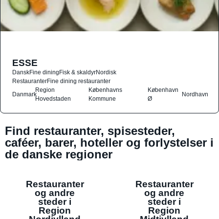
ESSE
Dansk
Fine dining
Fisk & skaldyr
Nordisk
Restauranter
Fine dining restauranter
Region
Københavns
København
Danmark
Nordhavn
Hovedstaden
Kommune
Ø
Find restauranter, spisesteder,
caféer, barer, hoteller og forlystelser i
de danske regioner
Restauranter
Restauranter
og andre
og andre
steder i
steder i
Region
Region