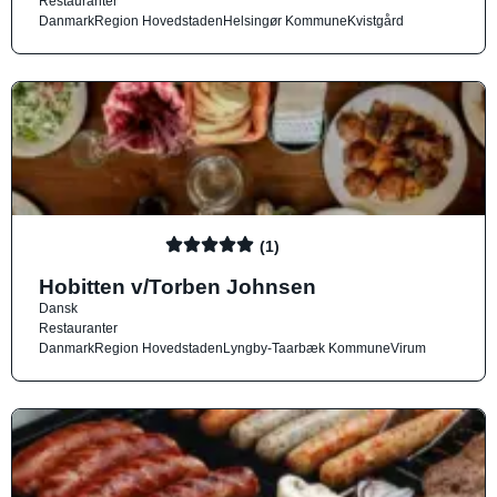
Restauranter
Danmark
Region Hovedstaden
Helsingør Kommune
Kvistgård
(1)
Hobitten v/Torben Johnsen
Dansk
Restauranter
Danmark
Region Hovedstaden
Lyngby-Taarbæk Kommune
Virum