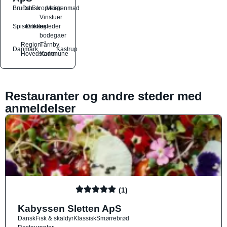
Brunch
Dansk
Europæisk
Morgenmad
Vinstuer
Spisesteder
Drikkesteder
og
bodegaer
Region
Tårnby
Danmark
Kastrup
Hovedstaden
Kommune
Restauranter og andre steder med
anmeldelser
(1)
Kabyssen Sletten ApS
Dansk
Fisk & skaldyr
Klassisk
Smørrebrød