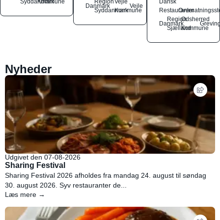
Syddanmark
Kommune
Region
Vejle
Dansk
Danmark
Vejle
Syddanmark
Kommune
Restauranter
Overnatningsst
Region
Odsherred
Danmark
Grevin
Sjælland
Kommune
Nyheder
Udgivet den 07-08-2026
Sharing Festival
Sharing Festival 2026 afholdes fra mandag 24. august til søndag
30. august 2026. Syv restauranter de...
Læs mere →