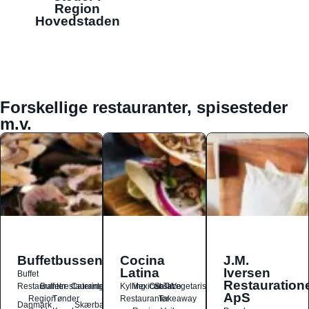
Region
Hovedstaden
Forskellige restauranter, spisesteder
m.v.
Buffetbussen
Cocina
J.M.
Latina
Iversen
Buffet
Restauration
Restauranter
Buffetrestauranter
Catering
Kylling
Mexicansk
Ost
Salat
Taco
Vegetarisk
ApS
Region
Tønder
Restauranter
Takeaway
Danmark
Skærbæk