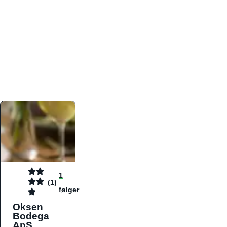
atmosfæren. Platformen er faktabaseret,
overskuelig og altid opdateret med de nyeste
informationer, hvilket gør den til det ideelle værktøj
for både lokale madelskere og turister på farten.
Find præcis den madtype og den stemning, der
passer til din næste middag, uanset hvor i landet
du befinder dig.
1
(1)
følger
Oksen
Bodega
ApS