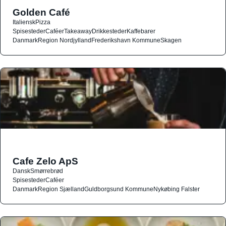
Golden Café
Italiensk
Pizza
Spisesteder
Caféer
Takeaway
Drikkesteder
Kaffebarer
Danmark
Region Nordjylland
Frederikshavn Kommune
Skagen
Cafe Zelo ApS
Dansk
Smørrebrød
Spisesteder
Caféer
Danmark
Region Sjælland
Guldborgsund Kommune
Nykøbing Falster