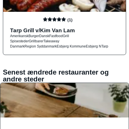
(1)
Tarp Grill v/Kim Van Lam
Amerikansk
Burger
Dansk
Fastfood
Grill
Spisesteder
Grillbarer
Takeaway
Danmark
Region Syddanmark
Esbjerg Kommune
Esbjerg N
Tarp
Senest ændrede restauranter og
andre steder