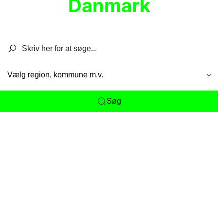
Danmark
Søg efter restauranter, spisesteder, caféer,
barer, pubber, hoteller og aktiviteter.
Vælg region, kommune m.v.
Søg
Her får du det komplette overblik
over
Danmarks mange spisesteder, caféer og
restauranter samlet ét sted. Vi gør det nemt for
dig at opdage alt fra skjulte lokale favoritter til
eksklusive gourmetoplevelser på tværs af alle
landets byer og regioner.
Søgningen er gjort enkel, så du hurtigt kan filtrere
efter madtype, lokation eller specifikke ønsker til