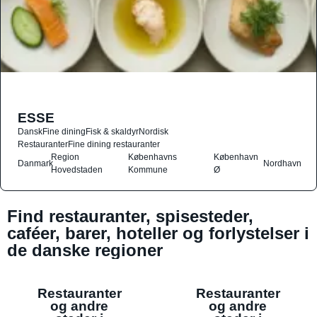
ESSE
Dansk
Fine dining
Fisk & skaldyr
Nordisk
Restauranter
Fine dining restauranter
Region
Københavns
København
Danmark
Nordhavn
Hovedstaden
Kommune
Ø
Find restauranter, spisesteder,
caféer, barer, hoteller og forlystelser i
de danske regioner
Restauranter
Restauranter
og andre
og andre