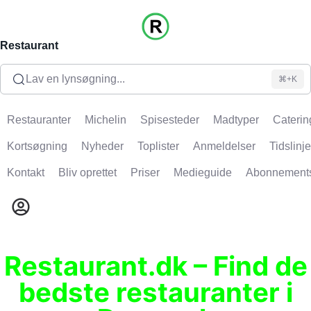
Restaurant
Lav en lynsøgning...
⌘+K
Restauranter
Michelin
Spisesteder
Madtyper
Caterin
Kortsøgning
Nyheder
Toplister
Anmeldelser
Tidslinje
Kontakt
Bliv oprettet
Priser
Medieguide
Abonnement
Restaurant.dk – Find de
bedste restauranter i