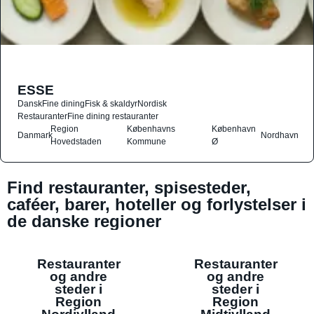
ESSE
Dansk
Fine dining
Fisk & skaldyr
Nordisk
Restauranter
Fine dining restauranter
Region
Københavns
København
Danmark
Nordhavn
Hovedstaden
Kommune
Ø
Find restauranter, spisesteder,
caféer, barer, hoteller og forlystelser i
de danske regioner
Restauranter
Restauranter
og andre
og andre
steder i
steder i
Region
Region