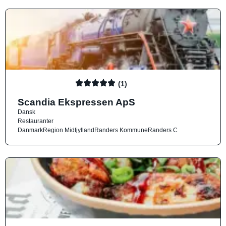
(1)
Scandia Ekspressen ApS
Dansk
Restauranter
Danmark
Region Midtjylland
Randers Kommune
Randers C