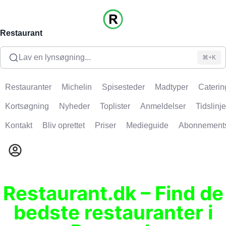
Restaurant
Lav en lynsøgning...
⌘+K
Restauranter
Michelin
Spisesteder
Madtyper
Caterin
Kortsøgning
Nyheder
Toplister
Anmeldelser
Tidslinje
Kontakt
Bliv oprettet
Priser
Medieguide
Abonnement
Restaurant.dk – Find de
bedste restauranter i