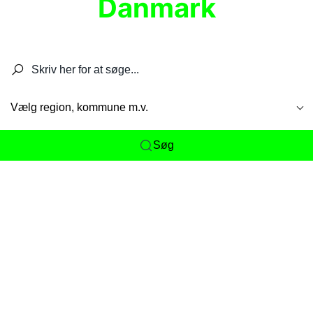
Danmark
Søg efter restauranter, spisesteder, caféer,
barer, pubber, hoteller og aktiviteter.
Vælg region, kommune m.v.
Søg
Her får du det komplette overblik
over
Danmarks mange spisesteder, caféer og
restauranter samlet ét sted. Vi gør det nemt for
dig at opdage alt fra skjulte lokale favoritter til
eksklusive gourmetoplevelser på tværs af alle
landets byer og regioner.
Søgningen er gjort enkel, så du hurtigt kan filtrere
efter madtype, lokation eller specifikke ønsker til