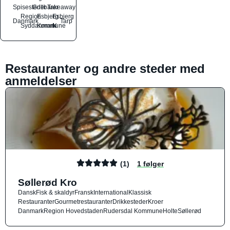
Spisesteder
Grillbarer
Takeaway
Region
Esbjerg
Esbjerg
Danmark
Tarp
Syddanmark
Kommune
N
Restauranter og andre steder med
anmeldelser
(1)
1 følger
Søllerød Kro
Dansk
Fisk & skaldyr
Fransk
International
Klassisk
Restauranter
Gourmetrestauranter
Drikkesteder
Kroer
Danmark
Region Hovedstaden
Rudersdal Kommune
Holte
Søllerød