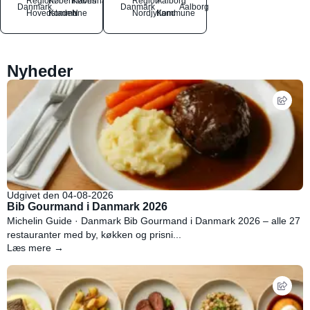
Region
Københavns
København
Region
Aalborg
Danmark
Danmark
Aalborg
Hovedstaden
Kommune
N
Nordjylland
Kommune
Nyheder
Udgivet den 04-08-2026
Bib Gourmand i Danmark 2026
Michelin Guide · Danmark Bib Gourmand i Danmark 2026 – alle 27
restauranter med by, køkken og prisni...
Læs mere →