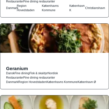
Restauranter
Fine dining restauranter
Region
Københavns
København
Danmark
Christianshavn
Hovedstaden
Kommune
K
Geranium
Dansk
Fine dining
Fisk & skaldyr
Nordisk
Restauranter
Fine dining restauranter
Danmark
Region Hovedstaden
Københavns Kommune
København Ø