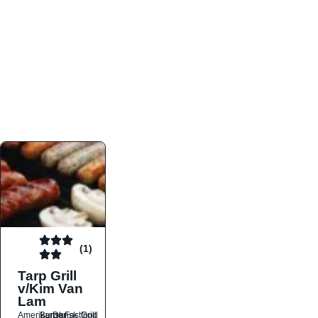
atmosfæren. Platformen er faktabaseret,
overskuelig og altid opdateret med de nyeste
informationer, hvilket gør den til det ideelle værktøj
for både lokale madelskere og turister på farten.
Find præcis den madtype og den stemning, der
passer til din næste middag, uanset hvor i landet
du befinder dig.
(1)
Tarp Grill
v/Kim Van
Lam
Amerikansk
Burger
Dansk
Fastfood
Grill