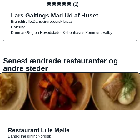
(1)
Lars Galtings Mad Ud af Huset
Brunch
Buffet
Dansk
Europæisk
Tapas
Catering
Danmark
Region Hovedstaden
Københavns Kommune
Valby
Senest ændrede restauranter og
andre steder
Restaurant Lille Mølle
Dansk
Fine dining
Nordisk