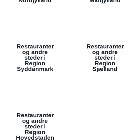
Nordjylland
Midtjylland
Restauranter
Restauranter
og andre
og andre
steder i
steder i
Region
Region
Syddanmark
Sjælland
Restauranter
og andre
steder i
Region
Hovedstaden