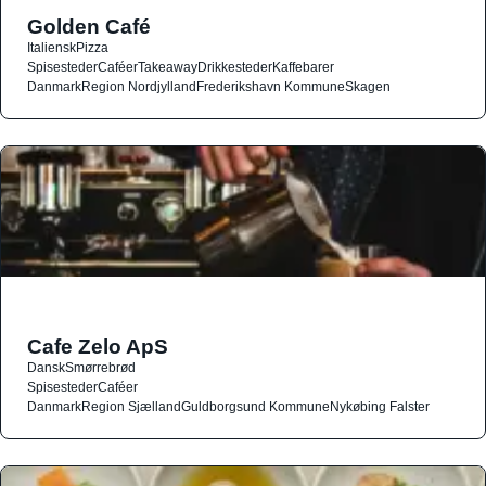
Golden Café
Italiensk
Pizza
Spisesteder
Caféer
Takeaway
Drikkesteder
Kaffebarer
Danmark
Region Nordjylland
Frederikshavn Kommune
Skagen
Cafe Zelo ApS
Dansk
Smørrebrød
Spisesteder
Caféer
Danmark
Region Sjælland
Guldborgsund Kommune
Nykøbing Falster