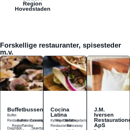
Region
Hovedstaden
Forskellige restauranter, spisesteder
m.v.
Buffetbussen
Cocina
J.M.
Latina
Iversen
Buffet
Restauration
Restauranter
Buffetrestauranter
Catering
Kylling
Mexicansk
Ost
Salat
Taco
Vegetarisk
ApS
Region
Tønder
Restauranter
Takeaway
Danmark
Skærbæk