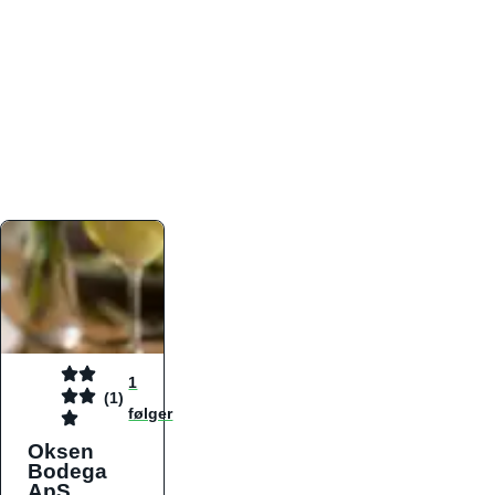
atmosfæren. Platformen er faktabaseret,
overskuelig og altid opdateret med de nyeste
informationer, hvilket gør den til det ideelle værktøj
for både lokale madelskere og turister på farten.
Find præcis den madtype og den stemning, der
passer til din næste middag, uanset hvor i landet
du befinder dig.
1
(1)
følger
Oksen
Bodega
ApS