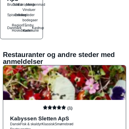
Brunch
Dansk
Europæisk
Morgenmad
Vinstuer
Spisesteder
Drikkesteder
og
bodegaer
Region
Tårnby
Danmark
Kastrup
Hovedstaden
Kommune
Restauranter og andre steder med
anmeldelser
(1)
Kabyssen Sletten ApS
Dansk
Fisk & skaldyr
Klassisk
Smørrebrød