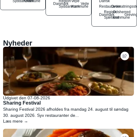
Syddanmark
Kommune
Region
Vejle
Dansk
Danmark
Vejle
Syddanmark
Kommune
Restauranter
Overnatningsst
Region
Odsherred
Danmark
Grevin
Sjælland
Kommune
Nyheder
Udgivet den 07-08-2026
Sharing Festival
Sharing Festival 2026 afholdes fra mandag 24. august til søndag
30. august 2026. Syv restauranter de...
Læs mere →