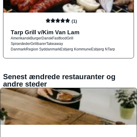
(1)
Tarp Grill v/Kim Van Lam
Amerikansk
Burger
Dansk
Fastfood
Grill
Spisesteder
Grillbarer
Takeaway
Danmark
Region Syddanmark
Esbjerg Kommune
Esbjerg N
Tarp
Senest ændrede restauranter og
andre steder