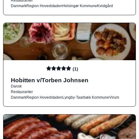
Restauranter
Danmark
Region Hovedstaden
Helsingør Kommune
Kvistgård
(1)
Hobitten v/Torben Johnsen
Dansk
Restauranter
Danmark
Region Hovedstaden
Lyngby-Taarbæk Kommune
Virum