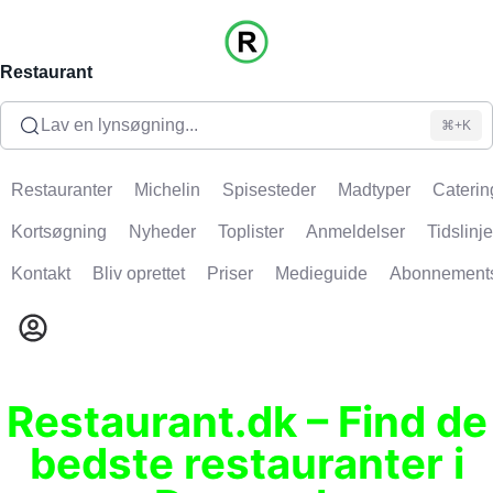
Restaurant
Lav en lynsøgning...
⌘+K
Restauranter
Michelin
Spisesteder
Madtyper
Caterin
Kortsøgning
Nyheder
Toplister
Anmeldelser
Tidslinje
Kontakt
Bliv oprettet
Priser
Medieguide
Abonnement
Restaurant.dk – Find de
bedste restauranter i