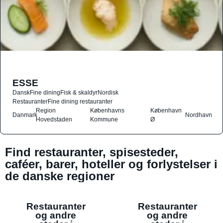
ESSE
Dansk
Fine dining
Fisk & skaldyr
Nordisk
Restauranter
Fine dining restauranter
Region
Københavns
København
Danmark
Nordhavn
Hovedstaden
Kommune
Ø
Find restauranter, spisesteder,
caféer, barer, hoteller og forlystelser i
de danske regioner
Restauranter
Restauranter
og andre
og andre