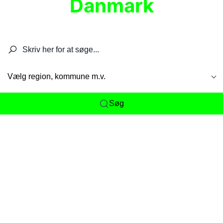
Danmark
Søg efter restauranter, spisesteder, caféer,
barer, pubber, hoteller og aktiviteter.
Vælg region, kommune m.v.
Søg
Her får du det komplette overblik
over
Danmarks mange spisesteder, caféer og
restauranter samlet ét sted. Vi gør det nemt for
dig at opdage alt fra skjulte lokale favoritter til
eksklusive gourmetoplevelser på tværs af alle
landets byer og regioner.
Søgningen er gjort enkel, så du hurtigt kan filtrere
efter madtype, lokation eller specifikke ønsker til