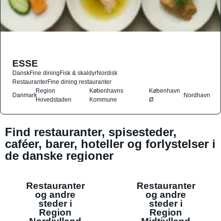
ESSE
Dansk
Fine dining
Fisk & skaldyr
Nordisk
Restauranter
Fine dining restauranter
Region
Københavns
København
Danmark
Nordhavn
Hovedstaden
Kommune
Ø
Find restauranter, spisesteder,
caféer, barer, hoteller og forlystelser i
de danske regioner
Restauranter
Restauranter
og andre
og andre
steder i
steder i
Region
Region