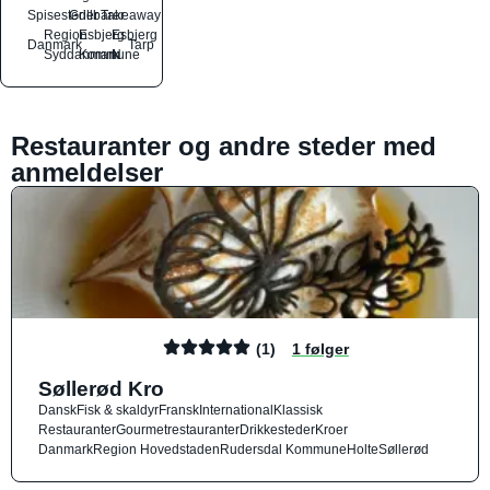
Spisesteder
Grillbarer
Takeaway
Region
Esbjerg
Esbjerg
Danmark
Tarp
Syddanmark
Kommune
N
Restauranter og andre steder med
anmeldelser
(1)
1 følger
Søllerød Kro
Dansk
Fisk & skaldyr
Fransk
International
Klassisk
Restauranter
Gourmetrestauranter
Drikkesteder
Kroer
Danmark
Region Hovedstaden
Rudersdal Kommune
Holte
Søllerød