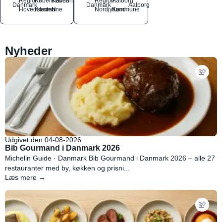
Region
Københavns
København
Region
Aalborg
Danmark
Danmark
Aalborg
Hovedstaden
Kommune
N
Nordjylland
Kommune
Nyheder
Udgivet den 04-08-2026
Bib Gourmand i Danmark 2026
Michelin Guide · Danmark Bib Gourmand i Danmark 2026 – alle 27
restauranter med by, køkken og prisni...
Læs mere →