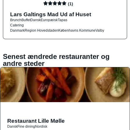
(1)
Lars Galtings Mad Ud af Huset
Brunch
Buffet
Dansk
Europæisk
Tapas
Catering
Danmark
Region Hovedstaden
Københavns Kommune
Valby
Senest ændrede restauranter og
andre steder
Restaurant Lille Mølle
Dansk
Fine dining
Nordisk