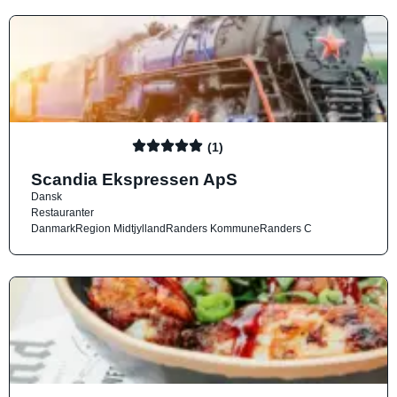
(1)
Scandia Ekspressen ApS
Dansk
Restauranter
Danmark
Region Midtjylland
Randers Kommune
Randers C