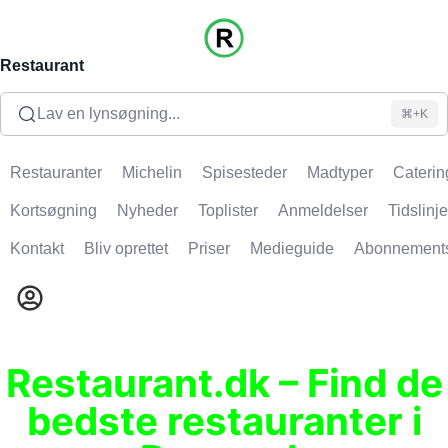
Restaurant
Lav en lynsøgning...
⌘+K
Restauranter
Michelin
Spisesteder
Madtyper
Caterin
Kortsøgning
Nyheder
Toplister
Anmeldelser
Tidslinje
Kontakt
Bliv oprettet
Priser
Medieguide
Abonnement
Restaurant.dk – Find de
bedste restauranter i