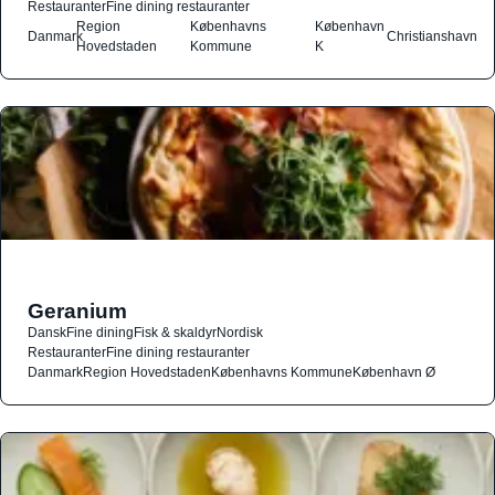
Restauranter
Fine dining restauranter
Region
Københavns
København
Danmark
Christianshavn
Hovedstaden
Kommune
K
Geranium
Dansk
Fine dining
Fisk & skaldyr
Nordisk
Restauranter
Fine dining restauranter
Danmark
Region Hovedstaden
Københavns Kommune
København Ø