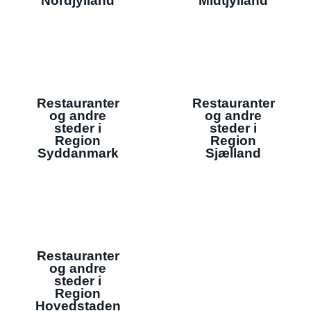
Nordjylland
Midtjylland
Restauranter
Restauranter
og andre
og andre
steder i
steder i
Region
Region
Syddanmark
Sjælland
Restauranter
og andre
steder i
Region
Hovedstaden