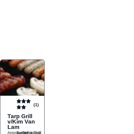
atmosfæren. Platformen er faktabaseret,
overskuelig og altid opdateret med de nyeste
informationer, hvilket gør den til det ideelle værktøj
for både lokale madelskere og turister på farten.
Find præcis den madtype og den stemning, der
passer til din næste middag, uanset hvor i landet
du befinder dig.
(1)
Tarp Grill
v/Kim Van
Lam
Amerikansk
Burger
Dansk
Fastfood
Grill