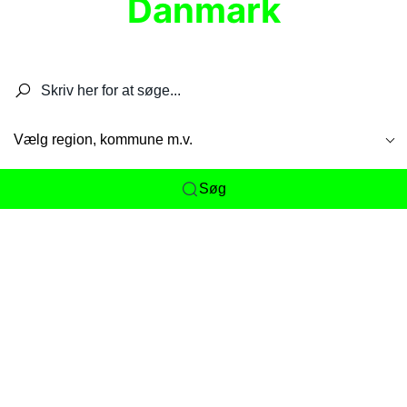
Danmark
Søg efter restauranter, spisesteder, caféer,
barer, pubber, hoteller og aktiviteter.
Vælg region, kommune m.v.
Søg
Her får du det komplette overblik
over
Danmarks mange spisesteder, caféer og
restauranter samlet ét sted. Vi gør det nemt for
dig at opdage alt fra skjulte lokale favoritter til
eksklusive gourmetoplevelser på tværs af alle
landets byer og regioner.
Søgningen er gjort enkel, så du hurtigt kan filtrere
efter madtype, lokation eller specifikke ønsker til