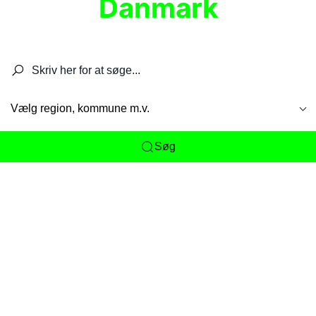
Danmark
Søg efter restauranter, spisesteder, caféer,
barer, pubber, hoteller og aktiviteter.
Vælg region, kommune m.v.
Søg
Her får du det komplette overblik
over
Danmarks mange spisesteder, caféer og
restauranter samlet ét sted. Vi gør det nemt for
dig at opdage alt fra skjulte lokale favoritter til
eksklusive gourmetoplevelser på tværs af alle
landets byer og regioner.
Søgningen er gjort enkel, så du hurtigt kan filtrere
efter madtype, lokation eller specifikke ønsker til