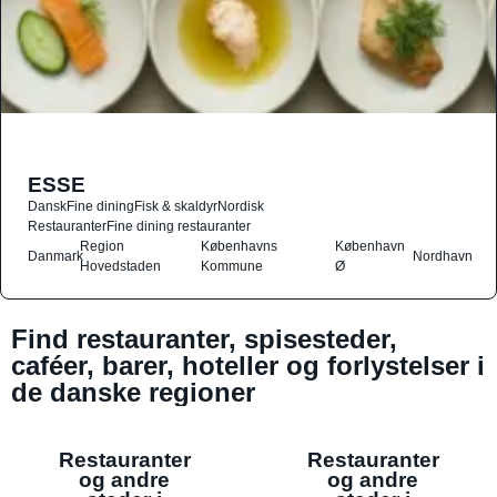
ESSE
Dansk
Fine dining
Fisk & skaldyr
Nordisk
Restauranter
Fine dining restauranter
Region
Københavns
København
Danmark
Nordhavn
Hovedstaden
Kommune
Ø
Find restauranter, spisesteder,
caféer, barer, hoteller og forlystelser i
de danske regioner
Restauranter
Restauranter
og andre
og andre