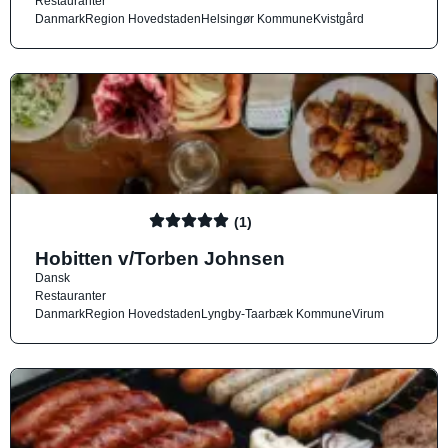
Restauranter
Danmark
Region Hovedstaden
Helsingør Kommune
Kvistgård
(1)
Hobitten v/Torben Johnsen
Dansk
Restauranter
Danmark
Region Hovedstaden
Lyngby-Taarbæk Kommune
Virum