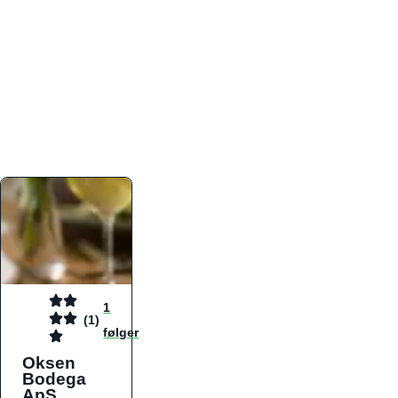
atmosfæren. Platformen er faktabaseret,
overskuelig og altid opdateret med de nyeste
informationer, hvilket gør den til det ideelle værktøj
for både lokale madelskere og turister på farten.
Find præcis den madtype og den stemning, der
passer til din næste middag, uanset hvor i landet
du befinder dig.
1
(1)
følger
Oksen
Bodega
ApS