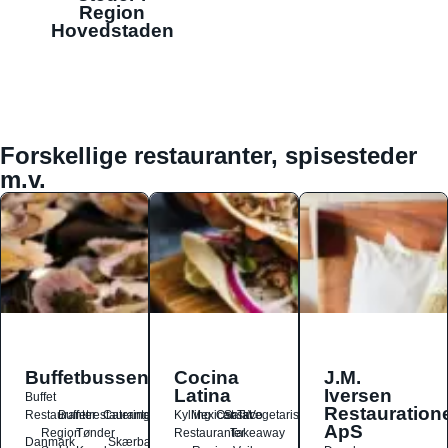
Region
Hovedstaden
Forskellige restauranter, spisesteder
m.v.
Buffetbussen
Cocina
J.M.
Latina
Iversen
Buffet
Restauration
Restauranter
Buffetrestauranter
Catering
Kylling
Mexicansk
Ost
Salat
Taco
Vegetarisk
ApS
Region
Tønder
Restauranter
Takeaway
Danmark
Skærbæk