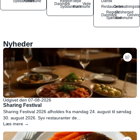
Syddanmark
Kommune
Region
Vejle
Dansk
Danmark
Vejle
Syddanmark
Kommune
Restauranter
Overnatningsst
Region
Odsherred
Danmark
Grevin
Sjælland
Kommune
Nyheder
Udgivet den 07-08-2026
Sharing Festival
Sharing Festival 2026 afholdes fra mandag 24. august til søndag
30. august 2026. Syv restauranter de...
Læs mere →