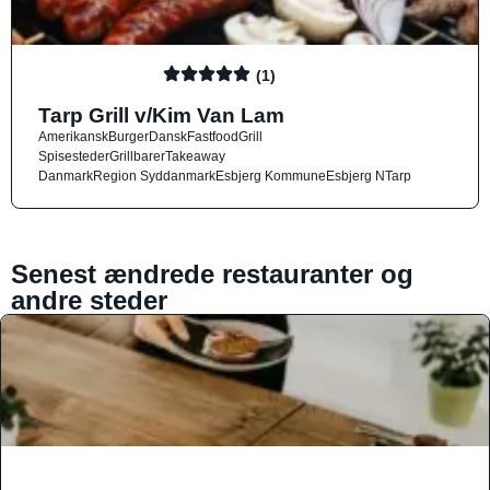
(1)
Tarp Grill v/Kim Van Lam
Amerikansk
Burger
Dansk
Fastfood
Grill
Spisesteder
Grillbarer
Takeaway
Danmark
Region Syddanmark
Esbjerg Kommune
Esbjerg N
Tarp
Senest ændrede restauranter og
andre steder