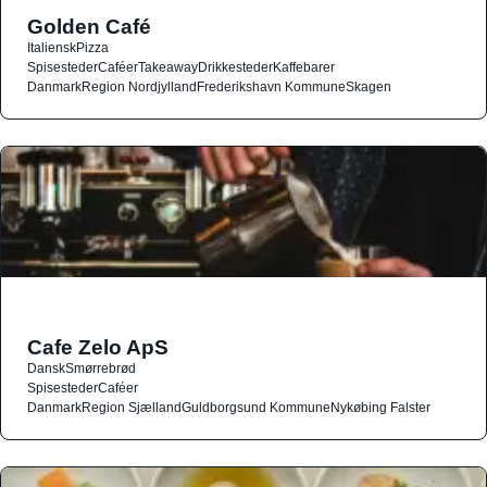
Golden Café
Italiensk
Pizza
Spisesteder
Caféer
Takeaway
Drikkesteder
Kaffebarer
Danmark
Region Nordjylland
Frederikshavn Kommune
Skagen
Cafe Zelo ApS
Dansk
Smørrebrød
Spisesteder
Caféer
Danmark
Region Sjælland
Guldborgsund Kommune
Nykøbing Falster