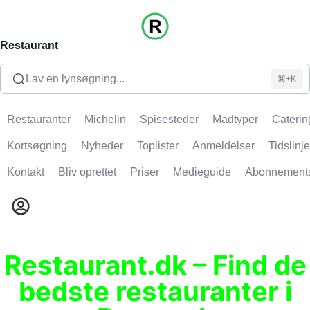
Restaurant
Lav en lynsøgning...
⌘+K
Restauranter
Michelin
Spisesteder
Madtyper
Caterin
Kortsøgning
Nyheder
Toplister
Anmeldelser
Tidslinje
Kontakt
Bliv oprettet
Priser
Medieguide
Abonnement
Restaurant.dk – Find de
bedste restauranter i