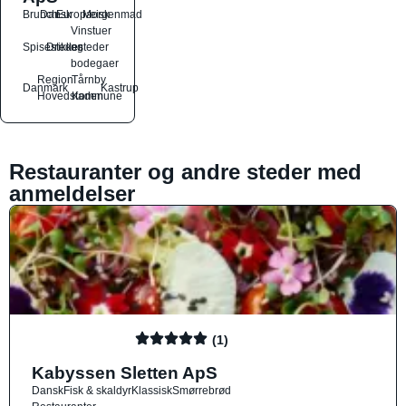
Brunch
Dansk
Europæisk
Morgenmad
Vinstuer
Spisesteder
Drikkesteder
og
bodegaer
Region
Tårnby
Danmark
Kastrup
Hovedstaden
Kommune
Restauranter og andre steder med
anmeldelser
(1)
Kabyssen Sletten ApS
Dansk
Fisk & skaldyr
Klassisk
Smørrebrød