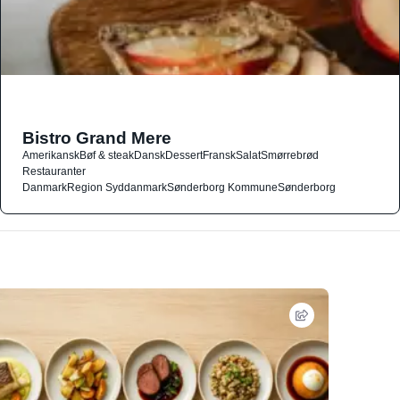
Bistro Grand Mere
Amerikansk
Bøf & steak
Dansk
Dessert
Fransk
Salat
Smørrebrød
Restauranter
Danmark
Region Syddanmark
Sønderborg Kommune
Sønderborg