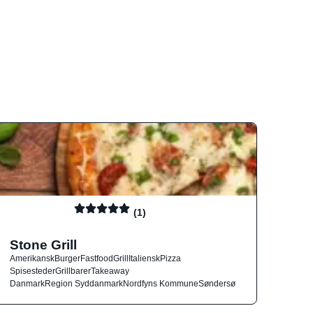
(1)
Stone Grill
Amerikansk
Burger
Fastfood
Grill
Italiensk
Pizza
Spisesteder
Grillbarer
Takeaway
Danmark
Region Syddanmark
Nordfyns Kommune
Søndersø