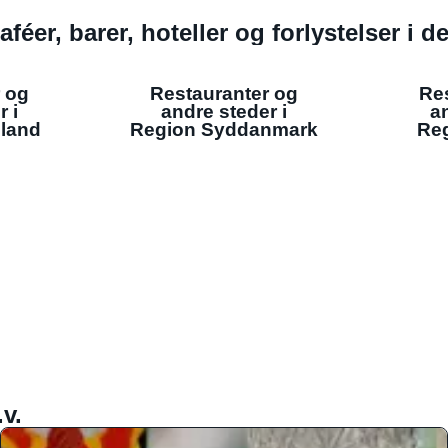
aféer, barer, hoteller og forlystelser i 
 og
Restauranter og
Re
r i
andre steder i
an
lland
Region Syddanmark
Reg
v.