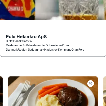
Fole Høkerkro ApS
Buffet
Dansk
Klassisk
Restauranter
Buffetrestauranter
Drikkesteder
Kroer
Danmark
Region Syddanmark
Haderslev Kommune
Gram
Fole