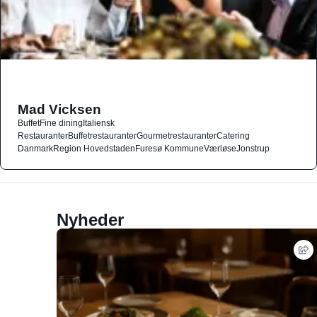
Mad Vicksen
Buffet
Fine dining
Italiensk
Restauranter
Buffetrestauranter
Gourmetrestauranter
Catering
Danmark
Region Hovedstaden
Furesø Kommune
Værløse
Jonstrup
Nyheder