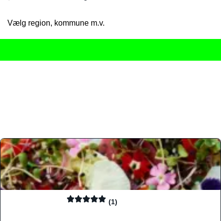
Vælg region, kommune m.v.
Her får du det komplette overblik
over Danmarks mange spisested
gourmetoplevelser på tværs af alle landets byer og regioner.
Søgningen er gjort enkel, så du hurtigt kan filtrere efter madtyp
informationer, hvilket gør den til det ideelle værktøj for både lo
Find præcis den madtype og den stemning, der passer til din næ
(1)