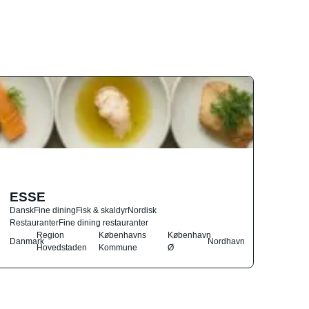
ESSE
Dansk
Fine dining
Fisk & skaldyr
Nordisk
Restauranter
Fine dining restauranter
Region
Københavns
København
Danmark
Nordhavn
Hovedstaden
Kommune
Ø