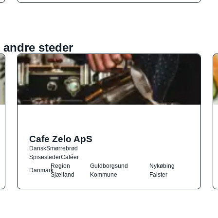
 andre steder
Cafe Zelo ApS
Dansk
Smørrebrød
Spisesteder
Caféer
Region
Guldborgsund
Nykøbing
Danmark
Sjælland
Kommune
Falster