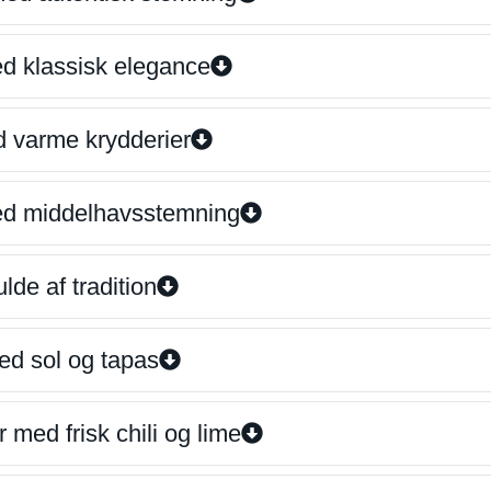
ed klassisk elegance
d varme krydderier
ed middelhavsstemning
lde af tradition
ed sol og tapas
 med frisk chili og lime