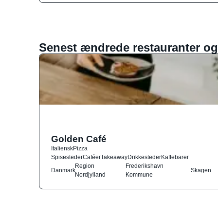
Senest ændrede restauranter og
Golden Café
Italiensk
Pizza
Spisesteder
Caféer
Takeaway
Drikkesteder
Kaffebarer
Region
Frederikshavn
Danmark
Skagen
Nordjylland
Kommune