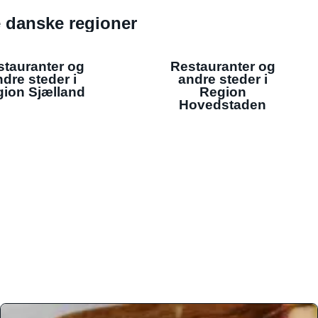
de danske regioner
stauranter og
Restauranter og
dre steder i
andre steder i
ion Sjælland
Region
Hovedstaden