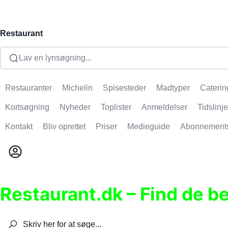
Restaurant
Lav en lynsøgning...
Restauranter
Michelin
Spisesteder
Madtyper
Caterin
Kortsøgning
Nyheder
Toplister
Anmeldelser
Tidslinje
Kontakt
Bliv oprettet
Priser
Medieguide
Abonnement
Restaurant.dk – Find de b
Søg efter restauranter, spisesteder, caféer, bare