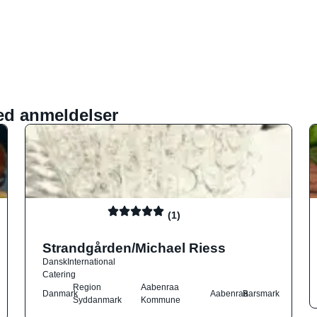
ed anmeldelser
(1)
Strandgården/Michael Riess
Dansk
International
Catering
Region
Aabenraa
Danmark
Aabenraa
Barsmark
Syddanmark
Kommune