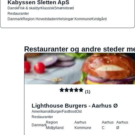
Kabyssen Sletten ApS
Dansk
Fisk & skaldyr
Klassisk
Smørrebrød
Restauranter
Danmark
Region Hovedstaden
Helsingør Kommune
Kvistgård
Restauranter og andre steder m
(1)
Lighthouse Burgers - Aarhus Ø
Amerikansk
Burger
Fastfood
Ost
Restauranter
Region
Aarhus
Aarhus
Aarhus
Danmark
Midtjylland
Kommune
C
Ø