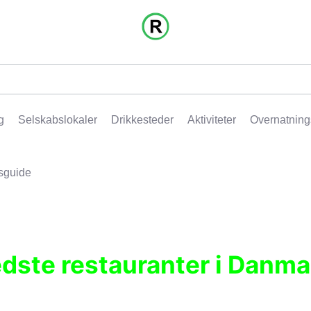
g
Selskabslokaler
Drikkesteder
Aktiviteter
Overnatning
sguide
edste restauranter i Danma
r, pubber, hoteller og aktiviteter.