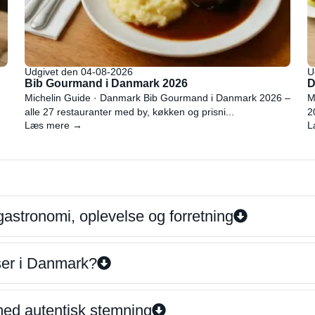
Udgivet den 04-08-2026
U
Bib Gourmand i Danmark 2026
D
Michelin Guide · Danmark Bib Gourmand i Danmark 2026 –
M
alle 27 restauranter med by, køkken og prisni...
2
Læs mere →
L
gastronomi, oplevelse og forretning
iser i Danmark?
 med autentisk stemning