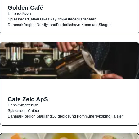
Golden Café
Italiensk
Pizza
Spisesteder
Caféer
Takeaway
Drikkesteder
Kaffebarer
Danmark
Region Nordjylland
Frederikshavn Kommune
Skagen
Cafe Zelo ApS
Dansk
Smørrebrød
Spisesteder
Caféer
Danmark
Region Sjælland
Guldborgsund Kommune
Nykøbing Falster