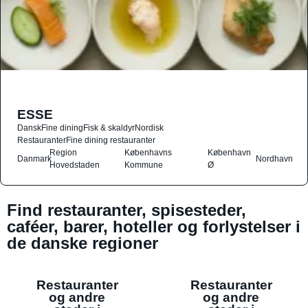
ESSE
Dansk
Fine dining
Fisk & skaldyr
Nordisk
Restauranter
Fine dining restauranter
Region
Københavns
København
Danmark
Nordhavn
Hovedstaden
Kommune
Ø
Find restauranter, spisesteder,
caféer, barer, hoteller og forlystelser i
de danske regioner
Restauranter
Restauranter
og andre
og andre