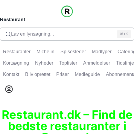
Restaurant
Lav en lynsøgning...
⌘+K
Restauranter
Michelin
Spisesteder
Madtyper
Caterin
Kortsøgning
Nyheder
Toplister
Anmeldelser
Tidslinje
Kontakt
Bliv oprettet
Priser
Medieguide
Abonnement
Restaurant.dk – Find de
bedste restauranter i