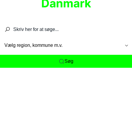
Danmark
Søg efter restauranter, spisesteder, caféer,
barer, pubber, hoteller og aktiviteter.
Vælg region, kommune m.v.
Søg
Her får du det komplette overblik
over
Danmarks mange spisesteder, caféer og
restauranter samlet ét sted. Vi gør det nemt for
dig at opdage alt fra skjulte lokale favoritter til
eksklusive gourmetoplevelser på tværs af alle
landets byer og regioner.
Søgningen er gjort enkel, så du hurtigt kan filtrere
efter madtype, lokation eller specifikke ønsker til