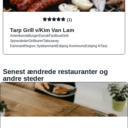
(1)
Tarp Grill v/Kim Van Lam
Amerikansk
Burger
Dansk
Fastfood
Grill
Spisesteder
Grillbarer
Takeaway
Danmark
Region Syddanmark
Esbjerg Kommune
Esbjerg N
Tarp
Senest ændrede restauranter og
andre steder