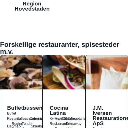
Region
Hovedstaden
Forskellige restauranter, spisesteder
m.v.
Buffetbussen
Cocina
J.M.
Latina
Iversen
Buffet
Restauration
Restauranter
Buffetrestauranter
Catering
Kylling
Mexicansk
Ost
Salat
Taco
Vegetarisk
ApS
Region
Tønder
Restauranter
Takeaway
Danmark
Skærbæk