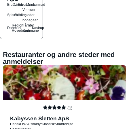
Brunch
Dansk
Europæisk
Morgenmad
Vinstuer
Spisesteder
Drikkesteder
og
bodegaer
Region
Tårnby
Danmark
Kastrup
Hovedstaden
Kommune
Restauranter og andre steder med
anmeldelser
(1)
Kabyssen Sletten ApS
Dansk
Fisk & skaldyr
Klassisk
Smørrebrød