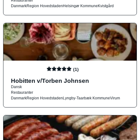
Restauranter
Danmark
Region Hovedstaden
Helsingør Kommune
Kvistgård
(1)
Hobitten v/Torben Johnsen
Dansk
Restauranter
Danmark
Region Hovedstaden
Lyngby-Taarbæk Kommune
Virum