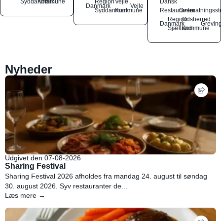
Syddanmark
Kommune
Region
Vejle
Dansk
Danmark
Vejle
Syddanmark
Kommune
Restauranter
Overnatningsst
Region
Odsherred
Danmark
Grevin
Sjælland
Kommune
Nyheder
Udgivet den 07-08-2026
Sharing Festival
Sharing Festival 2026 afholdes fra mandag 24. august til søndag
30. august 2026. Syv restauranter de...
Læs mere →