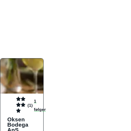
atmosfæren. Platformen er faktabaseret,
overskuelig og altid opdateret med de nyeste
informationer, hvilket gør den til det ideelle værktøj
for både lokale madelskere og turister på farten.
Find præcis den madtype og den stemning, der
passer til din næste middag, uanset hvor i landet
du befinder dig.
1
(1)
følger
Oksen
Bodega
ApS