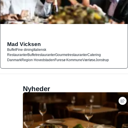
Mad Vicksen
Buffet
Fine dining
Italiensk
Restauranter
Buffetrestauranter
Gourmetrestauranter
Catering
Danmark
Region Hovedstaden
Furesø Kommune
Værløse
Jonstrup
Nyheder