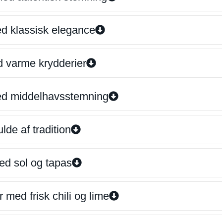
ed klassisk elegance
d varme krydderier
ed middelhavsstemning
lde af tradition
ed sol og tapas
 med frisk chili og lime