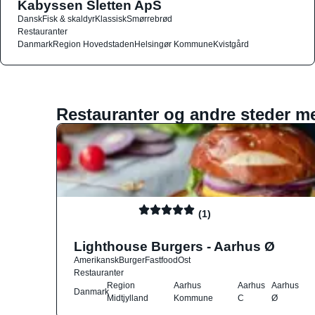
Kabyssen Sletten ApS
Dansk
Fisk & skaldyr
Klassisk
Smørrebrød
Restauranter
Danmark
Region Hovedstaden
Helsingør Kommune
Kvistgård
Restauranter og andre steder m
(1)
Lighthouse Burgers - Aarhus Ø
Amerikansk
Burger
Fastfood
Ost
Restauranter
Region
Aarhus
Aarhus
Aarhus
Danmark
Midtjylland
Kommune
C
Ø