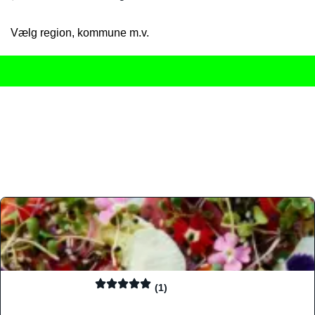
Vælg region, kommune m.v.
Her får du det komplette overblik
over Danmarks mange spisested
gourmetoplevelser på tværs af alle landets byer og regioner.
Søgningen er gjort enkel, så du hurtigt kan filtrere efter madtyp
informationer, hvilket gør den til det ideelle værktøj for både lo
Find præcis den madtype og den stemning, der passer til din næ
(1)