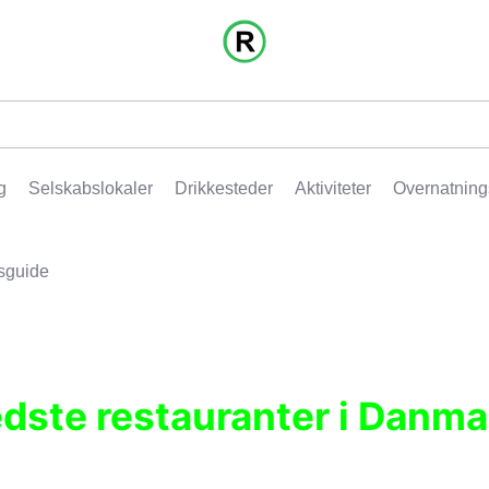
g
Selskabslokaler
Drikkesteder
Aktiviteter
Overnatning
sguide
edste restauranter i Danma
r, pubber, hoteller og aktiviteter.