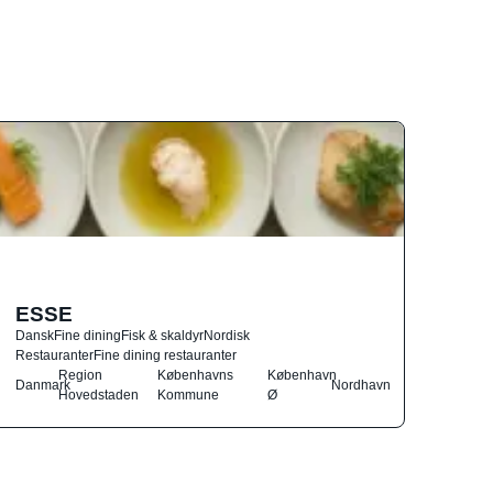
ESSE
Dansk
Fine dining
Fisk & skaldyr
Nordisk
Restauranter
Fine dining restauranter
Region
Københavns
København
Danmark
Nordhavn
Hovedstaden
Kommune
Ø