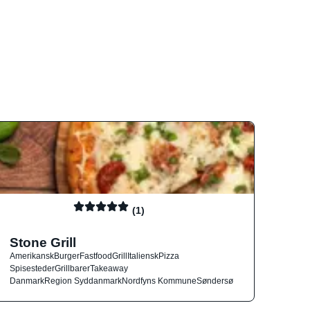
(1)
Stone Grill
Amerikansk
Burger
Fastfood
Grill
Italiensk
Pizza
Spisesteder
Grillbarer
Takeaway
Danmark
Region Syddanmark
Nordfyns Kommune
Søndersø