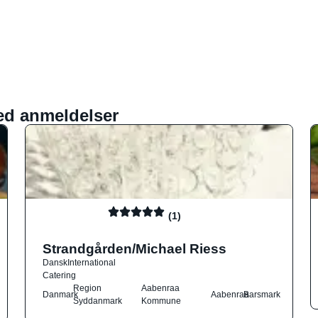
ed anmeldelser
(1)
Strandgården/Michael Riess
Dansk
International
Catering
Region
Aabenraa
Danmark
Aabenraa
Barsmark
Syddanmark
Kommune