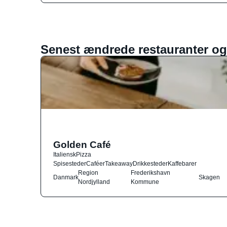
Senest ændrede restauranter og
Golden Café
Italiensk
Pizza
Spisesteder
Caféer
Takeaway
Drikkesteder
Kaffebarer
Region
Frederikshavn
Danmark
Skagen
Nordjylland
Kommune