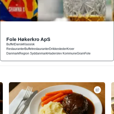
Fole Høkerkro ApS
Buffet
Dansk
Klassisk
Restauranter
Buffetrestauranter
Drikkesteder
Kroer
Danmark
Region Syddanmark
Haderslev Kommune
Gram
Fole