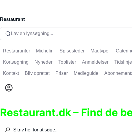
Restaurant
Lav en lynsøgning...
Restauranter
Michelin
Spisesteder
Madtyper
Caterin
Kortsøgning
Nyheder
Toplister
Anmeldelser
Tidslinje
Kontakt
Bliv oprettet
Priser
Medieguide
Abonnement
Restaurant.dk – Find de b
Søg efter restauranter, spisesteder, caféer, bare