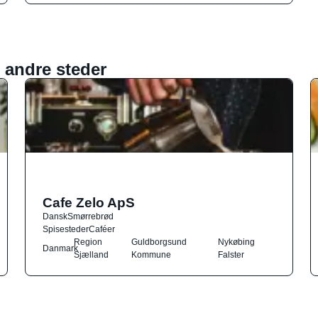
 andre steder
Cafe Zelo ApS
Dansk
Smørrebrød
Spisesteder
Caféer
Region
Guldborgsund
Nykøbing
Danmark
Sjælland
Kommune
Falster