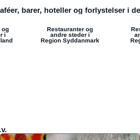
aféer, barer, hoteller og forlystelser i 
 og
Restauranter og
Re
r i
andre steder i
an
lland
Region Syddanmark
Reg
v.