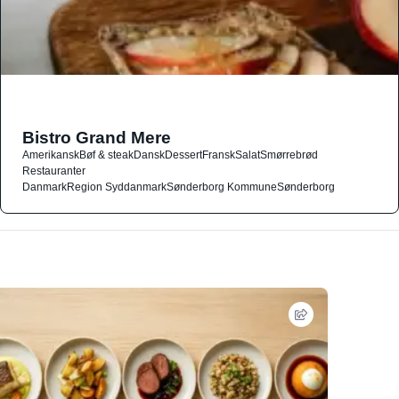
Bistro Grand Mere
Amerikansk
Bøf & steak
Dansk
Dessert
Fransk
Salat
Smørrebrød
Restauranter
Danmark
Region Syddanmark
Sønderborg Kommune
Sønderborg