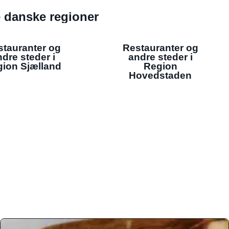
de danske regioner
stauranter og
Restauranter og
dre steder i
andre steder i
ion Sjælland
Region
Hovedstaden