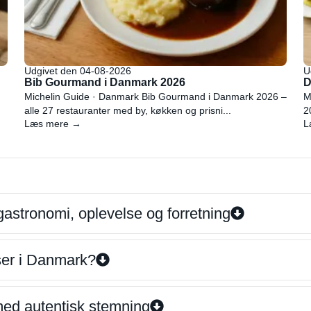
Udgivet den 04-08-2026
U
Bib Gourmand i Danmark 2026
D
Michelin Guide · Danmark Bib Gourmand i Danmark 2026 –
M
alle 27 restauranter med by, køkken og prisni...
2
Læs mere →
L
gastronomi, oplevelse og forretning
iser i Danmark?
 med autentisk stemning