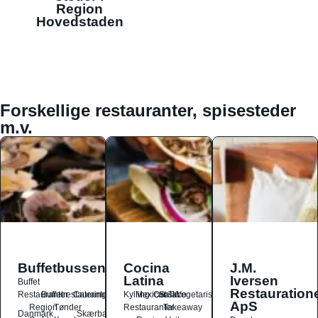
Region
Hovedstaden
Forskellige restauranter, spisesteder
m.v.
Buffetbussen
Cocina
J.M.
Latina
Iversen
Buffet
Restauration
Restauranter
Buffetrestauranter
Catering
Kylling
Mexicansk
Ost
Salat
Taco
Vegetarisk
ApS
Region
Tønder
Restauranter
Takeaway
Danmark
Skærbæk