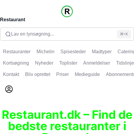
Restaurant
Lav en lynsøgning...
⌘+K
Restauranter
Michelin
Spisesteder
Madtyper
Caterin
Kortsøgning
Nyheder
Toplister
Anmeldelser
Tidslinje
Kontakt
Bliv oprettet
Priser
Medieguide
Abonnement
Restaurant.dk – Find de
bedste restauranter i