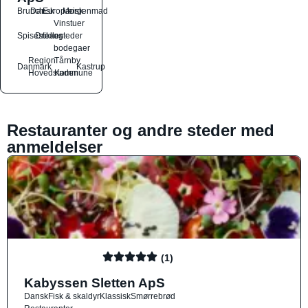
Brunch
Dansk
Europæisk
Morgenmad
Vinstuer
Spisesteder
Drikkesteder
og
bodegaer
Region
Tårnby
Danmark
Kastrup
Hovedstaden
Kommune
Restauranter og andre steder med
anmeldelser
(1)
Kabyssen Sletten ApS
Dansk
Fisk & skaldyr
Klassisk
Smørrebrød