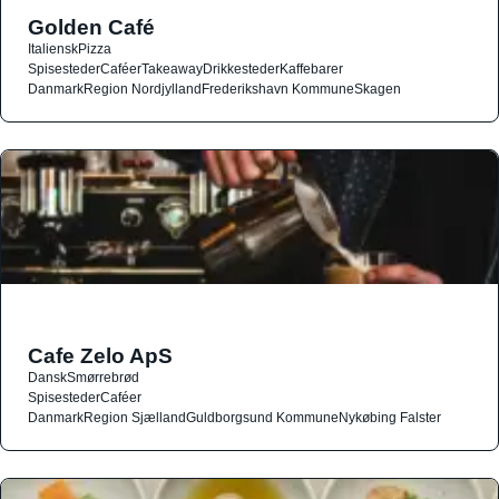
Golden Café
Italiensk
Pizza
Spisesteder
Caféer
Takeaway
Drikkesteder
Kaffebarer
Danmark
Region Nordjylland
Frederikshavn Kommune
Skagen
Cafe Zelo ApS
Dansk
Smørrebrød
Spisesteder
Caféer
Danmark
Region Sjælland
Guldborgsund Kommune
Nykøbing Falster