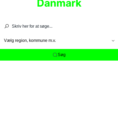
Danmark
Søg efter restauranter, spisesteder, caféer,
barer, pubber, hoteller og aktiviteter.
Vælg region, kommune m.v.
Søg
Her får du det komplette overblik
over
Danmarks mange spisesteder, caféer og
restauranter samlet ét sted. Vi gør det nemt for
dig at opdage alt fra skjulte lokale favoritter til
eksklusive gourmetoplevelser på tværs af alle
landets byer og regioner.
Søgningen er gjort enkel, så du hurtigt kan filtrere
efter madtype, lokation eller specifikke ønsker til