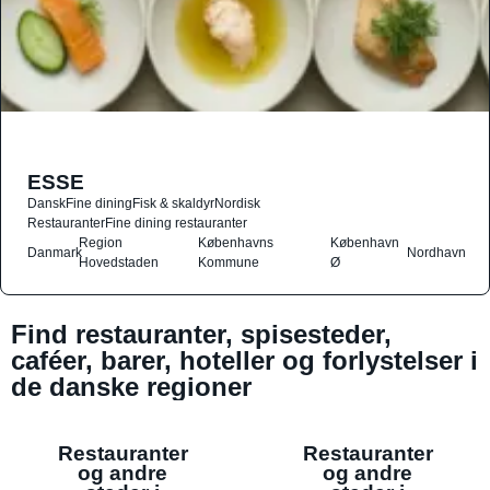
ESSE
Dansk
Fine dining
Fisk & skaldyr
Nordisk
Restauranter
Fine dining restauranter
Region
Københavns
København
Danmark
Nordhavn
Hovedstaden
Kommune
Ø
Find restauranter, spisesteder,
caféer, barer, hoteller og forlystelser i
de danske regioner
Restauranter
Restauranter
og andre
og andre