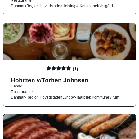
Restauranter
Danmark
Region Hovedstaden
Helsingør Kommune
Kvistgård
(1)
Hobitten v/Torben Johnsen
Dansk
Restauranter
Danmark
Region Hovedstaden
Lyngby-Taarbæk Kommune
Virum