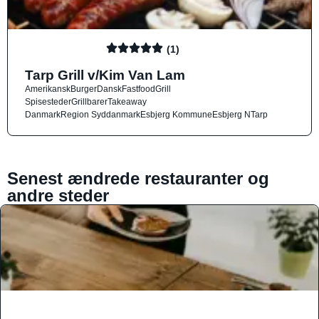
(1)
Tarp Grill v/Kim Van Lam
Amerikansk
Burger
Dansk
Fastfood
Grill
Spisesteder
Grillbarer
Takeaway
Danmark
Region Syddanmark
Esbjerg Kommune
Esbjerg N
Tarp
Senest ændrede restauranter og
andre steder