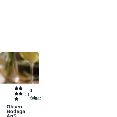
atmosfæren. Platformen er faktabaseret,
overskuelig og altid opdateret med de nyeste
informationer, hvilket gør den til det ideelle værktøj
for både lokale madelskere og turister på farten.
Find præcis den madtype og den stemning, der
passer til din næste middag, uanset hvor i landet
du befinder dig.
1
(1)
følger
Oksen
Bodega
ApS