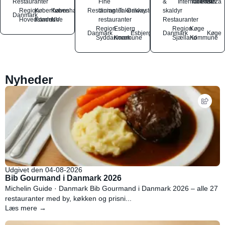
Restauranter
Fine
&
International
Italiensk
Pasta
Pizza
Region
Københavns
København
Restauranter
dining
Takeaway
Drikkesteder
skaldyr
Danmark
Hovedstaden
Kommune
NV
restauranter
Restauranter
Region
Esbjerg
Region
Køge
Danmark
Esbjerg
Danmark
Køge
Syddanmark
Kommune
Sjælland
Kommune
Nyheder
Udgivet den 04-08-2026
Bib Gourmand i Danmark 2026
Michelin Guide · Danmark Bib Gourmand i Danmark 2026 – alle 27
restauranter med by, køkken og prisni...
Læs mere →