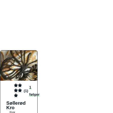
atmosfæren. Platformen er faktabaseret,
overskuelig og altid opdateret med de nyeste
informationer, hvilket gør den til det ideelle værktøj
for både lokale madelskere og turister på farten.
Find præcis den madtype og den stemning, der
passer til din næste middag, uanset hvor i landet
du befinder dig.
1
(1)
følger
Søllerød
Kro
Fisk