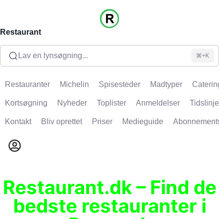
Restaurant
Lav en lynsøgning...
⌘+K
Restauranter
Michelin
Spisesteder
Madtyper
Caterin
Kortsøgning
Nyheder
Toplister
Anmeldelser
Tidslinje
Kontakt
Bliv oprettet
Priser
Medieguide
Abonnement
Restaurant.dk – Find de
bedste restauranter i