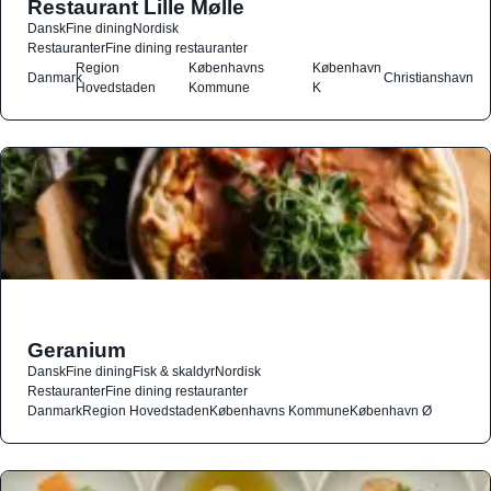
Restaurant Lille Mølle
Dansk
Fine dining
Nordisk
Restauranter
Fine dining restauranter
Region
Københavns
København
Danmark
Christianshavn
Hovedstaden
Kommune
K
Geranium
Dansk
Fine dining
Fisk & skaldyr
Nordisk
Restauranter
Fine dining restauranter
Danmark
Region Hovedstaden
Københavns Kommune
København Ø