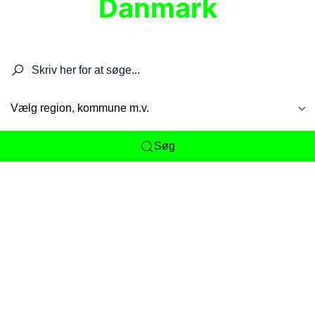
Danmark
Søg efter restauranter, spisesteder, caféer,
barer, pubber, hoteller og aktiviteter.
Vælg region, kommune m.v.
Søg
Her får du det komplette overblik
over
Danmarks mange spisesteder, caféer og
restauranter samlet ét sted. Vi gør det nemt for
dig at opdage alt fra skjulte lokale favoritter til
eksklusive gourmetoplevelser på tværs af alle
landets byer og regioner.
Søgningen er gjort enkel, så du hurtigt kan filtrere
efter madtype, lokation eller specifikke ønsker til