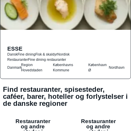
ESSE
Dansk
Fine dining
Fisk & skaldyr
Nordisk
Restauranter
Fine dining restauranter
Region
Københavns
København
Danmark
Nordhavn
Hovedstaden
Kommune
Ø
Find restauranter, spisesteder,
caféer, barer, hoteller og forlystelser i
de danske regioner
Restauranter
Restauranter
og andre
og andre