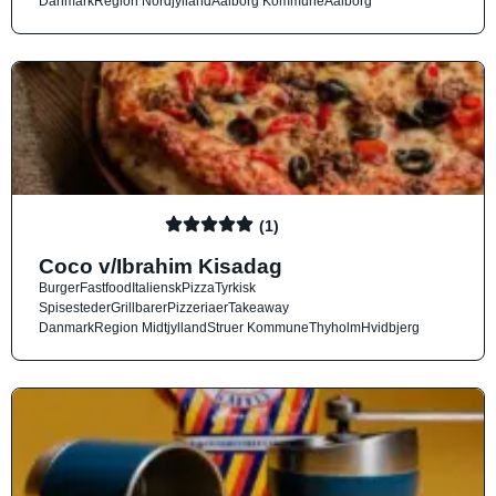
Danmark
Region Nordjylland
Aalborg Kommune
Aalborg
(1)
Coco v/Ibrahim Kisadag
Burger
Fastfood
Italiensk
Pizza
Tyrkisk
Spisesteder
Grillbarer
Pizzeriaer
Takeaway
Danmark
Region Midtjylland
Struer Kommune
Thyholm
Hvidbjerg