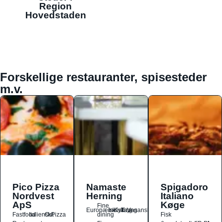
Region
Hovedstaden
Forskellige restauranter, spisesteder
m.v.
Pico Pizza
Namaste
Spigadoro
Nordvest
Herning
Italiano
ApS
Køge
Fine
Europæisk
Indisk
Kylling
Tapas
Vegansk
Fastfood
Italiensk
Ost
Pizza
dining
Fisk