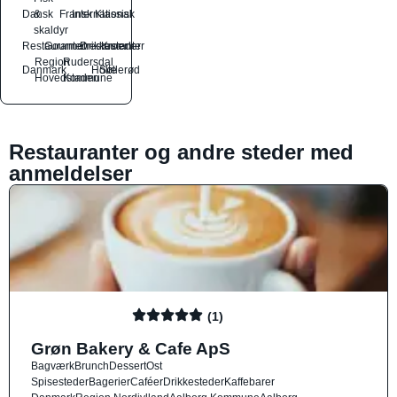
Dansk
&
Fransk
International
Klassisk
skaldyr
Restauranter
Gourmetrestauranter
Drikkesteder
Kroer
Region
Rudersdal
Danmark
Holte
Søllerød
Hovedstaden
Kommune
Restauranter og andre steder med
anmeldelser
(1)
Grøn Bakery & Cafe ApS
Bagværk
Brunch
Dessert
Ost
Spisesteder
Bagerier
Caféer
Drikkesteder
Kaffebarer