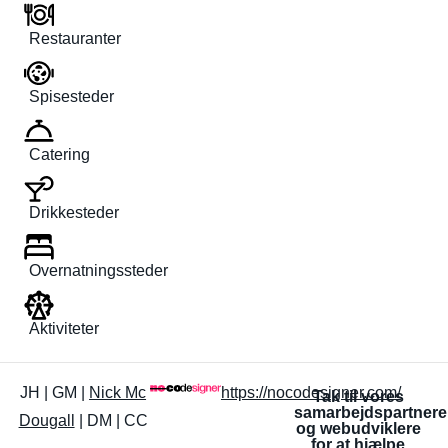
Restauranter
Spisesteder
Catering
Drikkesteder
Overnatningssteder
Aktiviteter
JH | GM |
Nick Mc
https://nocodesigner.com/
Tak til vores
samarbejdspartnere
Dougall
| DM | CC
og webudviklere
for at hjælpe