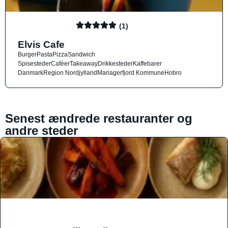
(1)
Elvis Cafe
Burger
Pasta
Pizza
Sandwich
Spisesteder
Caféer
Takeaway
Drikkesteder
Kaffebarer
Danmark
Region Nordjylland
Mariagerfjord Kommune
Hobro
Senest ændrede restauranter og
andre steder