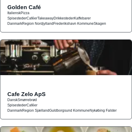
Golden Café
Italiensk
Pizza
Spisesteder
Caféer
Takeaway
Drikkesteder
Kaffebarer
Danmark
Region Nordjylland
Frederikshavn Kommune
Skagen
Cafe Zelo ApS
Dansk
Smørrebrød
Spisesteder
Caféer
Danmark
Region Sjælland
Guldborgsund Kommune
Nykøbing Falster