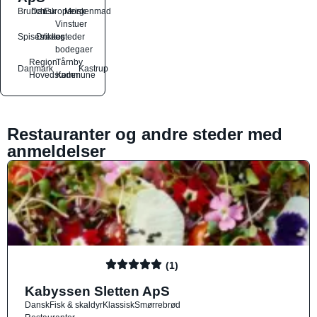
Brunch
Dansk
Europæisk
Morgenmad
Vinstuer
Spisesteder
Drikkesteder
og
bodegaer
Region
Tårnby
Danmark
Kastrup
Hovedstaden
Kommune
Restauranter og andre steder med
anmeldelser
(1)
Kabyssen Sletten ApS
Dansk
Fisk & skaldyr
Klassisk
Smørrebrød