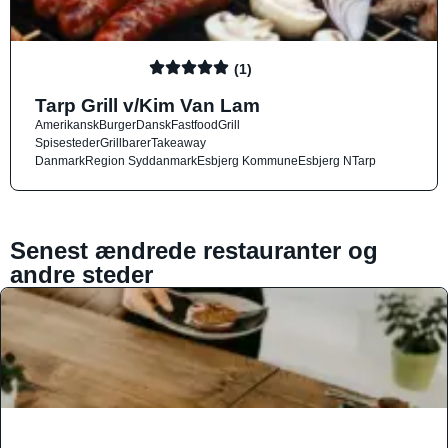
(1)
Tarp Grill v/Kim Van Lam
Amerikansk
Burger
Dansk
Fastfood
Grill
Spisesteder
Grillbarer
Takeaway
Danmark
Region Syddanmark
Esbjerg Kommune
Esbjerg N
Tarp
Senest ændrede restauranter og
andre steder