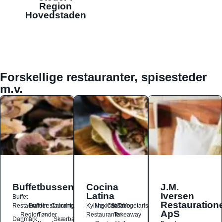
Region
Hovedstaden
Forskellige restauranter, spisesteder
m.v.
Buffetbussen
Cocina
J.M.
Latina
Iversen
Buffet
Restauration
Restauranter
Buffetrestauranter
Catering
Kylling
Mexicansk
Ost
Salat
Taco
Vegetarisk
ApS
Region
Tønder
Restauranter
Takeaway
Danmark
Skærbæk