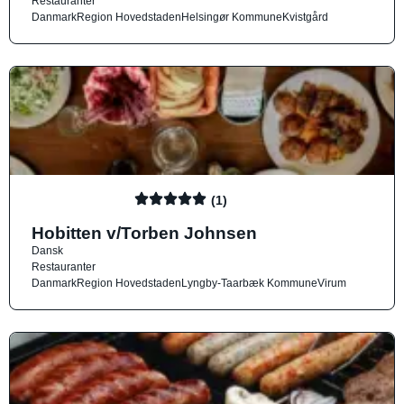
Restauranter
Danmark
Region Hovedstaden
Helsingør Kommune
Kvistgård
(1)
Hobitten v/Torben Johnsen
Dansk
Restauranter
Danmark
Region Hovedstaden
Lyngby-Taarbæk Kommune
Virum