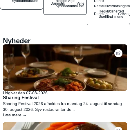
Syddanmark
Kommune
Region
Vejle
Dansk
Danmark
Vejle
Syddanmark
Kommune
Restauranter
Overnatningsst
Region
Odsherred
Danmark
Grevin
Sjælland
Kommune
Nyheder
Udgivet den 07-08-2026
Sharing Festival
Sharing Festival 2026 afholdes fra mandag 24. august til søndag
30. august 2026. Syv restauranter de...
Læs mere →