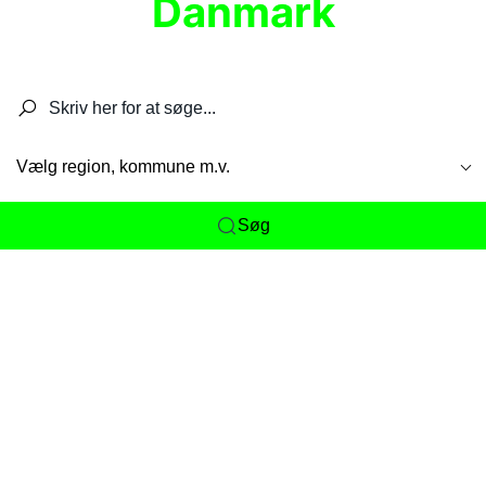
Danmark
Søg efter restauranter, spisesteder, caféer,
barer, pubber, hoteller og aktiviteter.
Vælg region, kommune m.v.
Søg
Her får du det komplette overblik
over
Danmarks mange spisesteder, caféer og
restauranter samlet ét sted. Vi gør det nemt for
dig at opdage alt fra skjulte lokale favoritter til
eksklusive gourmetoplevelser på tværs af alle
landets byer og regioner.
Søgningen er gjort enkel, så du hurtigt kan filtrere
efter madtype, lokation eller specifikke ønsker til