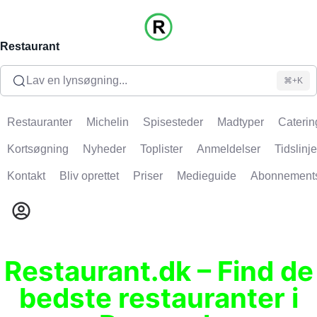
Restaurant
Lav en lynsøgning...
⌘+K
Restauranter
Michelin
Spisesteder
Madtyper
Caterin
Kortsøgning
Nyheder
Toplister
Anmeldelser
Tidslinje
Kontakt
Bliv oprettet
Priser
Medieguide
Abonnement
Restaurant.dk – Find de
bedste restauranter i