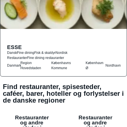
ESSE
Dansk
Fine dining
Fisk & skaldyr
Nordisk
Restauranter
Fine dining restauranter
Region
Københavns
København
Danmark
Nordhavn
Hovedstaden
Kommune
Ø
Find restauranter, spisesteder,
caféer, barer, hoteller og forlystelser i
de danske regioner
Restauranter
Restauranter
og andre
og andre