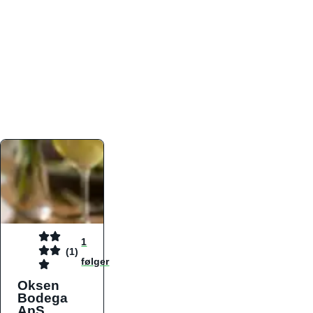
atmosfæren. Platformen er faktabaseret,
overskuelig og altid opdateret med de nyeste
informationer, hvilket gør den til det ideelle værktøj
for både lokale madelskere og turister på farten.
Find præcis den madtype og den stemning, der
passer til din næste middag, uanset hvor i landet
du befinder dig.
1
(1)
følger
Oksen
Bodega
ApS