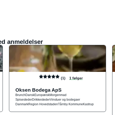
ed anmeldelser
(1)
1 følger
Oksen Bodega ApS
Brunch
Dansk
Europæisk
Morgenmad
Spisesteder
Drikkesteder
Vinstuer og bodegaer
Danmark
Region Hovedstaden
Tårnby Kommune
Kastrup