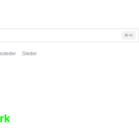
⌘+K
ssteder
Steder
rk