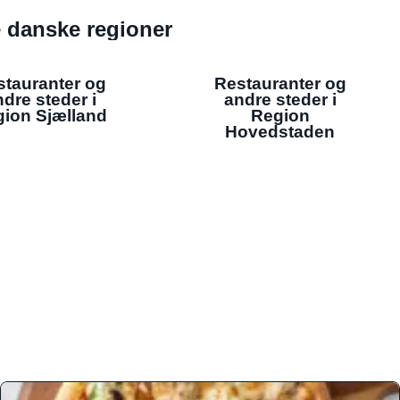
de danske regioner
stauranter og
Restauranter og
dre steder i
andre steder i
ion Sjælland
Region
Hovedstaden