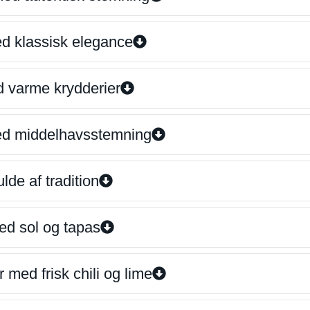
ed klassisk elegance
d varme krydderier
ed middelhavsstemning
lde af tradition
ed sol og tapas
 med frisk chili og lime