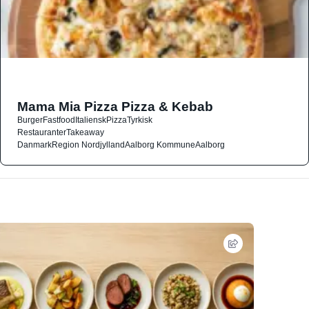
Mama Mia Pizza Pizza & Kebab
Burger
Fastfood
Italiensk
Pizza
Tyrkisk
Restauranter
Takeaway
Danmark
Region Nordjylland
Aalborg Kommune
Aalborg