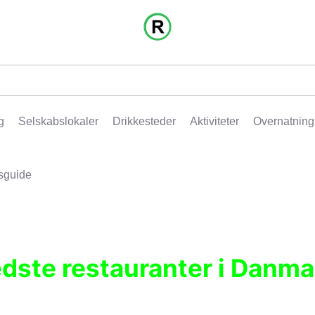
g
Selskabslokaler
Drikkesteder
Aktiviteter
Overnatning
sguide
edste restauranter i Danma
r, pubber, hoteller og aktiviteter.