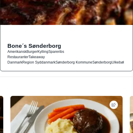
Bone´s Sønderborg
Amerikansk
Burger
Kylling
Spareribs
Restauranter
Takeaway
Danmark
Region Syddanmark
Sønderborg Kommune
Sønderborg
Ulkebøl