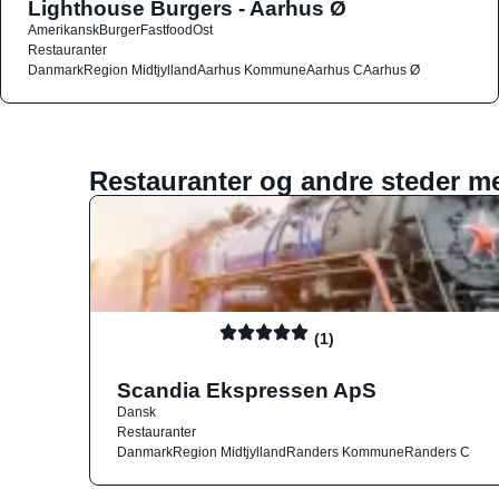
Lighthouse Burgers - Aarhus Ø
Amerikansk
Burger
Fastfood
Ost
Restauranter
Danmark
Region Midtjylland
Aarhus Kommune
Aarhus C
Aarhus Ø
Restauranter og andre steder m
(1)
Scandia Ekspressen ApS
Dansk
Restauranter
Danmark
Region Midtjylland
Randers Kommune
Randers C