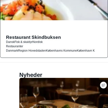
Restaurant Skindbuksen
Dansk
Fisk & skaldyr
Nordisk
Restauranter
Danmark
Region Hovedstaden
Københavns Kommune
København K
Nyheder