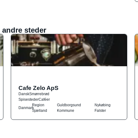
 andre steder
Cafe Zelo ApS
Dansk
Smørrebrød
Spisesteder
Caféer
Region
Guldborgsund
Nykøbing
Danmark
Sjælland
Kommune
Falster