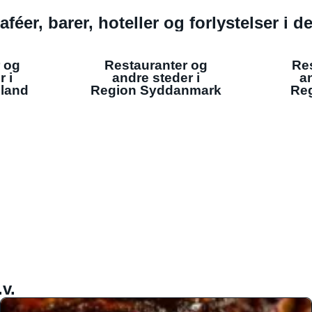
aféer, barer, hoteller og forlystelser i 
 og
Restauranter og
Re
r i
andre steder i
an
lland
Region Syddanmark
Reg
v.