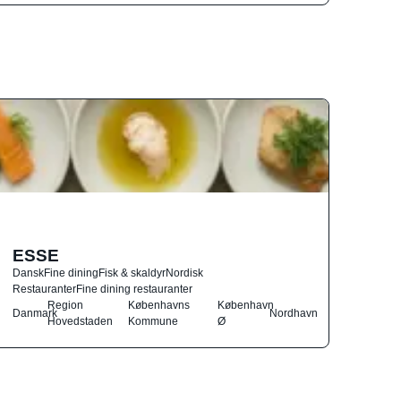
ESSE
Dansk
Fine dining
Fisk & skaldyr
Nordisk
Restauranter
Fine dining restauranter
Region
Københavns
København
Danmark
Nordhavn
Hovedstaden
Kommune
Ø