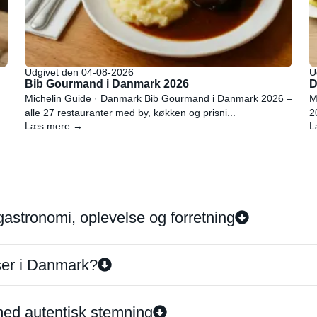
Udgivet den 04-08-2026
U
Bib Gourmand i Danmark 2026
D
Michelin Guide · Danmark Bib Gourmand i Danmark 2026 –
M
alle 27 restauranter med by, køkken og prisni...
2
Læs mere →
L
gastronomi, oplevelse og forretning
iser i Danmark?
 med autentisk stemning