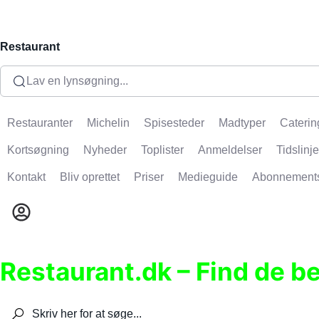
Restaurant
Lav en lynsøgning...
Restauranter
Michelin
Spisesteder
Madtyper
Caterin
Kortsøgning
Nyheder
Toplister
Anmeldelser
Tidslinje
Kontakt
Bliv oprettet
Priser
Medieguide
Abonnement
Restaurant.dk – Find de b
Søg efter restauranter, spisesteder, caféer, bare