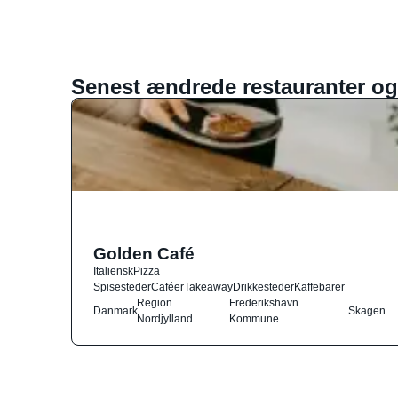
Senest ændrede restauranter og
Golden Café
Italiensk
Pizza
Spisesteder
Caféer
Takeaway
Drikkesteder
Kaffebarer
Region
Frederikshavn
Danmark
Skagen
Nordjylland
Kommune