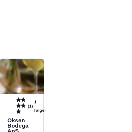
atmosfæren. Platformen er faktabaseret,
overskuelig og altid opdateret med de nyeste
informationer, hvilket gør den til det ideelle værktøj
for både lokale madelskere og turister på farten.
Find præcis den madtype og den stemning, der
passer til din næste middag, uanset hvor i landet
du befinder dig.
1
(1)
følger
Oksen
Bodega
ApS