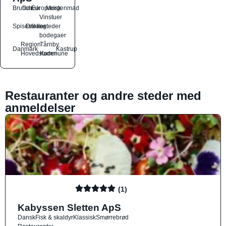
Brunch
Dansk
Europæisk
Morgenmad
Vinstuer
Spisesteder
Drikkesteder
og
bodegaer
Region
Tårnby
Danmark
Kastrup
Hovedstaden
Kommune
Restauranter og andre steder med
anmeldelser
(1)
Kabyssen Sletten ApS
Dansk
Fisk & skaldyr
Klassisk
Smørrebrød