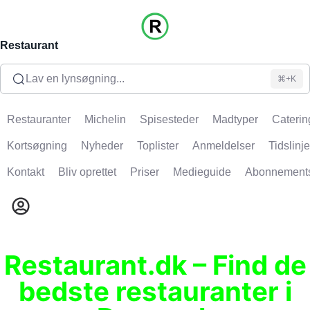
Restaurant
Lav en lynsøgning...
⌘+K
Restauranter
Michelin
Spisesteder
Madtyper
Caterin
Kortsøgning
Nyheder
Toplister
Anmeldelser
Tidslinje
Kontakt
Bliv oprettet
Priser
Medieguide
Abonnement
Restaurant.dk – Find de
bedste restauranter i