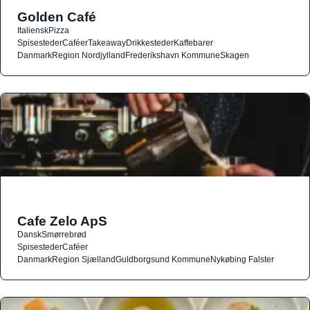
Golden Café
Italiensk
Pizza
Spisesteder
Caféer
Takeaway
Drikkesteder
Kaffebarer
Danmark
Region Nordjylland
Frederikshavn Kommune
Skagen
Cafe Zelo ApS
Dansk
Smørrebrød
Spisesteder
Caféer
Danmark
Region Sjælland
Guldborgsund Kommune
Nykøbing Falster