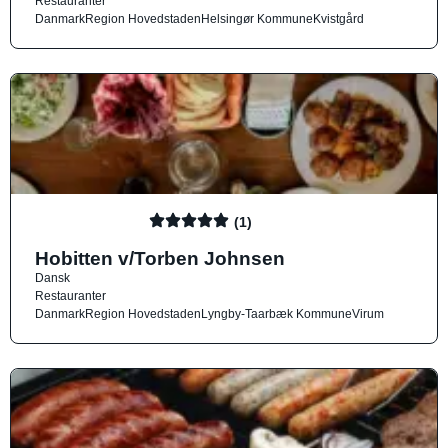
Restauranter
Danmark
Region Hovedstaden
Helsingør Kommune
Kvistgård
(1)
Hobitten v/Torben Johnsen
Dansk
Restauranter
Danmark
Region Hovedstaden
Lyngby-Taarbæk Kommune
Virum