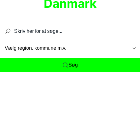
Danmark
Søg efter restauranter, spisesteder, caféer,
barer, pubber, hoteller og aktiviteter.
Vælg region, kommune m.v.
Søg
Her får du det komplette overblik
over
Danmarks mange spisesteder, caféer og
restauranter samlet ét sted. Vi gør det nemt for
dig at opdage alt fra skjulte lokale favoritter til
eksklusive gourmetoplevelser på tværs af alle
landets byer og regioner.
Søgningen er gjort enkel, så du hurtigt kan filtrere
efter madtype, lokation eller specifikke ønsker til