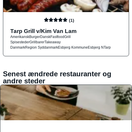
(1)
Tarp Grill v/Kim Van Lam
Amerikansk
Burger
Dansk
Fastfood
Grill
Spisesteder
Grillbarer
Takeaway
Danmark
Region Syddanmark
Esbjerg Kommune
Esbjerg N
Tarp
Senest ændrede restauranter og
andre steder