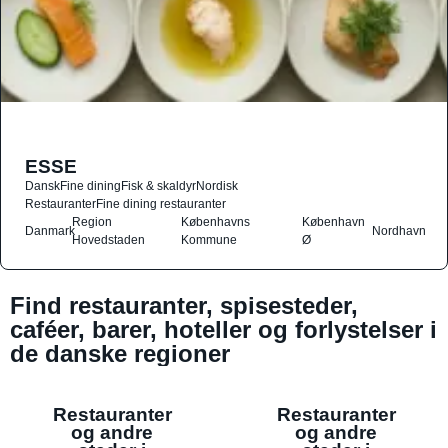
ESSE
Dansk
Fine dining
Fisk & skaldyr
Nordisk
Restauranter
Fine dining restauranter
Region
Københavns
København
Danmark
Nordhavn
Hovedstaden
Kommune
Ø
Find restauranter, spisesteder,
caféer, barer, hoteller og forlystelser i
de danske regioner
Restauranter
Restauranter
og andre
og andre