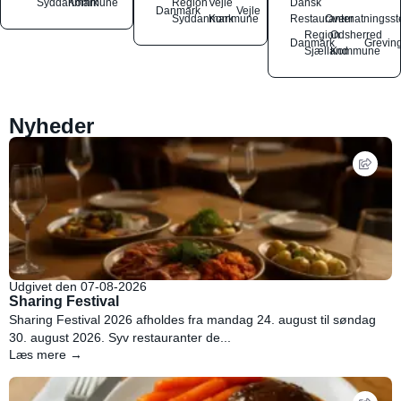
Syddanmark
Kommune
Region
Vejle
Dansk
Danmark
Vejle
Syddanmark
Kommune
Restauranter
Overnatningsst
Region
Odsherred
Danmark
Grevin
Sjælland
Kommune
Nyheder
Udgivet den 07-08-2026
Sharing Festival
Sharing Festival 2026 afholdes fra mandag 24. august til søndag
30. august 2026. Syv restauranter de...
Læs mere →