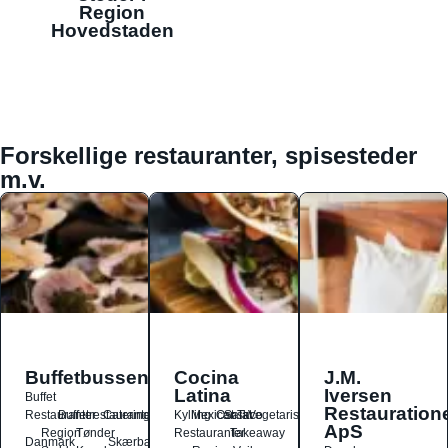
Region
Hovedstaden
Forskellige restauranter, spisesteder
m.v.
Buffetbussen
Cocina
J.M.
Latina
Iversen
Buffet
Restauration
Restauranter
Buffetrestauranter
Catering
Kylling
Mexicansk
Ost
Salat
Taco
Vegetarisk
ApS
Region
Tønder
Restauranter
Takeaway
Danmark
Skærbæk