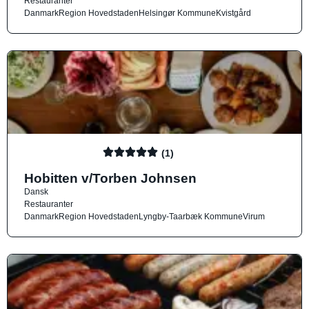
Restauranter
Danmark
Region Hovedstaden
Helsingør Kommune
Kvistgård
(1)
Hobitten v/Torben Johnsen
Dansk
Restauranter
Danmark
Region Hovedstaden
Lyngby-Taarbæk Kommune
Virum