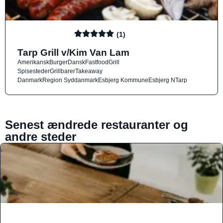
(1)
Tarp Grill v/Kim Van Lam
Amerikansk
Burger
Dansk
Fastfood
Grill
Spisesteder
Grillbarer
Takeaway
Danmark
Region Syddanmark
Esbjerg Kommune
Esbjerg N
Tarp
Senest ændrede restauranter og
andre steder