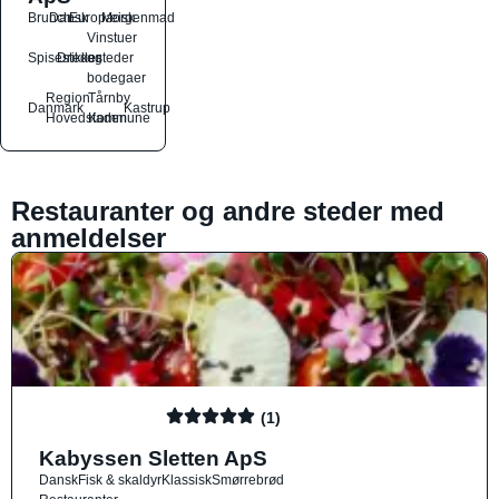
Brunch
Dansk
Europæisk
Morgenmad
Vinstuer
Spisesteder
Drikkesteder
og
bodegaer
Region
Tårnby
Danmark
Kastrup
Hovedstaden
Kommune
Restauranter og andre steder med
anmeldelser
(1)
Kabyssen Sletten ApS
Dansk
Fisk & skaldyr
Klassisk
Smørrebrød