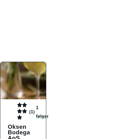
atmosfæren. Platformen er faktabaseret,
overskuelig og altid opdateret med de nyeste
informationer, hvilket gør den til det ideelle værktøj
for både lokale madelskere og turister på farten.
Find præcis den madtype og den stemning, der
passer til din næste middag, uanset hvor i landet
du befinder dig.
1
(1)
følger
Oksen
Bodega
ApS