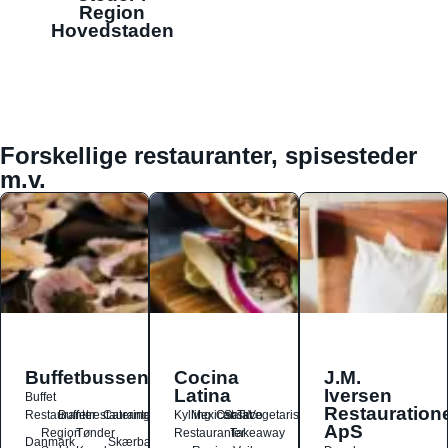
Region
Hovedstaden
Forskellige restauranter, spisesteder
m.v.
Buffetbussen
Cocina
J.M.
Latina
Iversen
Buffet
Restauration
Restauranter
Buffetrestauranter
Catering
Kylling
Mexicansk
Ost
Salat
Taco
Vegetarisk
ApS
Region
Tønder
Restauranter
Takeaway
Danmark
Skærbæk