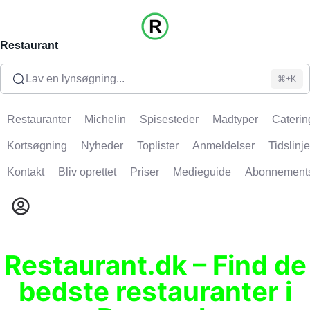
Restaurant
Lav en lynsøgning...
⌘+K
Restauranter
Michelin
Spisesteder
Madtyper
Caterin
Kortsøgning
Nyheder
Toplister
Anmeldelser
Tidslinje
Kontakt
Bliv oprettet
Priser
Medieguide
Abonnement
Restaurant.dk – Find de
bedste restauranter i