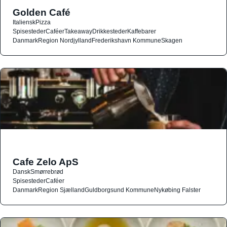
Golden Café
Italiensk
Pizza
Spisesteder
Caféer
Takeaway
Drikkesteder
Kaffebarer
Danmark
Region Nordjylland
Frederikshavn Kommune
Skagen
Cafe Zelo ApS
Dansk
Smørrebrød
Spisesteder
Caféer
Danmark
Region Sjælland
Guldborgsund Kommune
Nykøbing Falster