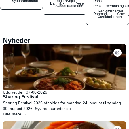
Syddanmark
Kommune
Region
Vejle
Dansk
Danmark
Vejle
Syddanmark
Kommune
Restauranter
Overnatningsst
Region
Odsherred
Danmark
Grevin
Sjælland
Kommune
Nyheder
Udgivet den 07-08-2026
Sharing Festival
Sharing Festival 2026 afholdes fra mandag 24. august til søndag
30. august 2026. Syv restauranter de...
Læs mere →