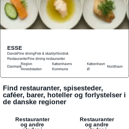
ESSE
Dansk
Fine dining
Fisk & skaldyr
Nordisk
Restauranter
Fine dining restauranter
Region
Københavns
København
Danmark
Nordhavn
Hovedstaden
Kommune
Ø
Find restauranter, spisesteder,
caféer, barer, hoteller og forlystelser i
de danske regioner
Restauranter
Restauranter
og andre
og andre