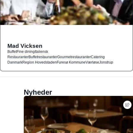
Mad Vicksen
Buffet
Fine dining
Italiensk
Restauranter
Buffetrestauranter
Gourmetrestauranter
Catering
Danmark
Region Hovedstaden
Furesø Kommune
Værløse
Jonstrup
Nyheder