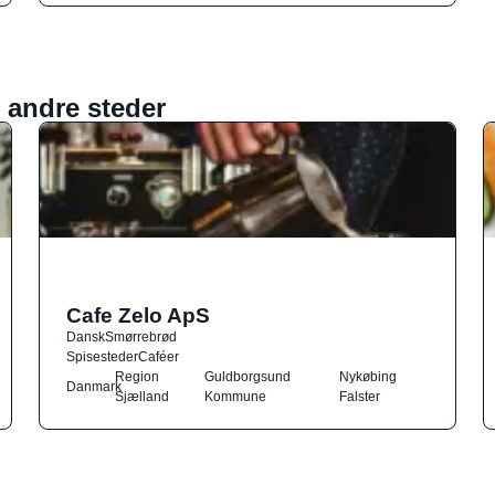
 andre steder
Cafe Zelo ApS
Dansk
Smørrebrød
Spisesteder
Caféer
Region
Guldborgsund
Nykøbing
Danmark
Sjælland
Kommune
Falster