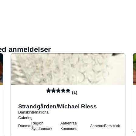
ed anmeldelser
(1)
Strandgården/Michael Riess
Dansk
International
Catering
Region
Aabenraa
Danmark
Aabenraa
Barsmark
Syddanmark
Kommune