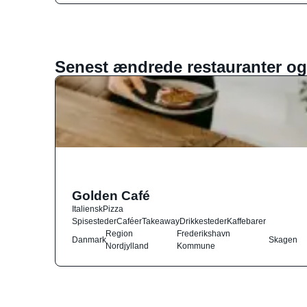
Senest ændrede restauranter og
Golden Café
Italiensk
Pizza
Spisesteder
Caféer
Takeaway
Drikkesteder
Kaffebarer
Region
Frederikshavn
Danmark
Skagen
Nordjylland
Kommune