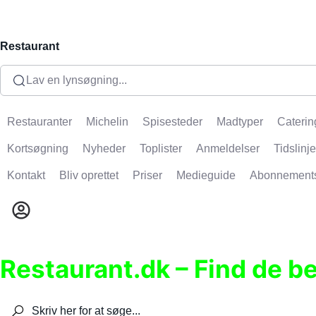
Restaurant
Lav en lynsøgning...
Restauranter
Michelin
Spisesteder
Madtyper
Caterin
Kortsøgning
Nyheder
Toplister
Anmeldelser
Tidslinje
Kontakt
Bliv oprettet
Priser
Medieguide
Abonnement
Restaurant.dk – Find de b
Søg efter restauranter, spisesteder, caféer, bare