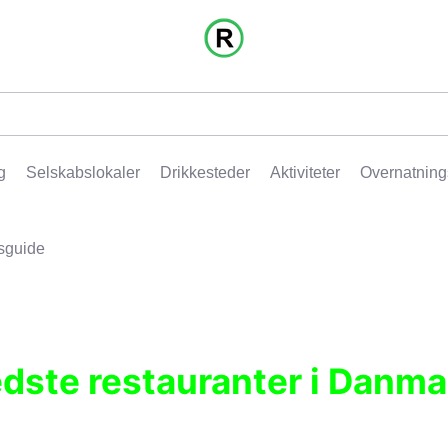
g
Selskabslokaler
Drikkesteder
Aktiviteter
Overnatning
sguide
edste restauranter i Danma
r, pubber, hoteller og aktiviteter.