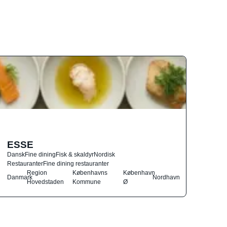
ESSE
Dansk
Fine dining
Fisk & skaldyr
Nordisk
Restauranter
Fine dining restauranter
Region
Københavns
København
Danmark
Nordhavn
Hovedstaden
Kommune
Ø