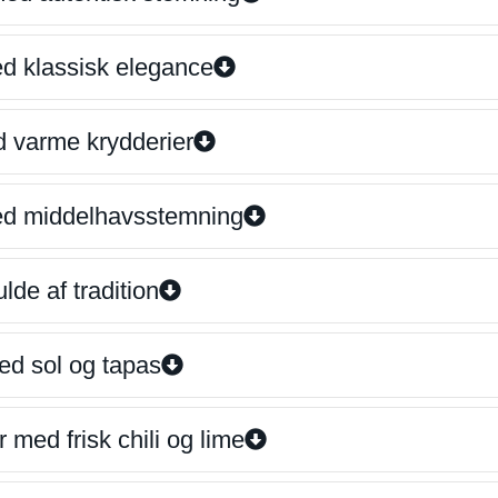
ed klassisk elegance
d varme krydderier
ed middelhavsstemning
lde af tradition
ed sol og tapas
 med frisk chili og lime