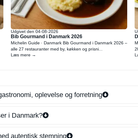
Udgivet den 04-08-2026
U
Bib Gourmand i Danmark 2026
D
Michelin Guide · Danmark Bib Gourmand i Danmark 2026 –
M
alle 27 restauranter med by, køkken og prisni...
2
Læs mere →
L
gastronomi, oplevelse og forretning
iser i Danmark?
 med autentisk stemning