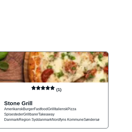
(1)
Stone Grill
Amerikansk
Burger
Fastfood
Grill
Italiensk
Pizza
Spisesteder
Grillbarer
Takeaway
Danmark
Region Syddanmark
Nordfyns Kommune
Søndersø