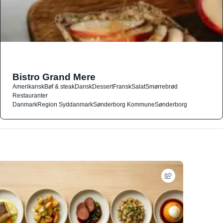
Bistro Grand Mere
Amerikansk
Bøf & steak
Dansk
Dessert
Fransk
Salat
Smørrebrød
Restauranter
Danmark
Region Syddanmark
Sønderborg Kommune
Sønderborg