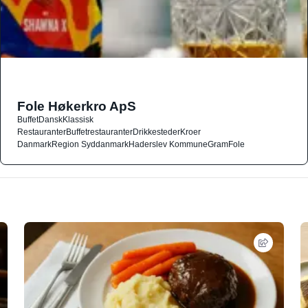
Fole Høkerkro ApS
Buffet
Dansk
Klassisk
Restauranter
Buffetrestauranter
Drikkesteder
Kroer
Danmark
Region Syddanmark
Haderslev Kommune
Gram
Fole