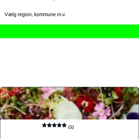
Vælg region, kommune m.v.
Her får du det komplette overblik
over Danmarks mange spisested
gourmetoplevelser på tværs af alle landets byer og regioner.
Søgningen er gjort enkel, så du hurtigt kan filtrere efter madtyp
informationer, hvilket gør den til det ideelle værktøj for både lo
Find præcis den madtype og den stemning, der passer til din næ
(1)