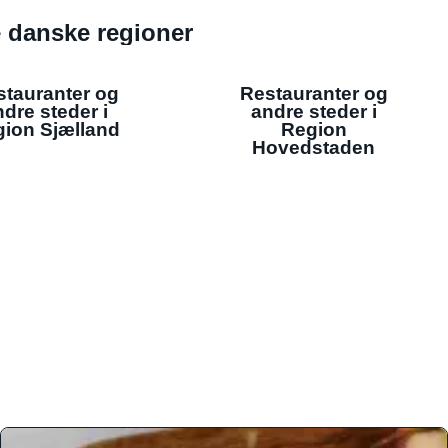
de danske regioner
stauranter og
Restauranter og
dre steder i
andre steder i
ion Sjælland
Region
Hovedstaden