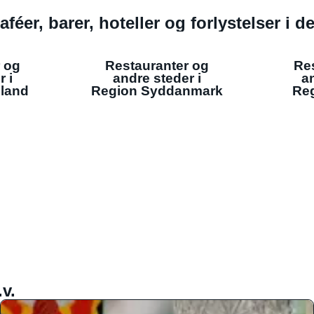
aféer, barer, hoteller og forlystelser i 
 og
Restauranter og
Re
r i
andre steder i
an
lland
Region Syddanmark
Reg
v.