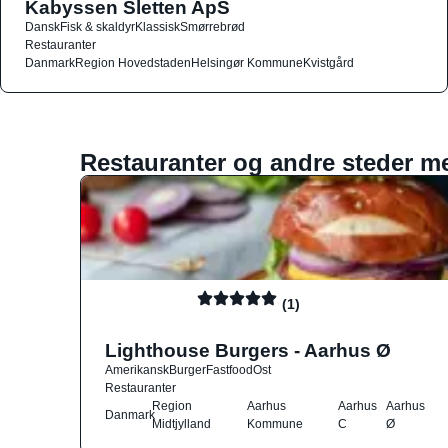
Kabyssen Sletten ApS
Dansk
Fisk & skaldyr
Klassisk
Smørrebrød
Restauranter
Danmark
Region Hovedstaden
Helsingør Kommune
Kvistgård
Restauranter og andre steder m
(1)
Lighthouse Burgers - Aarhus Ø
Amerikansk
Burger
Fastfood
Ost
Restauranter
Region
Aarhus
Aarhus
Aarhus
Danmark
Midtjylland
Kommune
C
Ø