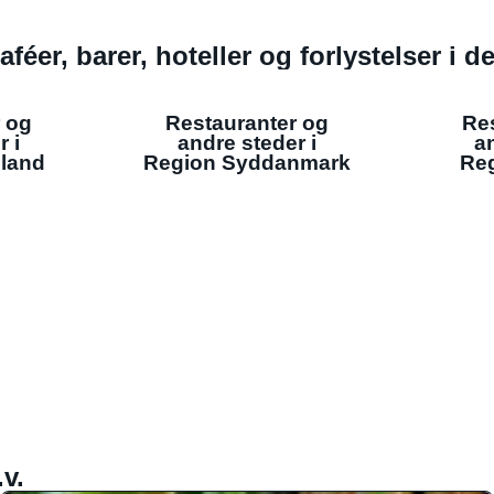
aféer, barer, hoteller og forlystelser i 
 og
Restauranter og
Re
r i
andre steder i
an
lland
Region Syddanmark
Reg
v.