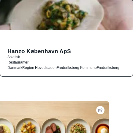
Hanzo København ApS
Asiatisk
Restauranter
Danmark
Region Hovedstaden
Frederiksberg Kommune
Frederiksberg