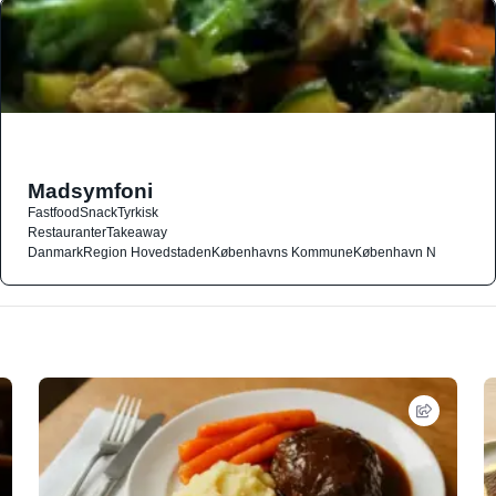
Madsymfoni
Fastfood
Snack
Tyrkisk
Restauranter
Takeaway
Danmark
Region Hovedstaden
Københavns Kommune
København N