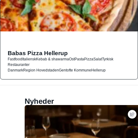
Babas Pizza Hellerup
Fastfood
Italiensk
Kebab & shawarma
Ost
Pasta
Pizza
Salat
Tyrkisk
Restauranter
Danmark
Region Hovedstaden
Gentofte Kommune
Hellerup
Nyheder