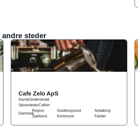
 andre steder
Cafe Zelo ApS
Dansk
Smørrebrød
Spisesteder
Caféer
Region
Guldborgsund
Nykøbing
Danmark
Sjælland
Kommune
Falster