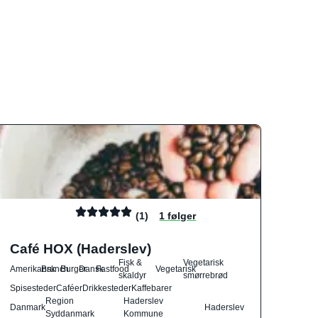
(1)
1 følger
Café HOX (Haderslev)
Fisk &
Vegetarisk
Amerikansk
Brunch
Burger
Dansk
Fastfood
Vegetarisk
skaldyr
smørrebrød
Spisesteder
Caféer
Drikkesteder
Kaffebarer
Region
Haderslev
Danmark
Haderslev
Syddanmark
Kommune