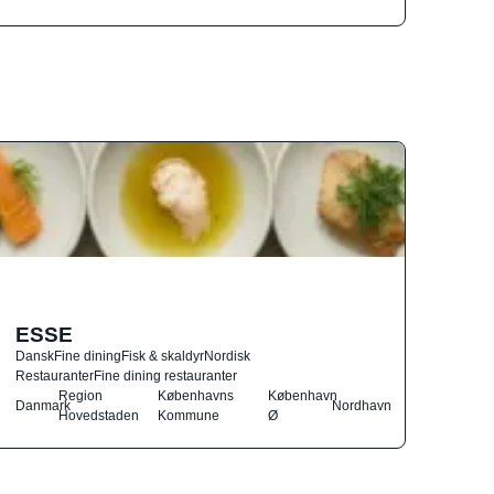
ESSE
Dansk
Fine dining
Fisk & skaldyr
Nordisk
Restauranter
Fine dining restauranter
Region
Københavns
København
Danmark
Nordhavn
Hovedstaden
Kommune
Ø