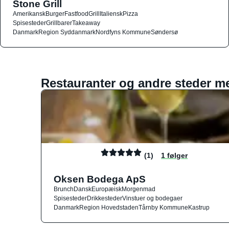
Stone Grill
Amerikansk
Burger
Fastfood
Grill
Italiensk
Pizza
Spisesteder
Grillbarer
Takeaway
Danmark
Region Syddanmark
Nordfyns Kommune
Søndersø
Restauranter og andre steder m
(1)
1 følger
Oksen Bodega ApS
Brunch
Dansk
Europæisk
Morgenmad
Spisesteder
Drikkesteder
Vinstuer og bodegaer
Danmark
Region Hovedstaden
Tårnby Kommune
Kastrup