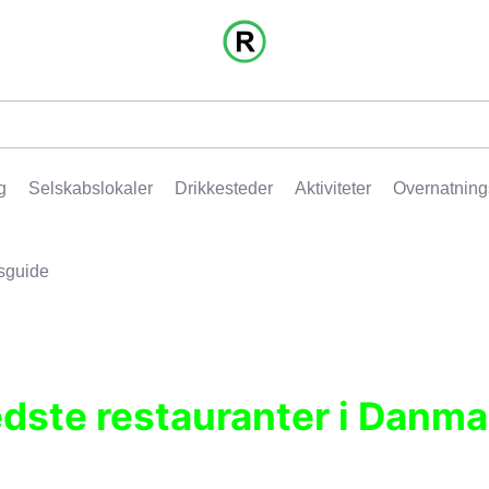
g
Selskabslokaler
Drikkesteder
Aktiviteter
Overnatning
sguide
edste restauranter i Danma
r, pubber, hoteller og aktiviteter.