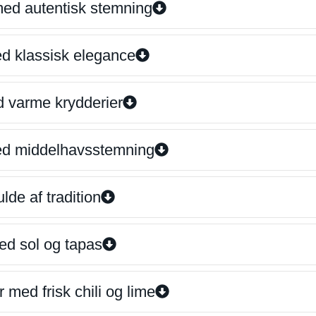
 med autentisk stemning
ed klassisk elegance
d varme krydderier
ed middelhavsstemning
lde af tradition
ed sol og tapas
 med frisk chili og lime