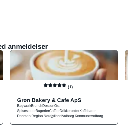
ed anmeldelser
(1)
Grøn Bakery & Cafe ApS
Bagværk
Brunch
Dessert
Ost
Spisesteder
Bagerier
Caféer
Drikkesteder
Kaffebarer
Danmark
Region Nordjylland
Aalborg Kommune
Aalborg