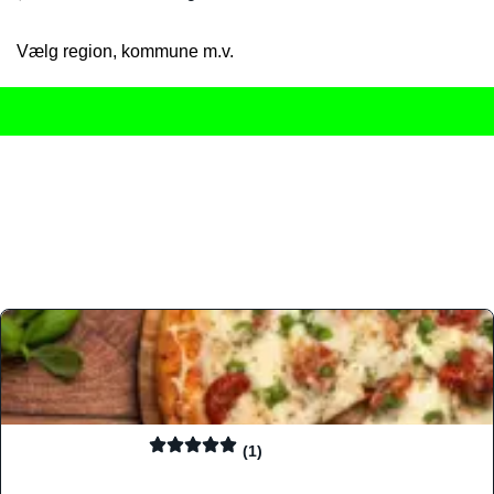
Vælg region, kommune m.v.
Her får du det komplette overblik
over Danmarks mange spisested
gourmetoplevelser på tværs af alle landets byer og regioner.
Søgningen er gjort enkel, så du hurtigt kan filtrere efter madtyp
informationer, hvilket gør den til det ideelle værktøj for både lo
Find præcis den madtype og den stemning, der passer til din næ
(1)