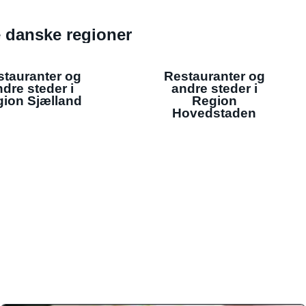
de danske regioner
stauranter og
Restauranter og
dre steder i
andre steder i
ion Sjælland
Region
Hovedstaden