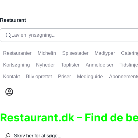
Restaurant
Lav en lynsøgning...
Restauranter
Michelin
Spisesteder
Madtyper
Caterin
Kortsøgning
Nyheder
Toplister
Anmeldelser
Tidslinje
Kontakt
Bliv oprettet
Priser
Medieguide
Abonnement
Restaurant.dk – Find de b
Søg efter restauranter, spisesteder, caféer, bare