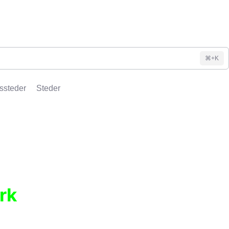
⌘+K
ssteder
Steder
rk