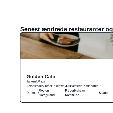
Senest ændrede restauranter og
Golden Café
Italiensk
Pizza
Spisesteder
Caféer
Takeaway
Drikkesteder
Kaffebarer
Region
Frederikshavn
Danmark
Skagen
Nordjylland
Kommune